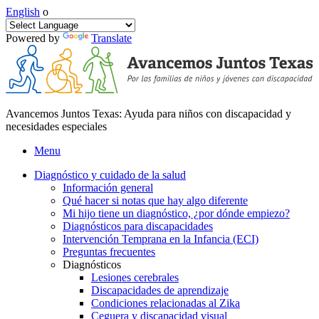
English
o
Powered by
Translate
Avancemos Juntos Texas: Ayuda para niños con discapacidad y
necesidades especiales
Menu
Diagnóstico y cuidado de la salud
Información general
Qué hacer si notas que hay algo diferente
Mi hijo tiene un diagnóstico, ¿por dónde empiezo?
Diagnósticos para discapacidades
Intervención Temprana en la Infancia (ECI)
Preguntas frecuentes
Diagnósticos
Lesiones cerebrales
Discapacidades de aprendizaje
Condiciones relacionadas al Zika
Ceguera y discapacidad visual