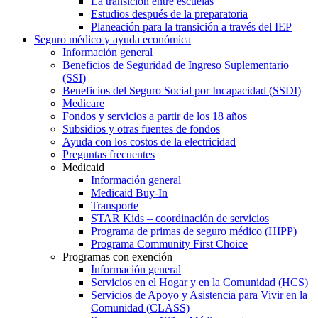
La transición entre escuelas
Estudios después de la preparatoria
Planeación para la transición a través del IEP
Seguro médico y ayuda económica
Información general
Beneficios de Seguridad de Ingreso Suplementario
(SSI)
Beneficios del Seguro Social por Incapacidad (SSDI)
Medicare
Fondos y servicios a partir de los 18 años
Subsidios y otras fuentes de fondos
Ayuda con los costos de la electricidad
Preguntas frecuentes
Medicaid
Información general
Medicaid Buy-In
Transporte
STAR Kids – coordinación de servicios
Programa de primas de seguro médico (HIPP)
Programa Community First Choice
Programas con exención
Información general
Servicios en el Hogar y en la Comunidad (HCS)
Servicios de Apoyo y Asistencia para Vivir en la
Comunidad (CLASS)