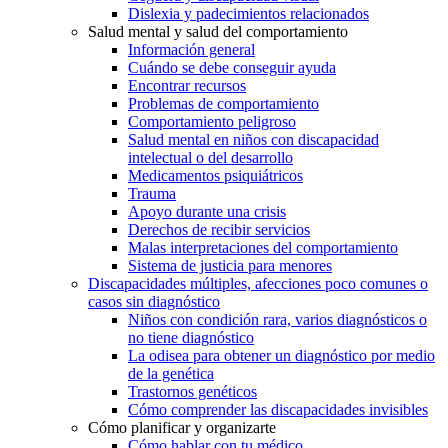
Dislexia y padecimientos relacionados
Salud mental y salud del comportamiento
Información general
Cuándo se debe conseguir ayuda
Encontrar recursos
Problemas de comportamiento
Comportamiento peligroso
Salud mental en niños con discapacidad
intelectual o del desarrollo
Medicamentos psiquiátricos
Trauma
Apoyo durante una crisis
Derechos de recibir servicios
Malas interpretaciones del comportamiento
Sistema de justicia para menores
Discapacidades múltiples, afecciones poco comunes o
casos sin diagnóstico
Niños con condición rara, varios diagnósticos o
no tiene diagnóstico
La odisea para obtener un diagnóstico por medio
de la genética
Trastornos genéticos
Cómo comprender las discapacidades invisibles
Cómo planificar y organizarte
Cómo hablar con tu médico