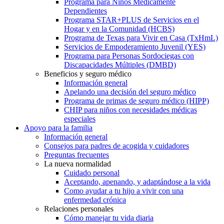
Programa para Niños Médicamente
Dependientes
Programa STAR+PLUS de Servicios en el
Hogar y en la Comunidad (HCBS)
Programa de Texas para Vivir en Casa (TxHmL)
Servicios de Empoderamiento Juvenil (YES)
Programa para Personas Sordociegas con
Discapacidades Múltiples (DMBD)
Beneficios y seguro médico
Información general
Apelando una decisión del seguro médico
Programa de primas de seguro médico (HIPP)
CHIP para niños con necesidades médicas
especiales
Apoyo para la familia
Información general
Consejos para padres de acogida y cuidadores
Preguntas frecuentes
La nueva normalidad
Cuidado personal
Aceptando, apenando, y adaptándose a la vida
Como ayudar a tu hijo a vivir con una
enfermedad crónica
Relaciones personales
Cómo manejar tu vida diaria