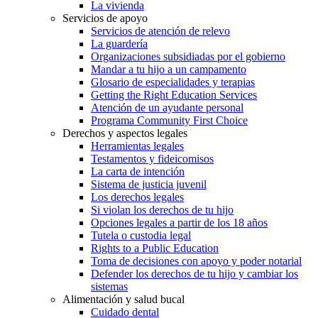
La vivienda
Servicios de apoyo
Servicios de atención de relevo
La guardería
Organizaciones subsidiadas por el gobierno
Mandar a tu hijo a un campamento
Glosario de especialidades y terapias
Getting the Right Education Services
Atención de un ayudante personal
Programa Community First Choice
Derechos y aspectos legales
Herramientas legales
Testamentos y fideicomisos
La carta de intención
Sistema de justicia juvenil
Los derechos legales
Si violan los derechos de tu hijo
Opciones legales a partir de los 18 años
Tutela o custodia legal
Rights to a Public Education
Toma de decisiones con apoyo y poder notarial
Defender los derechos de tu hijo y cambiar los
sistemas
Alimentación y salud bucal
Cuidado dental