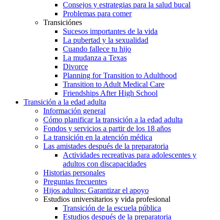
Consejos y estrategias para la salud bucal
Problemas para comer
Transiciónes
Sucesos importantes de la vida
La pubertad y la sexualidad
Cuando fallece tu hijo
La mudanza a Texas
Divorce
Planning for Transition to Adulthood
Transition to Adult Medical Care
Friendships After High School
Transición a la edad adulta
Información general
Cómo planificar la transición a la edad adulta
Fondos y servicios a partir de los 18 años
La transición en la atención médica
Las amistades después de la preparatoria
Actividades recreativas para adolescentes y
adultos con discapacidades
Historias personales
Preguntas frecuentes
Hijos adultos: Garantizar el apoyo
Estudios universitarios y vida profesional
Transición de la escuela pública
Estudios después de la preparatoria