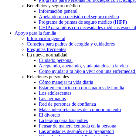
Programa para Personas Sordociegas con Discap
Beneficios y seguro médico
Información general
Apelando una decisión del seguro médico
Programa de primas de seguro médico (HIPP)
CHIP para niños con necesidades médicas especial
Apoyo para la familia
Información general
Consejos para padres de acogida y cuidadores
Preguntas frecuentes
La nueva normalidad
Cuidado personal
Aceptando, apenando, y adaptándose a la vida
Como ayudar a tu hijo a vivir con una enfermedad
Relaciones personales
Cómo manejar tu vida diaria
Estar en contacto con otros padres de familia
Los adolescentes
Los hermanos
Red de personas de confianza
Malas interpretaciones del comportamiento
El divorcio
La terapia para los padres
Pensar de manera centrada en la persona
Las amistades después de la preparatori