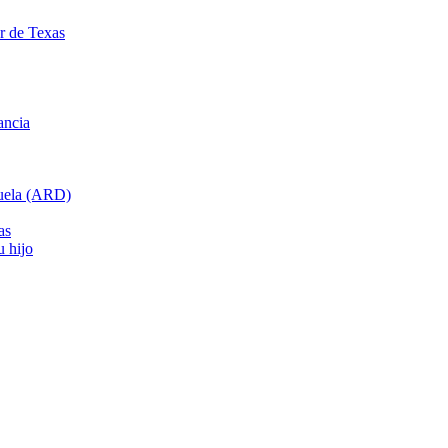
ar de Texas
ancia
cuela (ARD)
as
u hijo