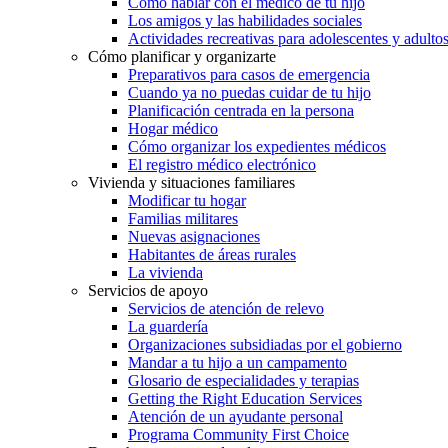
Cómo hablar con el médico de tu hijo
Los amigos y las habilidades sociales
Actividades recreativas para adolescentes y adulto
Cómo planificar y organizarte
Preparativos para casos de emergencia
Cuando ya no puedas cuidar de tu hijo
Planificación centrada en la persona
Hogar médico
Cómo organizar los expedientes médicos
El registro médico electrónico
Vivienda y situaciones familiares
Modificar tu hogar
Familias militares
Nuevas asignaciones
Habitantes de áreas rurales
La vivienda
Servicios de apoyo
Servicios de atención de relevo
La guardería
Organizaciones subsidiadas por el gobierno
Mandar a tu hijo a un campamento
Glosario de especialidades y terapias
Getting the Right Education Services
Atención de un ayudante personal
Programa Community First Choice