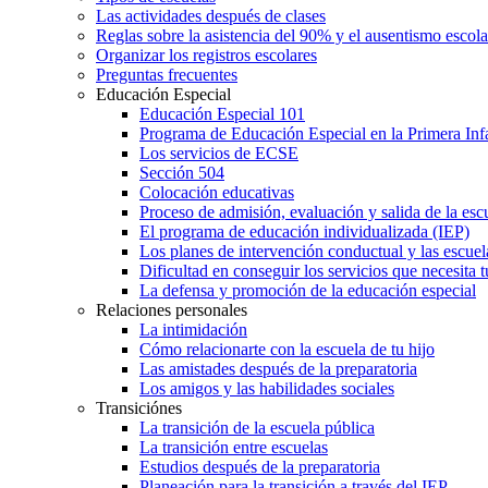
Las actividades después de clases
Reglas sobre la asistencia del 90% y el ausentismo escol
Organizar los registros escolares
Preguntas frecuentes
Educación Especial
Educación Especial 101
Programa de Educación Especial en la Primera Inf
Los servicios de ECSE
Sección 504
Colocación educativas
Proceso de admisión, evaluación y salida de la es
El programa de educación individualizada (IEP)
Los planes de intervención conductual y las escuel
Dificultad en conseguir los servicios que necesita t
La defensa y promoción de la educación especial
Relaciones personales
La intimidación
Cómo relacionarte con la escuela de tu hijo
Las amistades después de la preparatoria
Los amigos y las habilidades sociales
Transiciónes
La transición de la escuela pública
La transición entre escuelas
Estudios después de la preparatoria
Planeación para la transición a través del IEP