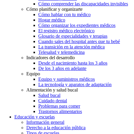
Cómo comprender las discapacidades invisibles
Cómo planificar y organizarte
Cómo hablar con tu médico
Hogar médico
Cómo organizar los expedientes médicos
El registro médico electrónico
Glosario de especialidades y terapias
Cuando sales del hospital antes que tu bebé
La transición en la atención médica
Telesalud y telemedicina
Indicadores del desarrollo
Desde el nacimiento hasta los 3 años
De los 3 años en adelante
Equipo
Equipo y suministros médicos
La tecnología y aparatos de adaptación
Alimentación y salud bucal
Salud bucal
Cuidado dental
Problemas para comer
Trastornos alimentarios
Educación y escuelas
Información general
Derecho a la educación pública
Tipos de escuelas