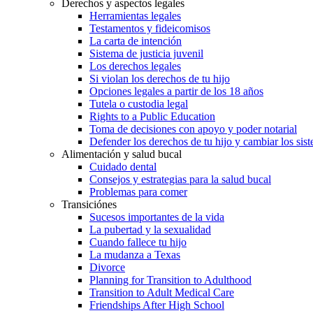
Derechos y aspectos legales
Herramientas legales
Testamentos y fideicomisos
La carta de intención
Sistema de justicia juvenil
Los derechos legales
Si violan los derechos de tu hijo
Opciones legales a partir de los 18 años
Tutela o custodia legal
Rights to a Public Education
Toma de decisiones con apoyo y poder notarial
Defender los derechos de tu hijo y cambiar los sis
Alimentación y salud bucal
Cuidado dental
Consejos y estrategias para la salud bucal
Problemas para comer
Transiciónes
Sucesos importantes de la vida
La pubertad y la sexualidad
Cuando fallece tu hijo
La mudanza a Texas
Divorce
Planning for Transition to Adulthood
Transition to Adult Medical Care
Friendships After High School