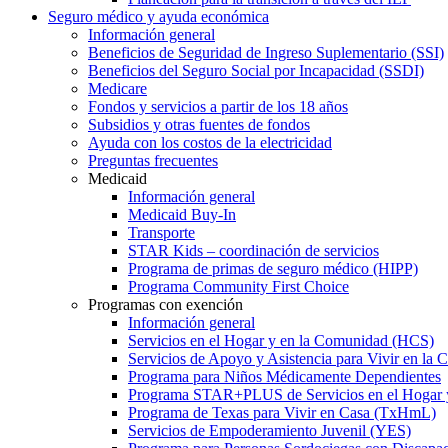
Seguro médico y ayuda económica
Información general
Beneficios de Seguridad de Ingreso Suplementario (SSI)
Beneficios del Seguro Social por Incapacidad (SSDI)
Medicare
Fondos y servicios a partir de los 18 años
Subsidios y otras fuentes de fondos
Ayuda con los costos de la electricidad
Preguntas frecuentes
Medicaid
Información general
Medicaid Buy-In
Transporte
STAR Kids – coordinación de servicios
Programa de primas de seguro médico (HIPP)
Programa Community First Choice
Programas con exención
Información general
Servicios en el Hogar y en la Comunidad (HCS)
Servicios de Apoyo y Asistencia para Vivir en l
Programa para Niños Médicamente Dependientes
Programa STAR+PLUS de Servicios en el Hogar
Programa de Texas para Vivir en Casa (TxHmL)
Servicios de Empoderamiento Juvenil (YES)