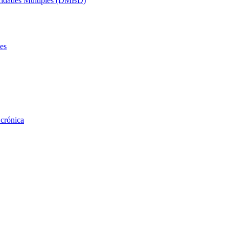
acidades Múltiples (DMBD)
es
 crónica