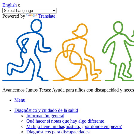
English
o
Powered by
Translate
Avancemos Juntos Texas: Ayuda para niños con discapacidad y neces
Menu
Diagnóstico y cuidado de la salud
Información general
Qué hacer si notas que hay algo diferente
Mi hijo tiene un diagnóstico, ¿por dónde empiezo?
Diagnósticos para discapacidades