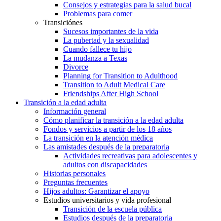
Consejos y estrategias para la salud bucal
Problemas para comer
Transiciónes
Sucesos importantes de la vida
La pubertad y la sexualidad
Cuando fallece tu hijo
La mudanza a Texas
Divorce
Planning for Transition to Adulthood
Transition to Adult Medical Care
Friendships After High School
Transición a la edad adulta
Información general
Cómo planificar la transición a la edad adulta
Fondos y servicios a partir de los 18 años
La transición en la atención médica
Las amistades después de la preparatoria
Actividades recreativas para adolescentes y
adultos con discapacidades
Historias personales
Preguntas frecuentes
Hijos adultos: Garantizar el apoyo
Estudios universitarios y vida profesional
Transición de la escuela pública
Estudios después de la preparatoria