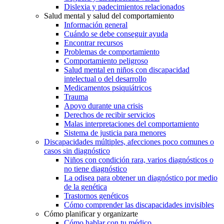
Dislexia y padecimientos relacionados
Salud mental y salud del comportamiento
Información general
Cuándo se debe conseguir ayuda
Encontrar recursos
Problemas de comportamiento
Comportamiento peligroso
Salud mental en niños con discapacidad
intelectual o del desarrollo
Medicamentos psiquiátricos
Trauma
Apoyo durante una crisis
Derechos de recibir servicios
Malas interpretaciones del comportamiento
Sistema de justicia para menores
Discapacidades múltiples, afecciones poco comunes o
casos sin diagnóstico
Niños con condición rara, varios diagnósticos o
no tiene diagnóstico
La odisea para obtener un diagnóstico por medio
de la genética
Trastornos genéticos
Cómo comprender las discapacidades invisibles
Cómo planificar y organizarte
Cómo hablar con tu médico