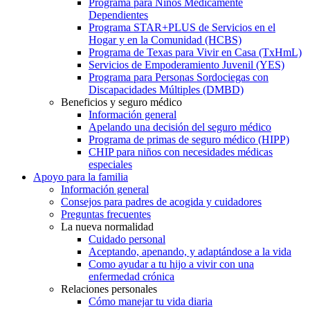
Programa para Niños Médicamente
Dependientes
Programa STAR+PLUS de Servicios en el
Hogar y en la Comunidad (HCBS)
Programa de Texas para Vivir en Casa (TxHmL)
Servicios de Empoderamiento Juvenil (YES)
Programa para Personas Sordociegas con
Discapacidades Múltiples (DMBD)
Beneficios y seguro médico
Información general
Apelando una decisión del seguro médico
Programa de primas de seguro médico (HIPP)
CHIP para niños con necesidades médicas
especiales
Apoyo para la familia
Información general
Consejos para padres de acogida y cuidadores
Preguntas frecuentes
La nueva normalidad
Cuidado personal
Aceptando, apenando, y adaptándose a la vida
Como ayudar a tu hijo a vivir con una
enfermedad crónica
Relaciones personales
Cómo manejar tu vida diaria