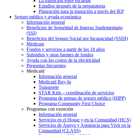
La transición entre escuelas
Estudios después de la preparatoria
Planeación para la transición a través del IEP
Seguro médico y ayuda económica
Información general
Beneficios de Seguridad de Ingreso Suplementario
(SSI)
Beneficios del Seguro Social por Incapacidad (SSDI)
Medicare
Fondos y servicios a partir de los 18 años
Subsidios y otras fuentes de fondos
Ayuda con los costos de la electricidad
Preguntas frecuentes
Medicaid
Información general
Medicaid Buy-In
Transporte
STAR Kids – coordinación de servicios
Programa de primas de seguro médico (HIPP)
Programa Community First Choice
Programas con exención
Información general
Servicios en el Hogar y en la Comunidad (HCS)
Servicios de Apoyo y Asistencia para Vivir en la
Comunidad (CLASS)