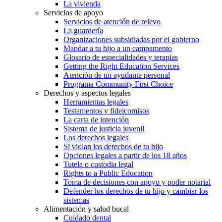
La vivienda
Servicios de apoyo
Servicios de atención de relevo
La guardería
Organizaciones subsidiadas por el gobierno
Mandar a tu hijo a un campamento
Glosario de especialidades y terapias
Getting the Right Education Services
Atención de un ayudante personal
Programa Community First Choice
Derechos y aspectos legales
Herramientas legales
Testamentos y fideicomisos
La carta de intención
Sistema de justicia juvenil
Los derechos legales
Si violan los derechos de tu hijo
Opciones legales a partir de los 18 años
Tutela o custodia legal
Rights to a Public Education
Toma de decisiones con apoyo y poder notarial
Defender los derechos de tu hijo y cambiar los
sistemas
Alimentación y salud bucal
Cuidado dental