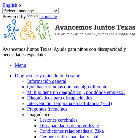
English
o
Powered by
Translate
Avancemos Juntos Texas: Ayuda para niños con discapacidad y
necesidades especiales
Menu
Diagnóstico y cuidado de la salud
Información general
Qué hacer si notas que hay algo diferente
Mi hijo tiene un diagnóstico, ¿por dónde empiezo?
Diagnósticos para discapacidades
Intervención Temprana en la Infancia (ECI)
Preguntas frecuentes
Diagnósticos
Lesiones cerebrales
Discapacidades de aprendizaje
Condiciones relacionadas al Zika
Ceguera y discapacidad visual