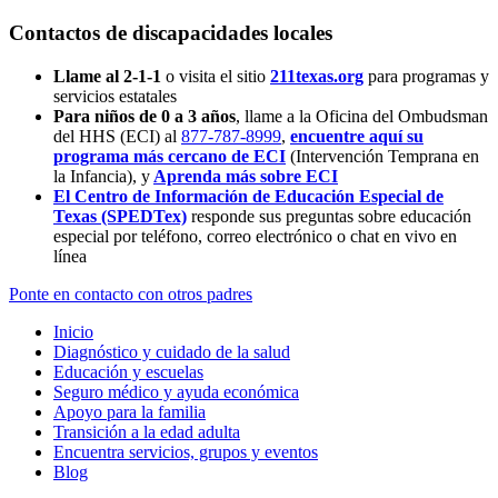
Contactos de discapacidades locales
Llame al 2-1-1
o visita el sitio
211texas.org
para programas y
servicios estatales
Para niños de 0 a 3 años
, llame a la Oficina del Ombudsman
del HHS (ECI) al
877-787-8999
,
encuentre aquí su
programa más cercano de ECI
(Intervención Temprana en
la Infancia),
y
Aprenda más sobre ECI
El Centro de Información de Educación Especial de
Texas (SPEDTex)
responde sus preguntas sobre educación
especial por teléfono, correo electrónico o chat en vivo en
línea
Ponte en contacto con otros padres
Inicio
Diagnóstico y cuidado de la salud
Educación y escuelas
Seguro médico y ayuda económica
Apoyo para la familia
Transición a la edad adulta
Encuentra servicios, grupos y eventos
Blog