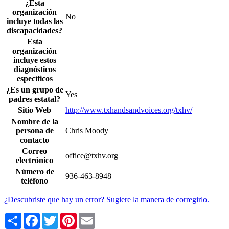
¿Esta
organización
No
incluye todas las
discapacidades?
Esta
organización
incluye estos
diagnósticos
específicos
¿Es un grupo de
Yes
padres estatal?
Sitio Web
http://www.txhandsandvoices.org/txhv/
Nombre de la
persona de
Chris Moody
contacto
Correo
office@txhv.org
electrónico
Número de
936-463-8948
teléfono
¿Descubriste que hay un error? Sugiere la manera de corregirlo.
Share
Facebook
Twitter
Pinterest
Email