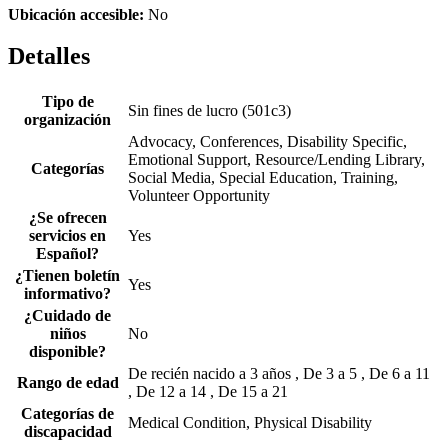
Ubicación accesible:
No
Detalles
Tipo de
Sin fines de lucro (501c3)
organización
Advocacy, Conferences, Disability Specific,
Emotional Support, Resource/Lending Library,
Categorías
Social Media, Special Education, Training,
Volunteer Opportunity
¿Se ofrecen
servicios en
Yes
Español?
¿Tienen boletín
Yes
informativo?
¿Cuidado de
niños
No
disponible?
De recién nacido a 3 años , De 3 a 5 , De 6 a 11
Rango de edad
, De 12 a 14 , De 15 a 21
Categorías de
Medical Condition, Physical Disability
discapacidad