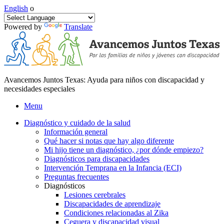
English
o
Powered by
Translate
Avancemos Juntos Texas: Ayuda para niños con discapacidad y
necesidades especiales
Menu
Diagnóstico y cuidado de la salud
Información general
Qué hacer si notas que hay algo diferente
Mi hijo tiene un diagnóstico, ¿por dónde empiezo?
Diagnósticos para discapacidades
Intervención Temprana en la Infancia (ECI)
Preguntas frecuentes
Diagnósticos
Lesiones cerebrales
Discapacidades de aprendizaje
Condiciones relacionadas al Zika
Ceguera y discapacidad visual