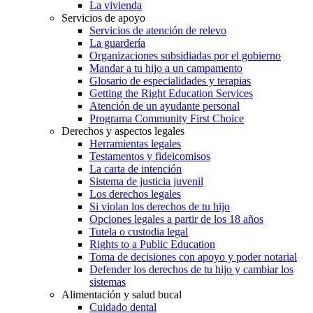
La vivienda
Servicios de apoyo
Servicios de atención de relevo
La guardería
Organizaciones subsidiadas por el gobierno
Mandar a tu hijo a un campamento
Glosario de especialidades y terapias
Getting the Right Education Services
Atención de un ayudante personal
Programa Community First Choice
Derechos y aspectos legales
Herramientas legales
Testamentos y fideicomisos
La carta de intención
Sistema de justicia juvenil
Los derechos legales
Si violan los derechos de tu hijo
Opciones legales a partir de los 18 años
Tutela o custodia legal
Rights to a Public Education
Toma de decisiones con apoyo y poder notarial
Defender los derechos de tu hijo y cambiar los
sistemas
Alimentación y salud bucal
Cuidado dental