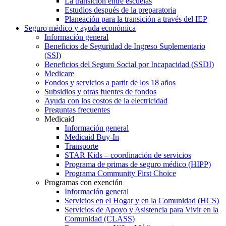
La transición entre escuelas
Estudios después de la preparatoria
Planeación para la transición a través del IEP
Seguro médico y ayuda económica
Información general
Beneficios de Seguridad de Ingreso Suplementario
(SSI)
Beneficios del Seguro Social por Incapacidad (SSDI)
Medicare
Fondos y servicios a partir de los 18 años
Subsidios y otras fuentes de fondos
Ayuda con los costos de la electricidad
Preguntas frecuentes
Medicaid
Información general
Medicaid Buy-In
Transporte
STAR Kids – coordinación de servicios
Programa de primas de seguro médico (HIPP)
Programa Community First Choice
Programas con exención
Información general
Servicios en el Hogar y en la Comunidad (HCS)
Servicios de Apoyo y Asistencia para Vivir en la
Comunidad (CLASS)