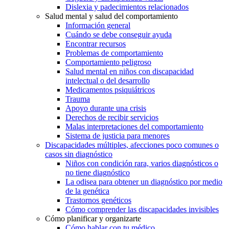
Dislexia y padecimientos relacionados
Salud mental y salud del comportamiento
Información general
Cuándo se debe conseguir ayuda
Encontrar recursos
Problemas de comportamiento
Comportamiento peligroso
Salud mental en niños con discapacidad
intelectual o del desarrollo
Medicamentos psiquiátricos
Trauma
Apoyo durante una crisis
Derechos de recibir servicios
Malas interpretaciones del comportamiento
Sistema de justicia para menores
Discapacidades múltiples, afecciones poco comunes o
casos sin diagnóstico
Niños con condición rara, varios diagnósticos o
no tiene diagnóstico
La odisea para obtener un diagnóstico por medio
de la genética
Trastornos genéticos
Cómo comprender las discapacidades invisibles
Cómo planificar y organizarte
Cómo hablar con tu médico