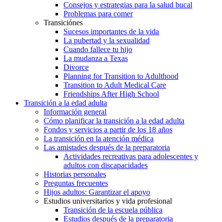
Consejos y estrategias para la salud bucal
Problemas para comer
Transiciónes
Sucesos importantes de la vida
La pubertad y la sexualidad
Cuando fallece tu hijo
La mudanza a Texas
Divorce
Planning for Transition to Adulthood
Transition to Adult Medical Care
Friendships After High School
Transición a la edad adulta
Información general
Cómo planificar la transición a la edad adulta
Fondos y servicios a partir de los 18 años
La transición en la atención médica
Las amistades después de la preparatoria
Actividades recreativas para adolescentes y
adultos con discapacidades
Historias personales
Preguntas frecuentes
Hijos adultos: Garantizar el apoyo
Estudios universitarios y vida profesional
Transición de la escuela pública
Estudios después de la preparatoria