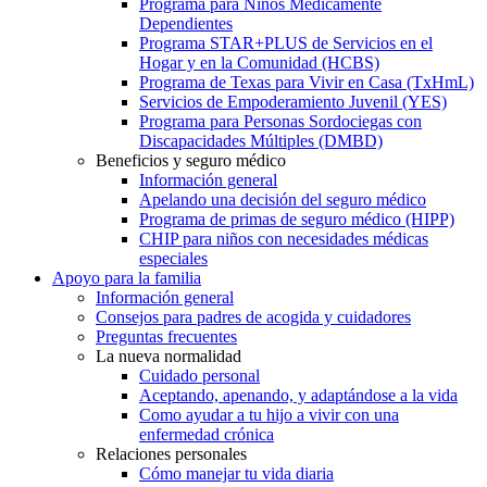
Programa para Niños Médicamente
Dependientes
Programa STAR+PLUS de Servicios en el
Hogar y en la Comunidad (HCBS)
Programa de Texas para Vivir en Casa (TxHmL)
Servicios de Empoderamiento Juvenil (YES)
Programa para Personas Sordociegas con
Discapacidades Múltiples (DMBD)
Beneficios y seguro médico
Información general
Apelando una decisión del seguro médico
Programa de primas de seguro médico (HIPP)
CHIP para niños con necesidades médicas
especiales
Apoyo para la familia
Información general
Consejos para padres de acogida y cuidadores
Preguntas frecuentes
La nueva normalidad
Cuidado personal
Aceptando, apenando, y adaptándose a la vida
Como ayudar a tu hijo a vivir con una
enfermedad crónica
Relaciones personales
Cómo manejar tu vida diaria