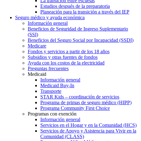
La transición entre escuelas
Estudios después de la preparatoria
Planeación para la transición a través del IEP
Seguro médico y ayuda económica
Información general
Beneficios de Seguridad de Ingreso Suplementario
(SSI)
Beneficios del Seguro Social por Incapacidad (SSDI)
Medicare
Fondos y servicios a partir de los 18 años
Subsidios y otras fuentes de fondos
Ayuda con los costos de la electricidad
Preguntas frecuentes
Medicaid
Información general
Medicaid Buy-In
Transporte
STAR Kids – coordinación de servicios
Programa de primas de seguro médico (HIPP)
Programa Community First Choice
Programas con exención
Información general
Servicios en el Hogar y en la Comunidad (HCS)
Servicios de Apoyo y Asistencia para Vivir en la
Comunidad (CLASS)