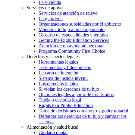
La vivienda
Servicios de apoyo
Servicios de atención de relevo
La guardería
Organizaciones subsidiadas por el gobierno
Mandar a tu hijo a un campamento
Glosario de especialidades y terapias
Getting the Right Education Services
Atención de un ayudante personal
Programa Community First Choice
Derechos y aspectos legales
Herramientas legales
Testamentos y fideicomisos
La carta de intención
Sistema de justicia juvenil
Los derechos legales
Si violan los derechos de tu hijo
Opciones legales a partir de los 18 años
Tutela o custodia legal
Rights to a Public Education
Toma de decisiones con apoyo y poder notarial
Defender los derechos de tu hijo y cambiar los
sistemas
Alimentación y salud bucal
Cuidado dental