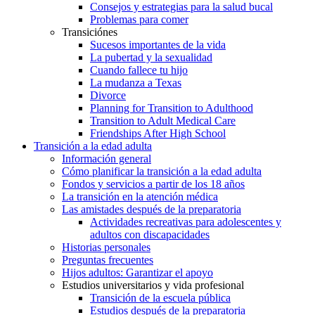
Consejos y estrategias para la salud bucal
Problemas para comer
Transiciónes
Sucesos importantes de la vida
La pubertad y la sexualidad
Cuando fallece tu hijo
La mudanza a Texas
Divorce
Planning for Transition to Adulthood
Transition to Adult Medical Care
Friendships After High School
Transición a la edad adulta
Información general
Cómo planificar la transición a la edad adulta
Fondos y servicios a partir de los 18 años
La transición en la atención médica
Las amistades después de la preparatoria
Actividades recreativas para adolescentes y
adultos con discapacidades
Historias personales
Preguntas frecuentes
Hijos adultos: Garantizar el apoyo
Estudios universitarios y vida profesional
Transición de la escuela pública
Estudios después de la preparatoria