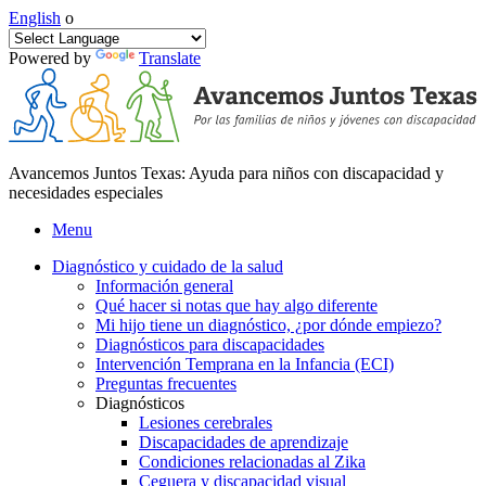
English
o
Powered by
Translate
Avancemos Juntos Texas: Ayuda para niños con discapacidad y
necesidades especiales
Menu
Diagnóstico y cuidado de la salud
Información general
Qué hacer si notas que hay algo diferente
Mi hijo tiene un diagnóstico, ¿por dónde empiezo?
Diagnósticos para discapacidades
Intervención Temprana en la Infancia (ECI)
Preguntas frecuentes
Diagnósticos
Lesiones cerebrales
Discapacidades de aprendizaje
Condiciones relacionadas al Zika
Ceguera y discapacidad visual