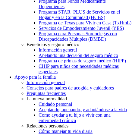
Programa para Niños Médicamente
Dependientes
Programa STAR+PLUS de Servicios en el
Hogar y en la Comunidad (HCBS)
Programa de Texas para Vivir en Casa (TxHmL)
Servicios de Empoderamiento Juvenil (YES)
Programa para Personas Sordociegas con
Discapacidades Múltiples (DMBD)
Beneficios y seguro médico
Información general
Apelando una decisión del seguro médico
Programa de primas de seguro médico (HIPP)
CHIP para niños con necesidades médicas
especiales
Apoyo para la familia
Información general
Consejos para padres de acogida y cuidadores
Preguntas frecuentes
La nueva normalidad
Cuidado personal
Aceptando, apenando, y adaptándose a la vida
Como ayudar a tu hijo a vivir con una
enfermedad crónica
Relaciones personales
Cómo manejar tu vida diaria