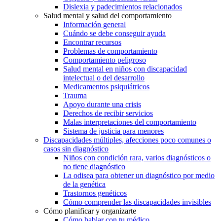
Dislexia y padecimientos relacionados
Salud mental y salud del comportamiento
Información general
Cuándo se debe conseguir ayuda
Encontrar recursos
Problemas de comportamiento
Comportamiento peligroso
Salud mental en niños con discapacidad
intelectual o del desarrollo
Medicamentos psiquiátricos
Trauma
Apoyo durante una crisis
Derechos de recibir servicios
Malas interpretaciones del comportamiento
Sistema de justicia para menores
Discapacidades múltiples, afecciones poco comunes o
casos sin diagnóstico
Niños con condición rara, varios diagnósticos o
no tiene diagnóstico
La odisea para obtener un diagnóstico por medio
de la genética
Trastornos genéticos
Cómo comprender las discapacidades invisibles
Cómo planificar y organizarte
Cómo hablar con tu médico