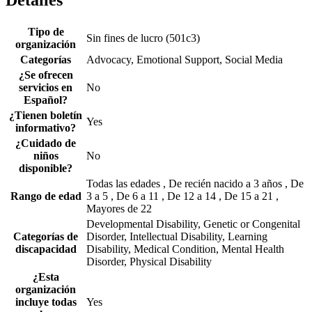
Detalles
Tipo de
Sin fines de lucro (501c3)
organización
Categorías
Advocacy, Emotional Support, Social Media
¿Se ofrecen
servicios en
No
Español?
¿Tienen boletín
Yes
informativo?
¿Cuidado de
niños
No
disponible?
Todas las edades , De recién nacido a 3 años , De
Rango de edad
3 a 5 , De 6 a 11 , De 12 a 14 , De 15 a 21 ,
Mayores de 22
Developmental Disability, Genetic or Congenital
Categorías de
Disorder, Intellectual Disability, Learning
discapacidad
Disability, Medical Condition, Mental Health
Disorder, Physical Disability
¿Esta
organización
incluye todas
Yes