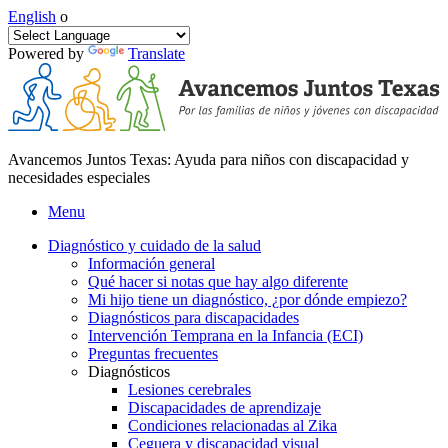
English
o
Powered by
Translate
Avancemos Juntos Texas: Ayuda para niños con discapacidad y
necesidades especiales
Menu
Diagnóstico y cuidado de la salud
Información general
Qué hacer si notas que hay algo diferente
Mi hijo tiene un diagnóstico, ¿por dónde empiezo?
Diagnósticos para discapacidades
Intervención Temprana en la Infancia (ECI)
Preguntas frecuentes
Diagnósticos
Lesiones cerebrales
Discapacidades de aprendizaje
Condiciones relacionadas al Zika
Ceguera y discapacidad visual