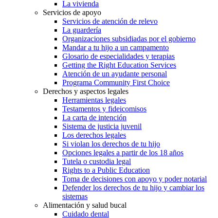
La vivienda
Servicios de apoyo
Servicios de atención de relevo
La guardería
Organizaciones subsidiadas por el gobierno
Mandar a tu hijo a un campamento
Glosario de especialidades y terapias
Getting the Right Education Services
Atención de un ayudante personal
Programa Community First Choice
Derechos y aspectos legales
Herramientas legales
Testamentos y fideicomisos
La carta de intención
Sistema de justicia juvenil
Los derechos legales
Si violan los derechos de tu hijo
Opciones legales a partir de los 18 años
Tutela o custodia legal
Rights to a Public Education
Toma de decisiones con apoyo y poder notarial
Defender los derechos de tu hijo y cambiar los
sistemas
Alimentación y salud bucal
Cuidado dental