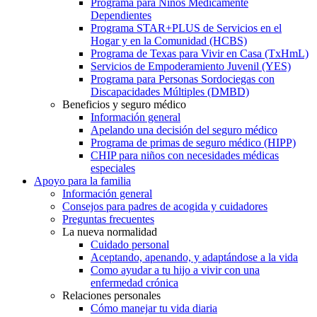
Programa para Niños Médicamente
Dependientes
Programa STAR+PLUS de Servicios en el
Hogar y en la Comunidad (HCBS)
Programa de Texas para Vivir en Casa (TxHmL)
Servicios de Empoderamiento Juvenil (YES)
Programa para Personas Sordociegas con
Discapacidades Múltiples (DMBD)
Beneficios y seguro médico
Información general
Apelando una decisión del seguro médico
Programa de primas de seguro médico (HIPP)
CHIP para niños con necesidades médicas
especiales
Apoyo para la familia
Información general
Consejos para padres de acogida y cuidadores
Preguntas frecuentes
La nueva normalidad
Cuidado personal
Aceptando, apenando, y adaptándose a la vida
Como ayudar a tu hijo a vivir con una
enfermedad crónica
Relaciones personales
Cómo manejar tu vida diaria