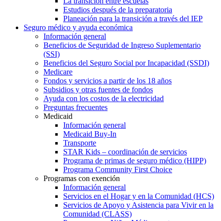
La transición entre escuelas
Estudios después de la preparatoria
Planeación para la transición a través del IEP
Seguro médico y ayuda económica
Información general
Beneficios de Seguridad de Ingreso Suplementario
(SSI)
Beneficios del Seguro Social por Incapacidad (SSDI)
Medicare
Fondos y servicios a partir de los 18 años
Subsidios y otras fuentes de fondos
Ayuda con los costos de la electricidad
Preguntas frecuentes
Medicaid
Información general
Medicaid Buy-In
Transporte
STAR Kids – coordinación de servicios
Programa de primas de seguro médico (HIPP)
Programa Community First Choice
Programas con exención
Información general
Servicios en el Hogar y en la Comunidad (HCS)
Servicios de Apoyo y Asistencia para Vivir en la
Comunidad (CLASS)