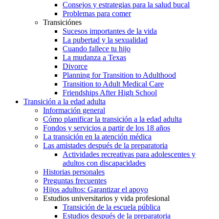
Consejos y estrategias para la salud bucal
Problemas para comer
Transiciónes
Sucesos importantes de la vida
La pubertad y la sexualidad
Cuando fallece tu hijo
La mudanza a Texas
Divorce
Planning for Transition to Adulthood
Transition to Adult Medical Care
Friendships After High School
Transición a la edad adulta
Información general
Cómo planificar la transición a la edad adulta
Fondos y servicios a partir de los 18 años
La transición en la atención médica
Las amistades después de la preparatoria
Actividades recreativas para adolescentes y
adultos con discapacidades
Historias personales
Preguntas frecuentes
Hijos adultos: Garantizar el apoyo
Estudios universitarios y vida profesional
Transición de la escuela pública
Estudios después de la preparatoria