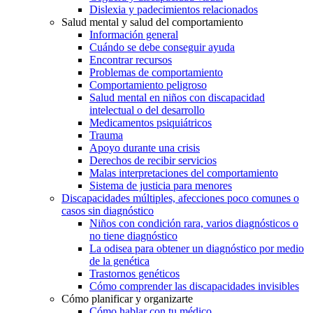
Dislexia y padecimientos relacionados
Salud mental y salud del comportamiento
Información general
Cuándo se debe conseguir ayuda
Encontrar recursos
Problemas de comportamiento
Comportamiento peligroso
Salud mental en niños con discapacidad
intelectual o del desarrollo
Medicamentos psiquiátricos
Trauma
Apoyo durante una crisis
Derechos de recibir servicios
Malas interpretaciones del comportamiento
Sistema de justicia para menores
Discapacidades múltiples, afecciones poco comunes o
casos sin diagnóstico
Niños con condición rara, varios diagnósticos o
no tiene diagnóstico
La odisea para obtener un diagnóstico por medio
de la genética
Trastornos genéticos
Cómo comprender las discapacidades invisibles
Cómo planificar y organizarte
Cómo hablar con tu médico