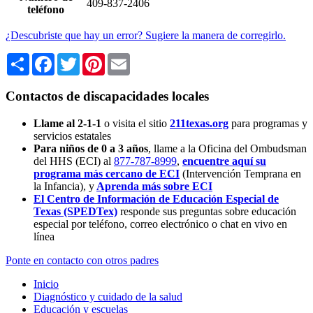
409-837-2406
teléfono
¿Descubriste que hay un error? Sugiere la manera de corregirlo.
Share
Facebook
Twitter
Pinterest
Email
Contactos de discapacidades locales
Llame al 2-1-1
o visita el sitio
211texas.org
para programas y
servicios estatales
Para niños de 0 a 3 años
, llame a la Oficina del Ombudsman
del HHS (ECI) al
877-787-8999
,
encuentre aquí su
programa más cercano de ECI
(Intervención Temprana en
la Infancia),
y
Aprenda más sobre ECI
El Centro de Información de Educación Especial de
Texas (SPEDTex)
responde sus preguntas sobre educación
especial por teléfono, correo electrónico o chat en vivo en
línea
Ponte en contacto con otros padres
Inicio
Diagnóstico y cuidado de la salud
Educación y escuelas