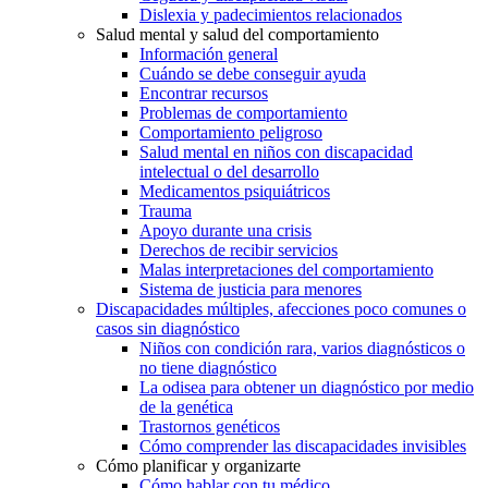
Dislexia y padecimientos relacionados
Salud mental y salud del comportamiento
Información general
Cuándo se debe conseguir ayuda
Encontrar recursos
Problemas de comportamiento
Comportamiento peligroso
Salud mental en niños con discapacidad
intelectual o del desarrollo
Medicamentos psiquiátricos
Trauma
Apoyo durante una crisis
Derechos de recibir servicios
Malas interpretaciones del comportamiento
Sistema de justicia para menores
Discapacidades múltiples, afecciones poco comunes o
casos sin diagnóstico
Niños con condición rara, varios diagnósticos o
no tiene diagnóstico
La odisea para obtener un diagnóstico por medio
de la genética
Trastornos genéticos
Cómo comprender las discapacidades invisibles
Cómo planificar y organizarte
Cómo hablar con tu médico