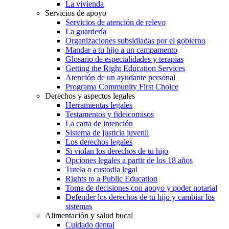
La vivienda
Servicios de apoyo
Servicios de atención de relevo
La guardería
Organizaciones subsidiadas por el gobierno
Mandar a tu hijo a un campamento
Glosario de especialidades y terapias
Getting the Right Education Services
Atención de un ayudante personal
Programa Community First Choice
Derechos y aspectos legales
Herramientas legales
Testamentos y fideicomisos
La carta de intención
Sistema de justicia juvenil
Los derechos legales
Si violan los derechos de tu hijo
Opciones legales a partir de los 18 años
Tutela o custodia legal
Rights to a Public Education
Toma de decisiones con apoyo y poder notarial
Defender los derechos de tu hijo y cambiar los
sistemas
Alimentación y salud bucal
Cuidado dental