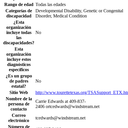
Rango de edad
Todas las edades
Categorías de
Developmental Disability, Genetic or Congenital
discapacidad
Disorder, Medical Condition
¿Esta
organización
incluye todas
No
las
discapacidades?
Esta
organización
incluye estos
diagnósticos
específicos
¿Es un grupo
de padres
No
estatal?
Sitio Web
http://www.tourettetexas.org/TSASupport_ETX.ht
Nombre de la
Carrie Edwards at 409-837-
persona de
2406 ortcedwards@windstream.net
contacto
Correo
tcedwards@windstream.net
electrónico
Número de