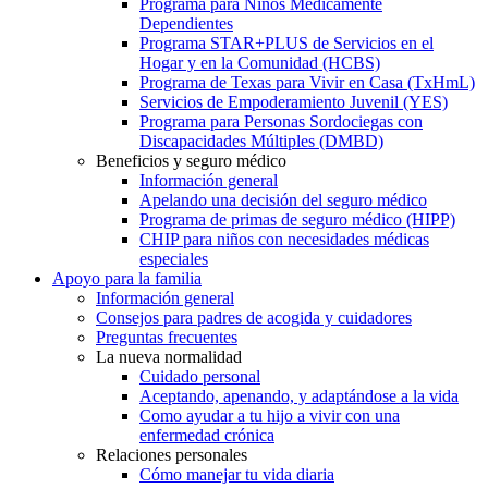
Programa para Niños Médicamente
Dependientes
Programa STAR+PLUS de Servicios en el
Hogar y en la Comunidad (HCBS)
Programa de Texas para Vivir en Casa (TxHmL)
Servicios de Empoderamiento Juvenil (YES)
Programa para Personas Sordociegas con
Discapacidades Múltiples (DMBD)
Beneficios y seguro médico
Información general
Apelando una decisión del seguro médico
Programa de primas de seguro médico (HIPP)
CHIP para niños con necesidades médicas
especiales
Apoyo para la familia
Información general
Consejos para padres de acogida y cuidadores
Preguntas frecuentes
La nueva normalidad
Cuidado personal
Aceptando, apenando, y adaptándose a la vida
Como ayudar a tu hijo a vivir con una
enfermedad crónica
Relaciones personales
Cómo manejar tu vida diaria