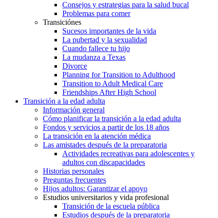
Consejos y estrategias para la salud bucal
Problemas para comer
Transiciónes
Sucesos importantes de la vida
La pubertad y la sexualidad
Cuando fallece tu hijo
La mudanza a Texas
Divorce
Planning for Transition to Adulthood
Transition to Adult Medical Care
Friendships After High School
Transición a la edad adulta
Información general
Cómo planificar la transición a la edad adulta
Fondos y servicios a partir de los 18 años
La transición en la atención médica
Las amistades después de la preparatoria
Actividades recreativas para adolescentes y
adultos con discapacidades
Historias personales
Preguntas frecuentes
Hijos adultos: Garantizar el apoyo
Estudios universitarios y vida profesional
Transición de la escuela pública
Estudios después de la preparatoria