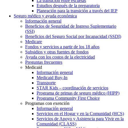
La transición entre escuelas
Estudios después de la preparatoria
Planeación para la transición a través del IEP
Seguro médico y ayuda económica
Información general
Beneficios de Seguridad de Ingreso Suplementario
(SSI)
Beneficios del Seguro Social por Incapacidad (SSDI)
Medicare
Fondos y servicios a partir de los 18 años
Subsidios y otras fuentes de fondos
Ayuda con los costos de la electricidad
Preguntas frecuentes
Medicaid
Información general
Medicaid Buy-In
Transporte
STAR Kids – coordinación de servicios
Programa de primas de seguro médico (HIPP)
Programa Community First Choice
Programas con exención
Información general
Servicios en el Hogar y en la Comunidad (HCS)
Servicios de Apoyo y Asistencia para Vivir en la
Comunidad (CLASS)