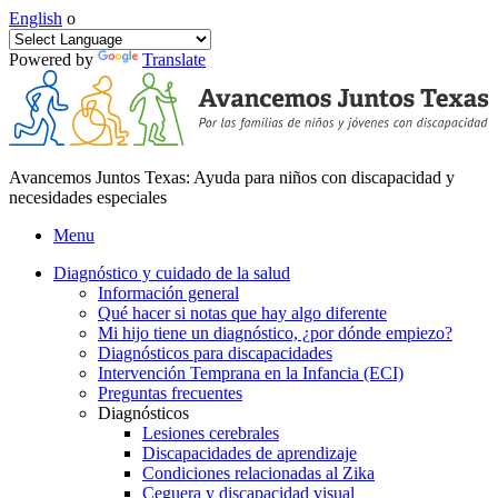
English
o
Powered by
Translate
Avancemos Juntos Texas: Ayuda para niños con discapacidad y
necesidades especiales
Menu
Diagnóstico y cuidado de la salud
Información general
Qué hacer si notas que hay algo diferente
Mi hijo tiene un diagnóstico, ¿por dónde empiezo?
Diagnósticos para discapacidades
Intervención Temprana en la Infancia (ECI)
Preguntas frecuentes
Diagnósticos
Lesiones cerebrales
Discapacidades de aprendizaje
Condiciones relacionadas al Zika
Ceguera y discapacidad visual