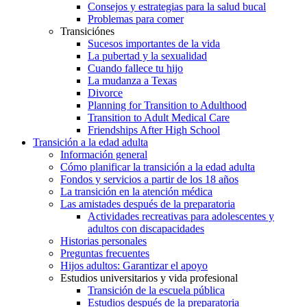
Consejos y estrategias para la salud bucal
Problemas para comer
Transiciónes
Sucesos importantes de la vida
La pubertad y la sexualidad
Cuando fallece tu hijo
La mudanza a Texas
Divorce
Planning for Transition to Adulthood
Transition to Adult Medical Care
Friendships After High School
Transición a la edad adulta
Información general
Cómo planificar la transición a la edad adulta
Fondos y servicios a partir de los 18 años
La transición en la atención médica
Las amistades después de la preparatoria
Actividades recreativas para adolescentes y
adultos con discapacidades
Historias personales
Preguntas frecuentes
Hijos adultos: Garantizar el apoyo
Estudios universitarios y vida profesional
Transición de la escuela pública
Estudios después de la preparatoria