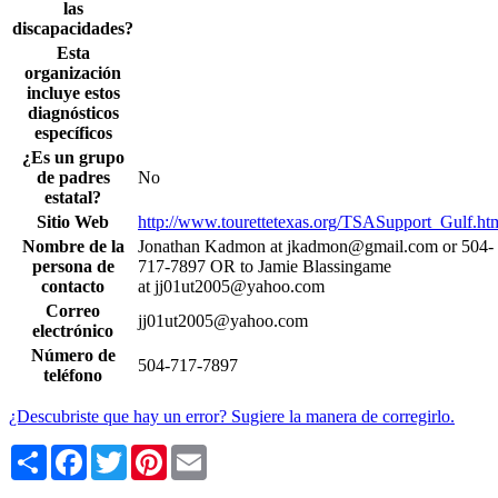
las
discapacidades?
Esta
organización
incluye estos
diagnósticos
específicos
¿Es un grupo
de padres
No
estatal?
Sitio Web
http://www.tourettetexas.org/TSASupport_Gulf.ht
Nombre de la
Jonathan Kadmon at jkadmon@gmail.com or 504-
persona de
717-7897 OR to Jamie Blassingame
contacto
at jj01ut2005@yahoo.com
Correo
jj01ut2005@yahoo.com
electrónico
Número de
504-717-7897
teléfono
¿Descubriste que hay un error? Sugiere la manera de corregirlo.
Share
Facebook
Twitter
Pinterest
Email