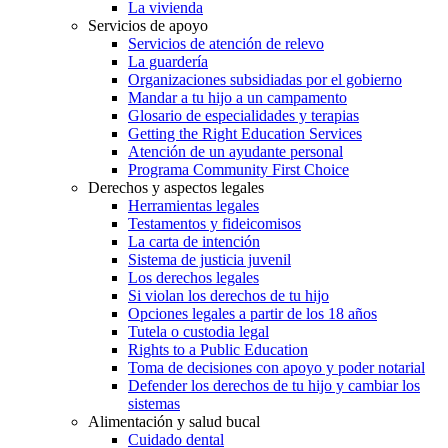
La vivienda
Servicios de apoyo
Servicios de atención de relevo
La guardería
Organizaciones subsidiadas por el gobierno
Mandar a tu hijo a un campamento
Glosario de especialidades y terapias
Getting the Right Education Services
Atención de un ayudante personal
Programa Community First Choice
Derechos y aspectos legales
Herramientas legales
Testamentos y fideicomisos
La carta de intención
Sistema de justicia juvenil
Los derechos legales
Si violan los derechos de tu hijo
Opciones legales a partir de los 18 años
Tutela o custodia legal
Rights to a Public Education
Toma de decisiones con apoyo y poder notarial
Defender los derechos de tu hijo y cambiar los
sistemas
Alimentación y salud bucal
Cuidado dental