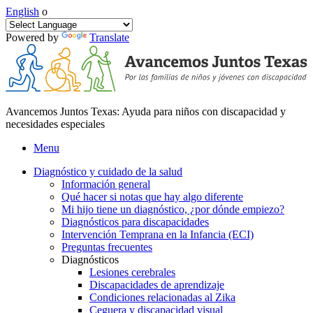
English
o
Powered by
Translate
Avancemos Juntos Texas: Ayuda para niños con discapacidad y
necesidades especiales
Menu
Diagnóstico y cuidado de la salud
Información general
Qué hacer si notas que hay algo diferente
Mi hijo tiene un diagnóstico, ¿por dónde empiezo?
Diagnósticos para discapacidades
Intervención Temprana en la Infancia (ECI)
Preguntas frecuentes
Diagnósticos
Lesiones cerebrales
Discapacidades de aprendizaje
Condiciones relacionadas al Zika
Ceguera y discapacidad visual