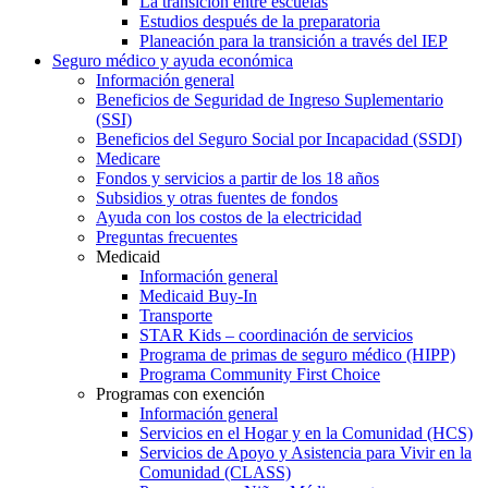
La transición entre escuelas
Estudios después de la preparatoria
Planeación para la transición a través del IEP
Seguro médico y ayuda económica
Información general
Beneficios de Seguridad de Ingreso Suplementario
(SSI)
Beneficios del Seguro Social por Incapacidad (SSDI)
Medicare
Fondos y servicios a partir de los 18 años
Subsidios y otras fuentes de fondos
Ayuda con los costos de la electricidad
Preguntas frecuentes
Medicaid
Información general
Medicaid Buy-In
Transporte
STAR Kids – coordinación de servicios
Programa de primas de seguro médico (HIPP)
Programa Community First Choice
Programas con exención
Información general
Servicios en el Hogar y en la Comunidad (HCS)
Servicios de Apoyo y Asistencia para Vivir en la
Comunidad (CLASS)