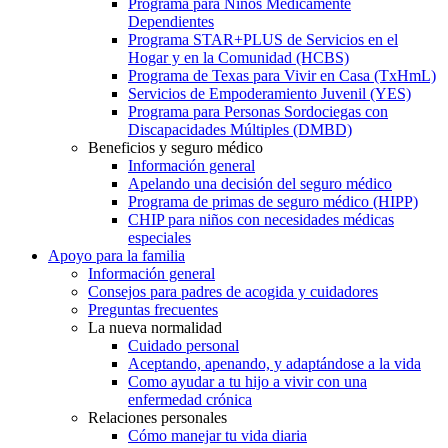
Programa para Niños Médicamente
Dependientes
Programa STAR+PLUS de Servicios en el
Hogar y en la Comunidad (HCBS)
Programa de Texas para Vivir en Casa (TxHmL)
Servicios de Empoderamiento Juvenil (YES)
Programa para Personas Sordociegas con
Discapacidades Múltiples (DMBD)
Beneficios y seguro médico
Información general
Apelando una decisión del seguro médico
Programa de primas de seguro médico (HIPP)
CHIP para niños con necesidades médicas
especiales
Apoyo para la familia
Información general
Consejos para padres de acogida y cuidadores
Preguntas frecuentes
La nueva normalidad
Cuidado personal
Aceptando, apenando, y adaptándose a la vida
Como ayudar a tu hijo a vivir con una
enfermedad crónica
Relaciones personales
Cómo manejar tu vida diaria