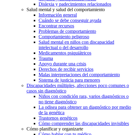
Dislexia y padecimientos relacionados
Salud mental y salud del comportamiento
Información general
Cuándo se debe conseguir ayuda
Encontrar recursos
Problemas de comportamiento
Comportamiento peligroso
Salud mental en niños con discapacidad
intelectual o del desarrollo
Medicamentos psiquiátricos
Trauma
Apoyo durante una crisis
Derechos de recibir servicios
Malas interpretaciones del comportamiento
Sistema de justicia para menores
Discapacidades múltiples, afecciones poco comunes o
casos sin diagnóstico
Niños con condición rara, varios diagnósticos o
no tiene diagnóstico
La odisea para obtener un diagnóstico por medio
de la genética
Trastornos genéticos
Cómo comprender las discapacidades invisibles
Cómo planificar y organizarte
Cómo hablar con tu médico