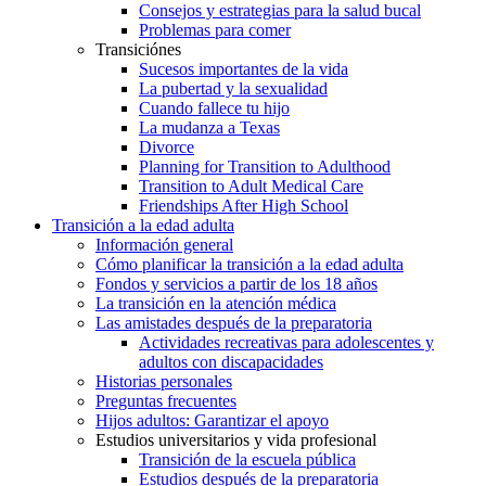
Consejos y estrategias para la salud bucal
Problemas para comer
Transiciónes
Sucesos importantes de la vida
La pubertad y la sexualidad
Cuando fallece tu hijo
La mudanza a Texas
Divorce
Planning for Transition to Adulthood
Transition to Adult Medical Care
Friendships After High School
Transición a la edad adulta
Información general
Cómo planificar la transición a la edad adulta
Fondos y servicios a partir de los 18 años
La transición en la atención médica
Las amistades después de la preparatoria
Actividades recreativas para adolescentes y
adultos con discapacidades
Historias personales
Preguntas frecuentes
Hijos adultos: Garantizar el apoyo
Estudios universitarios y vida profesional
Transición de la escuela pública
Estudios después de la preparatoria