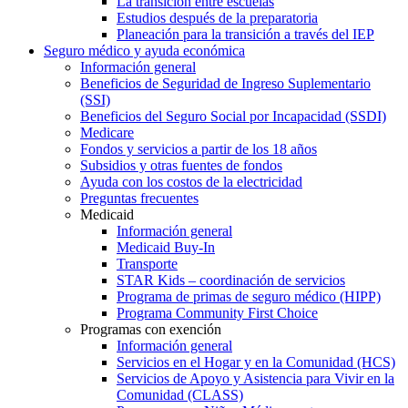
La transición entre escuelas
Estudios después de la preparatoria
Planeación para la transición a través del IEP
Seguro médico y ayuda económica
Información general
Beneficios de Seguridad de Ingreso Suplementario
(SSI)
Beneficios del Seguro Social por Incapacidad (SSDI)
Medicare
Fondos y servicios a partir de los 18 años
Subsidios y otras fuentes de fondos
Ayuda con los costos de la electricidad
Preguntas frecuentes
Medicaid
Información general
Medicaid Buy-In
Transporte
STAR Kids – coordinación de servicios
Programa de primas de seguro médico (HIPP)
Programa Community First Choice
Programas con exención
Información general
Servicios en el Hogar y en la Comunidad (HCS)
Servicios de Apoyo y Asistencia para Vivir en la
Comunidad (CLASS)