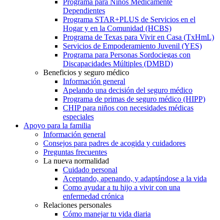
Programa para Niños Médicamente
Dependientes
Programa STAR+PLUS de Servicios en el
Hogar y en la Comunidad (HCBS)
Programa de Texas para Vivir en Casa (TxHmL)
Servicios de Empoderamiento Juvenil (YES)
Programa para Personas Sordociegas con
Discapacidades Múltiples (DMBD)
Beneficios y seguro médico
Información general
Apelando una decisión del seguro médico
Programa de primas de seguro médico (HIPP)
CHIP para niños con necesidades médicas
especiales
Apoyo para la familia
Información general
Consejos para padres de acogida y cuidadores
Preguntas frecuentes
La nueva normalidad
Cuidado personal
Aceptando, apenando, y adaptándose a la vida
Como ayudar a tu hijo a vivir con una
enfermedad crónica
Relaciones personales
Cómo manejar tu vida diaria