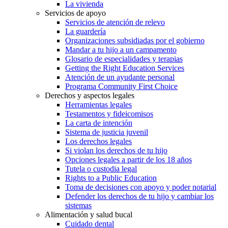
La vivienda
Servicios de apoyo
Servicios de atención de relevo
La guardería
Organizaciones subsidiadas por el gobierno
Mandar a tu hijo a un campamento
Glosario de especialidades y terapias
Getting the Right Education Services
Atención de un ayudante personal
Programa Community First Choice
Derechos y aspectos legales
Herramientas legales
Testamentos y fideicomisos
La carta de intención
Sistema de justicia juvenil
Los derechos legales
Si violan los derechos de tu hijo
Opciones legales a partir de los 18 años
Tutela o custodia legal
Rights to a Public Education
Toma de decisiones con apoyo y poder notarial
Defender los derechos de tu hijo y cambiar los
sistemas
Alimentación y salud bucal
Cuidado dental