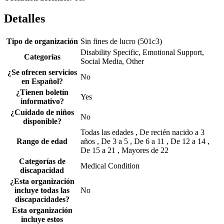
Detalles
Tipo de organización
Sin fines de lucro (501c3)
Disability Specific, Emotional Support,
Categorías
Social Media, Other
¿Se ofrecen servicios
No
en Español?
¿Tienen boletín
Yes
informativo?
¿Cuidado de niños
No
disponible?
Todas las edades , De recién nacido a 3
Rango de edad
años , De 3 a 5 , De 6 a 11 , De 12 a 14 ,
De 15 a 21 , Mayores de 22
Categorías de
Medical Condition
discapacidad
¿Esta organización
incluye todas las
No
discapacidades?
Esta organización
incluye estos