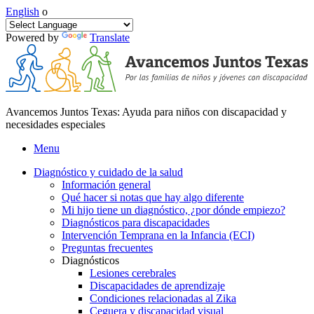
English
o
Powered by
Translate
Avancemos Juntos Texas: Ayuda para niños con discapacidad y
necesidades especiales
Menu
Diagnóstico y cuidado de la salud
Información general
Qué hacer si notas que hay algo diferente
Mi hijo tiene un diagnóstico, ¿por dónde empiezo?
Diagnósticos para discapacidades
Intervención Temprana en la Infancia (ECI)
Preguntas frecuentes
Diagnósticos
Lesiones cerebrales
Discapacidades de aprendizaje
Condiciones relacionadas al Zika
Ceguera y discapacidad visual