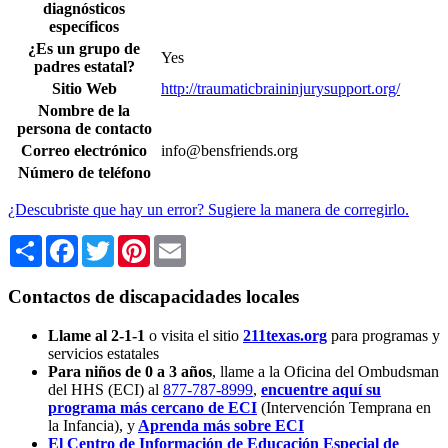
diagnósticos
específicos
¿Es un grupo de
Yes
padres estatal?
Sitio Web
http://traumaticbraininjurysupport.org/
Nombre de la
persona de contacto
Correo electrónico
info@bensfriends.org
Número de teléfono
¿Descubriste que hay un error? Sugiere la manera de corregirlo.
Share
Facebook
Twitter
Pinterest
Email
Contactos de discapacidades locales
Llame al 2-1-1
o visita el sitio
211texas.org
para programas y
servicios estatales
Para niños de 0 a 3 años
, llame a la Oficina del Ombudsman
del HHS (ECI) al
877-787-8999
,
encuentre aquí su
programa más cercano de ECI
(Intervención Temprana en
la Infancia),
y
Aprenda más sobre ECI
El Centro de Información de Educación Especial de