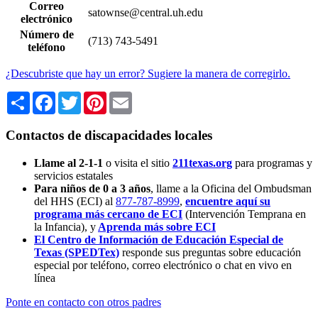
Correo
satownse@central.uh.edu
electrónico
Número de
(713) 743-5491
teléfono
¿Descubriste que hay un error? Sugiere la manera de corregirlo.
Share
Facebook
Twitter
Pinterest
Email
Contactos de discapacidades locales
Llame al 2-1-1
o visita el sitio
211texas.org
para programas y
servicios estatales
Para niños de 0 a 3 años
, llame a la Oficina del Ombudsman
del HHS (ECI) al
877-787-8999
,
encuentre aquí su
programa más cercano de ECI
(Intervención Temprana en
la Infancia),
y
Aprenda más sobre ECI
El Centro de Información de Educación Especial de
Texas (SPEDTex)
responde sus preguntas sobre educación
especial por teléfono, correo electrónico o chat en vivo en
línea
Ponte en contacto con otros padres