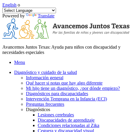
English
o
Powered by
Translate
Avancemos Juntos Texas: Ayuda para niños con discapacidad y
necesidades especiales
Menu
Diagnóstico y cuidado de la salud
Información general
Qué hacer si notas que hay algo diferente
Mi hijo tiene un diagnóstico, ¿por dónde empiezo?
Diagnósticos para discapacidades
Intervención Temprana en la Infancia (ECI)
Preguntas frecuentes
Diagnósticos
Lesiones cerebrales
Discapacidades de aprendizaje
Condiciones relacionadas al Zika
Ceguera y discapacidad visual