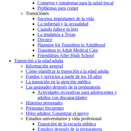
Consejos y estrategias para la salud bucal
Problemas para comer
Transiciónes
Sucesos importantes de la vida
La pubertad y la sexualidad
Cuando fallece tu hijo
La mudanza a Texas
Divorce
Planning for Transition to Adulthood
Transition to Adult Medical Care
Friendships After High School
Transición a la edad adulta
Información general
Cómo planificar la transición a la edad adulta
Fondos y servicios a partir de los 18 años
La transición en la atención médica
Las amistades después de la preparatoria
Actividades recreativas para adolescentes y
adultos con discapacidades
Historias personales
Preguntas frecuentes
Hijos adultos: Garantizar el apoyo
Estudios universitarios y vida profesional
Transición de la escuela pública
Estudios después de la preparatoria