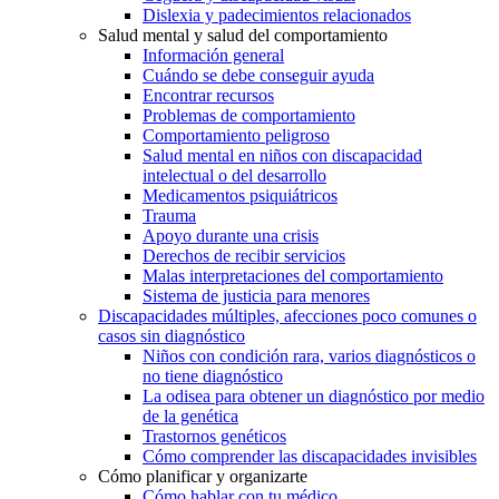
Dislexia y padecimientos relacionados
Salud mental y salud del comportamiento
Información general
Cuándo se debe conseguir ayuda
Encontrar recursos
Problemas de comportamiento
Comportamiento peligroso
Salud mental en niños con discapacidad
intelectual o del desarrollo
Medicamentos psiquiátricos
Trauma
Apoyo durante una crisis
Derechos de recibir servicios
Malas interpretaciones del comportamiento
Sistema de justicia para menores
Discapacidades múltiples, afecciones poco comunes o
casos sin diagnóstico
Niños con condición rara, varios diagnósticos o
no tiene diagnóstico
La odisea para obtener un diagnóstico por medio
de la genética
Trastornos genéticos
Cómo comprender las discapacidades invisibles
Cómo planificar y organizarte
Cómo hablar con tu médico