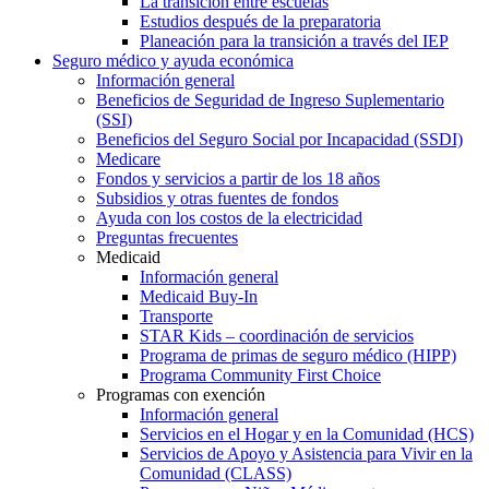
La transición entre escuelas
Estudios después de la preparatoria
Planeación para la transición a través del IEP
Seguro médico y ayuda económica
Información general
Beneficios de Seguridad de Ingreso Suplementario
(SSI)
Beneficios del Seguro Social por Incapacidad (SSDI)
Medicare
Fondos y servicios a partir de los 18 años
Subsidios y otras fuentes de fondos
Ayuda con los costos de la electricidad
Preguntas frecuentes
Medicaid
Información general
Medicaid Buy-In
Transporte
STAR Kids – coordinación de servicios
Programa de primas de seguro médico (HIPP)
Programa Community First Choice
Programas con exención
Información general
Servicios en el Hogar y en la Comunidad (HCS)
Servicios de Apoyo y Asistencia para Vivir en la
Comunidad (CLASS)