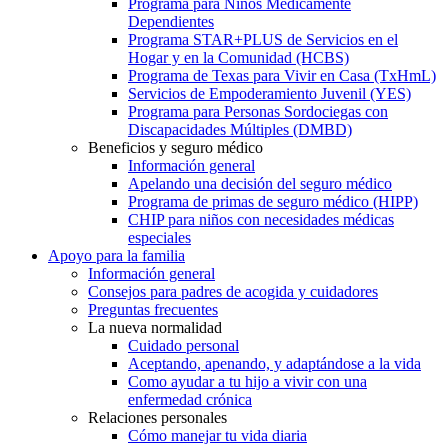
Programa para Niños Médicamente
Dependientes
Programa STAR+PLUS de Servicios en el
Hogar y en la Comunidad (HCBS)
Programa de Texas para Vivir en Casa (TxHmL)
Servicios de Empoderamiento Juvenil (YES)
Programa para Personas Sordociegas con
Discapacidades Múltiples (DMBD)
Beneficios y seguro médico
Información general
Apelando una decisión del seguro médico
Programa de primas de seguro médico (HIPP)
CHIP para niños con necesidades médicas
especiales
Apoyo para la familia
Información general
Consejos para padres de acogida y cuidadores
Preguntas frecuentes
La nueva normalidad
Cuidado personal
Aceptando, apenando, y adaptándose a la vida
Como ayudar a tu hijo a vivir con una
enfermedad crónica
Relaciones personales
Cómo manejar tu vida diaria