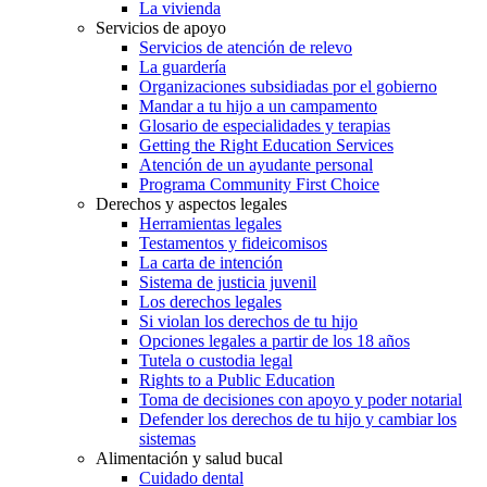
La vivienda
Servicios de apoyo
Servicios de atención de relevo
La guardería
Organizaciones subsidiadas por el gobierno
Mandar a tu hijo a un campamento
Glosario de especialidades y terapias
Getting the Right Education Services
Atención de un ayudante personal
Programa Community First Choice
Derechos y aspectos legales
Herramientas legales
Testamentos y fideicomisos
La carta de intención
Sistema de justicia juvenil
Los derechos legales
Si violan los derechos de tu hijo
Opciones legales a partir de los 18 años
Tutela o custodia legal
Rights to a Public Education
Toma de decisiones con apoyo y poder notarial
Defender los derechos de tu hijo y cambiar los
sistemas
Alimentación y salud bucal
Cuidado dental