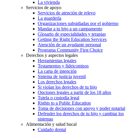
La vivienda
Servicios de apoyo
Servicios de atención de relevo
La guardería
Organizaciones subsidiadas por el gobierno
Mandar a tu hijo a un campamento
Glosario de especialidades y terapias
Getting the Right Education Services
Atención de un ayudante personal
Programa Community First Choice
Derechos y aspectos legales
Herramientas legales
Testamentos y fideicomisos
La carta de intención
Sistema de justicia juvenil
Los derechos legales
Si violan los derechos de tu hijo
Opciones legales a partir de los 18 años
Tutela o custodia legal
Rights to a Public Education
Toma de decisiones con apoyo y poder notarial
Defender los derechos de tu hijo y cambiar los
sistemas
Alimentación y salud bucal
Cuidado dental