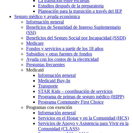
La transición entre escuelas
Estudios después de la preparatoria
Planeación para la transición a través del IEP
Seguro médico y ayuda económica
Información general
Beneficios de Seguridad de Ingreso Suplementario
(SSI)
Beneficios del Seguro Social por Incapacidad (SSDI)
Medicare
Fondos y servicios a partir de los 18 años
Subsidios y otras fuentes de fondos
Ayuda con los costos de la electricidad
Preguntas frecuentes
Medicaid
Información general
Medicaid Buy-In
Transporte
STAR Kids – coordinación de servicios
Programa de primas de seguro médico (HIPP)
Programa Community First Choice
Programas con exención
Información general
Servicios en el Hogar y en la Comunidad (HCS)
Servicios de Apoyo y Asistencia para Vivir en la
Comunidad (CLASS)