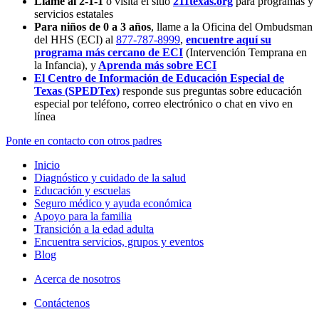
Llame al 2-1-1
o visita el sitio
211texas.org
para programas y
servicios estatales
Para niños de 0 a 3 años
, llame a la Oficina del Ombudsman
del HHS (ECI) al
877-787-8999
,
encuentre aquí su
programa más cercano de ECI
(Intervención Temprana en
la Infancia),
y
Aprenda más sobre ECI
El Centro de Información de Educación Especial de
Texas (SPEDTex)
responde sus preguntas sobre educación
especial por teléfono, correo electrónico o chat en vivo en
línea
Ponte en contacto con otros padres
Inicio
Diagnóstico y cuidado de la salud
Educación y escuelas
Seguro médico y ayuda económica
Apoyo para la familia
Transición a la edad adulta
Encuentra servicios, grupos y eventos
Blog
Acerca de nosotros
Contáctenos