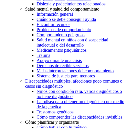
Dislexia y padecimientos relacionados
Salud mental y salud del comportamiento
Información general
Cuándo se debe conseguir ayuda
Encontrar recursos
Problemas de comportamiento
Comportamiento peligroso
Salud mental en niños con discapacidad
intelectual o del desarrollo
Medicamentos psiquiátricos
Trauma
Apoyo durante una crisis
Derechos de recibir servicios
Malas interpretaciones del comportamiento
Sistema de justicia para menores
Discapacidades múltiples, afecciones poco comunes o
casos sin diagnóstico
Niños con condición rara, varios diagnósticos o
no tiene diagnóstico
La odisea para obtener un diagnóstico por medio
de la genética
Trastornos genéticos
Cómo comprender las discapacidades invisibles
Cómo planificar y organizarte
Cómo hablar con tu médico