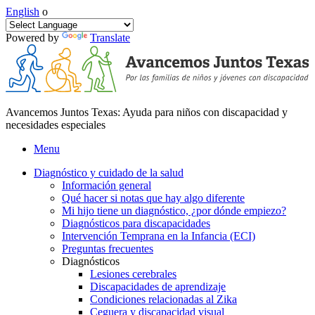
English
o
Powered by
Translate
Avancemos Juntos Texas: Ayuda para niños con discapacidad y
necesidades especiales
Menu
Diagnóstico y cuidado de la salud
Información general
Qué hacer si notas que hay algo diferente
Mi hijo tiene un diagnóstico, ¿por dónde empiezo?
Diagnósticos para discapacidades
Intervención Temprana en la Infancia (ECI)
Preguntas frecuentes
Diagnósticos
Lesiones cerebrales
Discapacidades de aprendizaje
Condiciones relacionadas al Zika
Ceguera y discapacidad visual