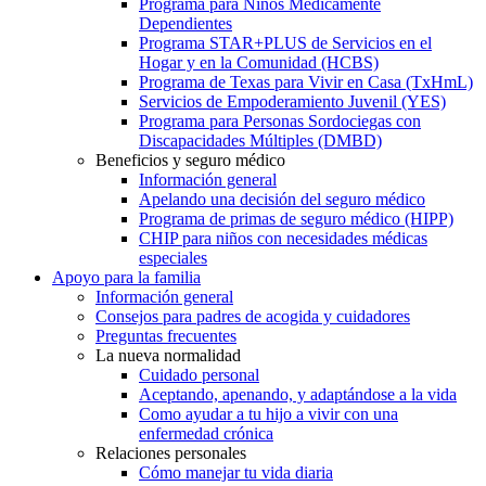
Programa para Niños Médicamente
Dependientes
Programa STAR+PLUS de Servicios en el
Hogar y en la Comunidad (HCBS)
Programa de Texas para Vivir en Casa (TxHmL)
Servicios de Empoderamiento Juvenil (YES)
Programa para Personas Sordociegas con
Discapacidades Múltiples (DMBD)
Beneficios y seguro médico
Información general
Apelando una decisión del seguro médico
Programa de primas de seguro médico (HIPP)
CHIP para niños con necesidades médicas
especiales
Apoyo para la familia
Información general
Consejos para padres de acogida y cuidadores
Preguntas frecuentes
La nueva normalidad
Cuidado personal
Aceptando, apenando, y adaptándose a la vida
Como ayudar a tu hijo a vivir con una
enfermedad crónica
Relaciones personales
Cómo manejar tu vida diaria