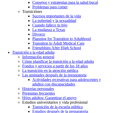
Consejos y estrategias para la salud bucal
Problemas para comer
Transiciónes
Sucesos importantes de la vida
La pubertad y la sexualidad
Cuando fallece tu hijo
La mudanza a Texas
Divorce
Planning for Transition to Adulthood
Transition to Adult Medical Care
Friendships After High School
Transición a la edad adulta
Información general
Cómo planificar la transición a la edad adulta
Fondos y servicios a partir de los 18 años
La transición en la atención médica
Las amistades después de la preparatoria
Actividades recreativas para adolescentes y
adultos con discapacidades
Historias personales
Preguntas frecuentes
Hijos adultos: Garantizar el apoyo
Estudios universitarios y vida profesional
Transición de la escuela pública
Estudios después de la preparatoria