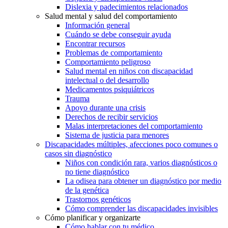
Dislexia y padecimientos relacionados
Salud mental y salud del comportamiento
Información general
Cuándo se debe conseguir ayuda
Encontrar recursos
Problemas de comportamiento
Comportamiento peligroso
Salud mental en niños con discapacidad
intelectual o del desarrollo
Medicamentos psiquiátricos
Trauma
Apoyo durante una crisis
Derechos de recibir servicios
Malas interpretaciones del comportamiento
Sistema de justicia para menores
Discapacidades múltiples, afecciones poco comunes o
casos sin diagnóstico
Niños con condición rara, varios diagnósticos o
no tiene diagnóstico
La odisea para obtener un diagnóstico por medio
de la genética
Trastornos genéticos
Cómo comprender las discapacidades invisibles
Cómo planificar y organizarte
Cómo hablar con tu médico