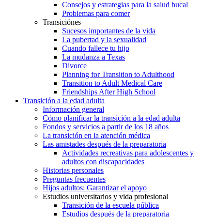
Consejos y estrategias para la salud bucal
Problemas para comer
Transiciónes
Sucesos importantes de la vida
La pubertad y la sexualidad
Cuando fallece tu hijo
La mudanza a Texas
Divorce
Planning for Transition to Adulthood
Transition to Adult Medical Care
Friendships After High School
Transición a la edad adulta
Información general
Cómo planificar la transición a la edad adulta
Fondos y servicios a partir de los 18 años
La transición en la atención médica
Las amistades después de la preparatoria
Actividades recreativas para adolescentes y
adultos con discapacidades
Historias personales
Preguntas frecuentes
Hijos adultos: Garantizar el apoyo
Estudios universitarios y vida profesional
Transición de la escuela pública
Estudios después de la preparatoria