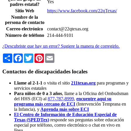
Yes
padres estatal?
Sitio Web
https://www.facebook.com/22qTexas/
Nombre de la
persona de contacto
Correo electrónico
contact@22qtexas.org
Número de teléfono
214-444-9101
¿Descubriste que hay un error? Sugiere la manera de corregirlo.
Share
Facebook
Twitter
Pinterest
Email
Contactos de discapacidades locales
Llame al 2-1-1
o visita el sitio
211texas.org
para programas y
servicios estatales
Para niños de 0 a 3 años
, llame a la Oficina del Ombudsman
del HHS (ECI) al
877-787-8999
,
encuentre aquí su
programa más cercano de ECI
(Intervención Temprana en
la Infancia),
y
Aprenda más sobre ECI
El Centro de Información de Educación Especial de
Texas (SPEDTex)
responde sus preguntas sobre educación
especial por teléfono, correo electrónico o chat en vivo en
línea