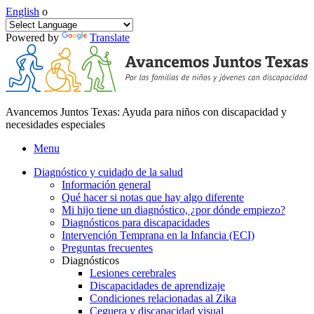
English
o
Powered by
Translate
Avancemos Juntos Texas: Ayuda para niños con discapacidad y
necesidades especiales
Menu
Diagnóstico y cuidado de la salud
Información general
Qué hacer si notas que hay algo diferente
Mi hijo tiene un diagnóstico, ¿por dónde empiezo?
Diagnósticos para discapacidades
Intervención Temprana en la Infancia (ECI)
Preguntas frecuentes
Diagnósticos
Lesiones cerebrales
Discapacidades de aprendizaje
Condiciones relacionadas al Zika
Ceguera y discapacidad visual