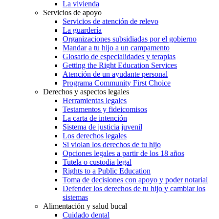
La vivienda
Servicios de apoyo
Servicios de atención de relevo
La guardería
Organizaciones subsidiadas por el gobierno
Mandar a tu hijo a un campamento
Glosario de especialidades y terapias
Getting the Right Education Services
Atención de un ayudante personal
Programa Community First Choice
Derechos y aspectos legales
Herramientas legales
Testamentos y fideicomisos
La carta de intención
Sistema de justicia juvenil
Los derechos legales
Si violan los derechos de tu hijo
Opciones legales a partir de los 18 años
Tutela o custodia legal
Rights to a Public Education
Toma de decisiones con apoyo y poder notarial
Defender los derechos de tu hijo y cambiar los
sistemas
Alimentación y salud bucal
Cuidado dental