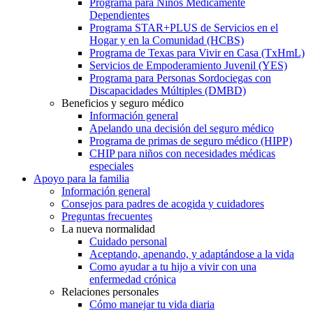
Programa para Niños Médicamente
Dependientes
Programa STAR+PLUS de Servicios en el
Hogar y en la Comunidad (HCBS)
Programa de Texas para Vivir en Casa (TxHmL)
Servicios de Empoderamiento Juvenil (YES)
Programa para Personas Sordociegas con
Discapacidades Múltiples (DMBD)
Beneficios y seguro médico
Información general
Apelando una decisión del seguro médico
Programa de primas de seguro médico (HIPP)
CHIP para niños con necesidades médicas
especiales
Apoyo para la familia
Información general
Consejos para padres de acogida y cuidadores
Preguntas frecuentes
La nueva normalidad
Cuidado personal
Aceptando, apenando, y adaptándose a la vida
Como ayudar a tu hijo a vivir con una
enfermedad crónica
Relaciones personales
Cómo manejar tu vida diaria