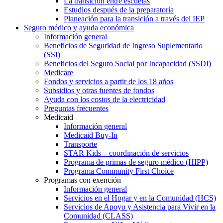
La transición entre escuelas
Estudios después de la preparatoria
Planeación para la transición a través del IEP
Seguro médico y ayuda económica
Información general
Beneficios de Seguridad de Ingreso Suplementario
(SSI)
Beneficios del Seguro Social por Incapacidad (SSDI)
Medicare
Fondos y servicios a partir de los 18 años
Subsidios y otras fuentes de fondos
Ayuda con los costos de la electricidad
Preguntas frecuentes
Medicaid
Información general
Medicaid Buy-In
Transporte
STAR Kids – coordinación de servicios
Programa de primas de seguro médico (HIPP)
Programa Community First Choice
Programas con exención
Información general
Servicios en el Hogar y en la Comunidad (HCS)
Servicios de Apoyo y Asistencia para Vivir en la
Comunidad (CLASS)