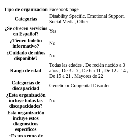
Tipo de organización
Facebook page
Disability Specific, Emotional Support,
Categorías
Social Media, Other
¿Se ofrecen servicios
Yes
en Español?
¿Tienen boletín
No
informativo?
¿Cuidado de niños
No
disponible?
Todas las edades , De recién nacido a 3
Rango de edad
años , De 3 a 5 , De 6 a 11 , De 12 a 14 ,
De 15 a 21 , Mayores de 22
Categorías de
Genetic or Congenital Disorder
discapacidad
¿Esta organización
incluye todas las
No
discapacidades?
Esta organización
incluye estos
diagnósticos
específicos
¿Es un grupo de