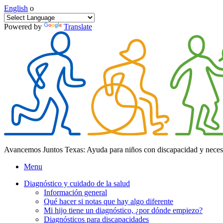
English
o
Powered by
Translate
Avancemos Juntos Texas: Ayuda para niños con discapacidad y neces
Menu
Diagnóstico y cuidado de la salud
Información general
Qué hacer si notas que hay algo diferente
Mi hijo tiene un diagnóstico, ¿por dónde empiezo?
Diagnósticos para discapacidades