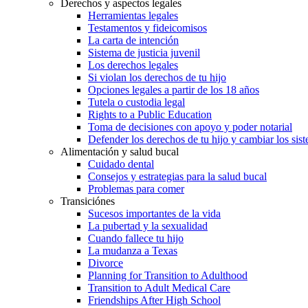
Derechos y aspectos legales
Herramientas legales
Testamentos y fideicomisos
La carta de intención
Sistema de justicia juvenil
Los derechos legales
Si violan los derechos de tu hijo
Opciones legales a partir de los 18 años
Tutela o custodia legal
Rights to a Public Education
Toma de decisiones con apoyo y poder notarial
Defender los derechos de tu hijo y cambiar los sis
Alimentación y salud bucal
Cuidado dental
Consejos y estrategias para la salud bucal
Problemas para comer
Transiciónes
Sucesos importantes de la vida
La pubertad y la sexualidad
Cuando fallece tu hijo
La mudanza a Texas
Divorce
Planning for Transition to Adulthood
Transition to Adult Medical Care
Friendships After High School