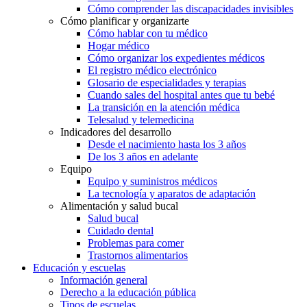
Cómo comprender las discapacidades invisibles
Cómo planificar y organizarte
Cómo hablar con tu médico
Hogar médico
Cómo organizar los expedientes médicos
El registro médico electrónico
Glosario de especialidades y terapias
Cuando sales del hospital antes que tu bebé
La transición en la atención médica
Telesalud y telemedicina
Indicadores del desarrollo
Desde el nacimiento hasta los 3 años
De los 3 años en adelante
Equipo
Equipo y suministros médicos
La tecnología y aparatos de adaptación
Alimentación y salud bucal
Salud bucal
Cuidado dental
Problemas para comer
Trastornos alimentarios
Educación y escuelas
Información general
Derecho a la educación pública
Tipos de escuelas