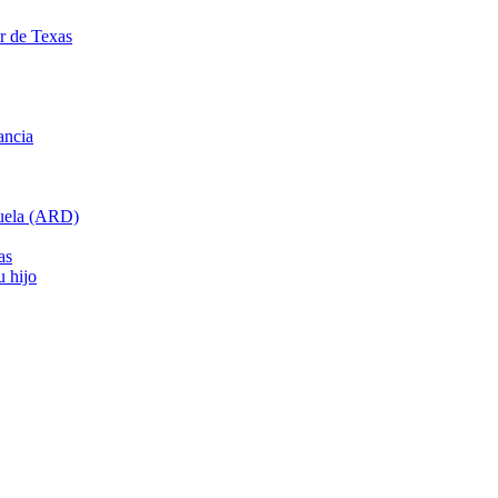
ar de Texas
ancia
cuela (ARD)
as
u hijo