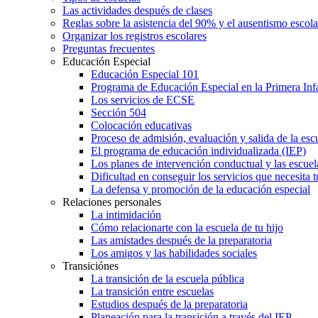
Las actividades después de clases
Reglas sobre la asistencia del 90% y el ausentismo escol
Organizar los registros escolares
Preguntas frecuentes
Educación Especial
Educación Especial 101
Programa de Educación Especial en la Primera Inf
Los servicios de ECSE
Sección 504
Colocación educativas
Proceso de admisión, evaluación y salida de la es
El programa de educación individualizada (IEP)
Los planes de intervención conductual y las escuel
Dificultad en conseguir los servicios que necesita t
La defensa y promoción de la educación especial
Relaciones personales
La intimidación
Cómo relacionarte con la escuela de tu hijo
Las amistades después de la preparatoria
Los amigos y las habilidades sociales
Transiciónes
La transición de la escuela pública
La transición entre escuelas
Estudios después de la preparatoria
Planeación para la transición a través del IEP