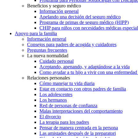
Programa para Personas Sordociegas con Discap
Beneficios y seguro médico
Información general
Apelando una decisión del seguro médico
Programa de primas de seguro médico (HIPP)
CHIP para niños con necesidades médicas especial
Apoyo para la familia
Información general
Consejos para padres de acogida y cuidadores
Preguntas frecuentes
La nueva normalidad
Cuidado personal
Aceptando, apenando, y adaptándose a la vida
Como ayudar a tu hijo a vivir con una enfermedad
Relaciones personales
Cómo manejar tu vida diaria
Estar en contacto con otros padres de familia
Los adolescentes
Los hermanos
Red de personas de confianza
Malas interpretaciones del comportamiento
El divorcio
La terapia para los padres
Pensar de manera centrada en la persona
Las amistades después de la preparatori