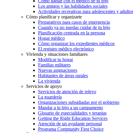
Cómo hablar con el médico de tu hijo
Los amigos y las habilidades sociales
Actividades recreativas para adolescentes y adulto
Cómo planificar y organizarte
Preparativos para casos de emergencia
Cuando ya no puedas cuidar de tu hijo
Planificación centrada en la persona
Hogar médico
Cómo organizar los expedientes médicos
El registro médico electrónico
Vivienda y situaciones familiares
Modificar tu hogar
Familias militares
Nuevas asignaciones
Habitantes de áreas rurales
La vivienda
Servicios de apoyo
Servicios de atención de relevo
La guardería
Organizaciones subsidiadas por el gobierno
Mandar a tu hijo a un campamento
Glosario de especialidades y terapias
Getting the Right Education Services
Atención de un ayudante personal
Programa Community First Choice