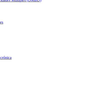
acidades Múltiples (DMBD)
es
 crónica