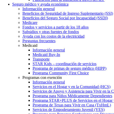
Seguro médico y ayuda económica
Información general
Beneficios de Seguridad de Ingreso Suplementario (SSI)
Beneficios del Seguro Social por Incapacidad (SSDI)
Medicare
Fondos y servicios a partir de los 18 años
Subsidios y otras fuentes de fondos
Ayuda con los costos de la electricidad
Preguntas frecuentes
Medicaid
Información general
Medicaid Buy-In
Transporte
STAR Kids – coordinación de servicios
Programa de primas de seguro médico (HIPP)
Programa Community First Choice
Programas con exención
Información general
Servicios en el Hogar y en la Comunidad (HCS)
Servicios de Apoyo y Asistencia para Vivir en l
Programa para Niños Médicamente Dependientes
Programa STAR+PLUS de Servicios en el Hogar
Programa de Texas para Vivir en Casa (TxHmL)
Servicios de Empoderamiento Juvenil (YES)