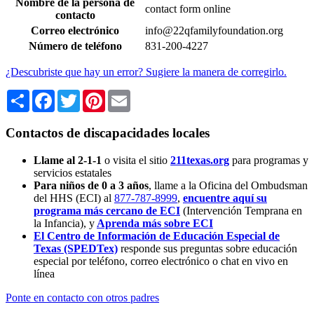
Nombre de la persona de
contact form online
contacto
Correo electrónico
info@22qfamilyfoundation.org
Número de teléfono
831-200-4227
¿Descubriste que hay un error? Sugiere la manera de corregirlo.
Share
Facebook
Twitter
Pinterest
Email
Contactos de discapacidades locales
Llame al 2-1-1
o visita el sitio
211texas.org
para programas y
servicios estatales
Para niños de 0 a 3 años
, llame a la Oficina del Ombudsman
del HHS (ECI) al
877-787-8999
,
encuentre aquí su
programa más cercano de ECI
(Intervención Temprana en
la Infancia),
y
Aprenda más sobre ECI
El Centro de Información de Educación Especial de
Texas (SPEDTex)
responde sus preguntas sobre educación
especial por teléfono, correo electrónico o chat en vivo en
línea
Ponte en contacto con otros padres