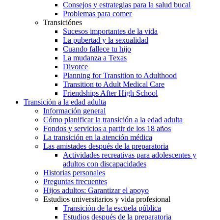
Consejos y estrategias para la salud bucal
Problemas para comer
Transiciónes
Sucesos importantes de la vida
La pubertad y la sexualidad
Cuando fallece tu hijo
La mudanza a Texas
Divorce
Planning for Transition to Adulthood
Transition to Adult Medical Care
Friendships After High School
Transición a la edad adulta
Información general
Cómo planificar la transición a la edad adulta
Fondos y servicios a partir de los 18 años
La transición en la atención médica
Las amistades después de la preparatoria
Actividades recreativas para adolescentes y
adultos con discapacidades
Historias personales
Preguntas frecuentes
Hijos adultos: Garantizar el apoyo
Estudios universitarios y vida profesional
Transición de la escuela pública
Estudios después de la preparatoria