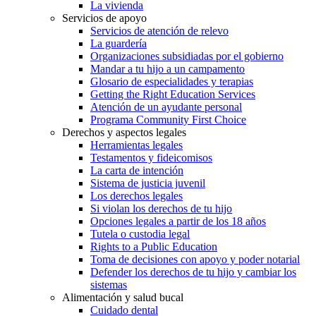
La vivienda
Servicios de apoyo
Servicios de atención de relevo
La guardería
Organizaciones subsidiadas por el gobierno
Mandar a tu hijo a un campamento
Glosario de especialidades y terapias
Getting the Right Education Services
Atención de un ayudante personal
Programa Community First Choice
Derechos y aspectos legales
Herramientas legales
Testamentos y fideicomisos
La carta de intención
Sistema de justicia juvenil
Los derechos legales
Si violan los derechos de tu hijo
Opciones legales a partir de los 18 años
Tutela o custodia legal
Rights to a Public Education
Toma de decisiones con apoyo y poder notarial
Defender los derechos de tu hijo y cambiar los
sistemas
Alimentación y salud bucal
Cuidado dental