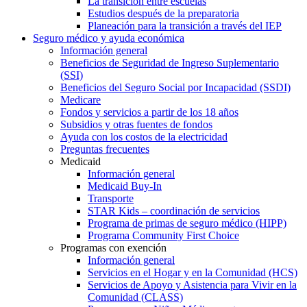
La transición entre escuelas
Estudios después de la preparatoria
Planeación para la transición a través del IEP
Seguro médico y ayuda económica
Información general
Beneficios de Seguridad de Ingreso Suplementario
(SSI)
Beneficios del Seguro Social por Incapacidad (SSDI)
Medicare
Fondos y servicios a partir de los 18 años
Subsidios y otras fuentes de fondos
Ayuda con los costos de la electricidad
Preguntas frecuentes
Medicaid
Información general
Medicaid Buy-In
Transporte
STAR Kids – coordinación de servicios
Programa de primas de seguro médico (HIPP)
Programa Community First Choice
Programas con exención
Información general
Servicios en el Hogar y en la Comunidad (HCS)
Servicios de Apoyo y Asistencia para Vivir en la
Comunidad (CLASS)