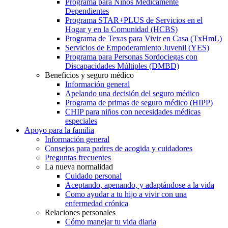
Programa para Niños Médicamente
Dependientes
Programa STAR+PLUS de Servicios en el
Hogar y en la Comunidad (HCBS)
Programa de Texas para Vivir en Casa (TxHmL)
Servicios de Empoderamiento Juvenil (YES)
Programa para Personas Sordociegas con
Discapacidades Múltiples (DMBD)
Beneficios y seguro médico
Información general
Apelando una decisión del seguro médico
Programa de primas de seguro médico (HIPP)
CHIP para niños con necesidades médicas
especiales
Apoyo para la familia
Información general
Consejos para padres de acogida y cuidadores
Preguntas frecuentes
La nueva normalidad
Cuidado personal
Aceptando, apenando, y adaptándose a la vida
Como ayudar a tu hijo a vivir con una
enfermedad crónica
Relaciones personales
Cómo manejar tu vida diaria