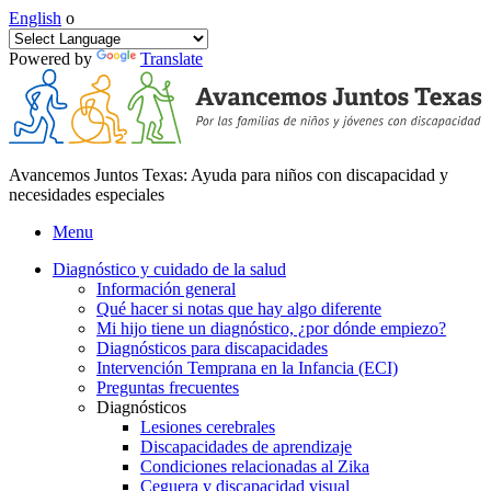
English
o
Powered by
Translate
Avancemos Juntos Texas: Ayuda para niños con discapacidad y
necesidades especiales
Menu
Diagnóstico y cuidado de la salud
Información general
Qué hacer si notas que hay algo diferente
Mi hijo tiene un diagnóstico, ¿por dónde empiezo?
Diagnósticos para discapacidades
Intervención Temprana en la Infancia (ECI)
Preguntas frecuentes
Diagnósticos
Lesiones cerebrales
Discapacidades de aprendizaje
Condiciones relacionadas al Zika
Ceguera y discapacidad visual