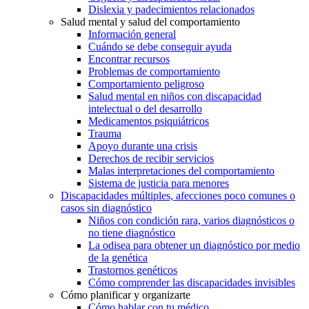
Dislexia y padecimientos relacionados
Salud mental y salud del comportamiento
Información general
Cuándo se debe conseguir ayuda
Encontrar recursos
Problemas de comportamiento
Comportamiento peligroso
Salud mental en niños con discapacidad
intelectual o del desarrollo
Medicamentos psiquiátricos
Trauma
Apoyo durante una crisis
Derechos de recibir servicios
Malas interpretaciones del comportamiento
Sistema de justicia para menores
Discapacidades múltiples, afecciones poco comunes o
casos sin diagnóstico
Niños con condición rara, varios diagnósticos o
no tiene diagnóstico
La odisea para obtener un diagnóstico por medio
de la genética
Trastornos genéticos
Cómo comprender las discapacidades invisibles
Cómo planificar y organizarte
Cómo hablar con tu médico