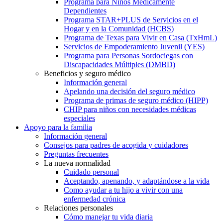
Programa para Niños Médicamente
Dependientes
Programa STAR+PLUS de Servicios en el
Hogar y en la Comunidad (HCBS)
Programa de Texas para Vivir en Casa (TxHmL)
Servicios de Empoderamiento Juvenil (YES)
Programa para Personas Sordociegas con
Discapacidades Múltiples (DMBD)
Beneficios y seguro médico
Información general
Apelando una decisión del seguro médico
Programa de primas de seguro médico (HIPP)
CHIP para niños con necesidades médicas
especiales
Apoyo para la familia
Información general
Consejos para padres de acogida y cuidadores
Preguntas frecuentes
La nueva normalidad
Cuidado personal
Aceptando, apenando, y adaptándose a la vida
Como ayudar a tu hijo a vivir con una
enfermedad crónica
Relaciones personales
Cómo manejar tu vida diaria