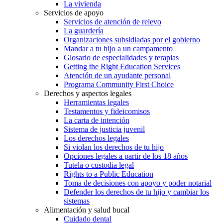
La vivienda
Servicios de apoyo
Servicios de atención de relevo
La guardería
Organizaciones subsidiadas por el gobierno
Mandar a tu hijo a un campamento
Glosario de especialidades y terapias
Getting the Right Education Services
Atención de un ayudante personal
Programa Community First Choice
Derechos y aspectos legales
Herramientas legales
Testamentos y fideicomisos
La carta de intención
Sistema de justicia juvenil
Los derechos legales
Si violan los derechos de tu hijo
Opciones legales a partir de los 18 años
Tutela o custodia legal
Rights to a Public Education
Toma de decisiones con apoyo y poder notarial
Defender los derechos de tu hijo y cambiar los
sistemas
Alimentación y salud bucal
Cuidado dental