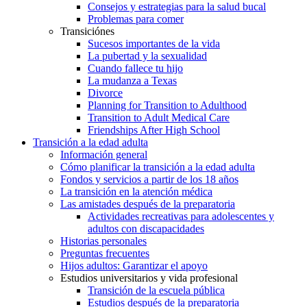
Consejos y estrategias para la salud bucal
Problemas para comer
Transiciónes
Sucesos importantes de la vida
La pubertad y la sexualidad
Cuando fallece tu hijo
La mudanza a Texas
Divorce
Planning for Transition to Adulthood
Transition to Adult Medical Care
Friendships After High School
Transición a la edad adulta
Información general
Cómo planificar la transición a la edad adulta
Fondos y servicios a partir de los 18 años
La transición en la atención médica
Las amistades después de la preparatoria
Actividades recreativas para adolescentes y
adultos con discapacidades
Historias personales
Preguntas frecuentes
Hijos adultos: Garantizar el apoyo
Estudios universitarios y vida profesional
Transición de la escuela pública
Estudios después de la preparatoria