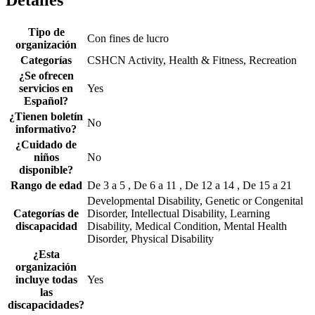
Detalles
Tipo de
Con fines de lucro
organización
Categorías
CSHCN Activity, Health & Fitness, Recreation
¿Se ofrecen
servicios en
Yes
Español?
¿Tienen boletín
No
informativo?
¿Cuidado de
niños
No
disponible?
Rango de edad
De 3 a 5 , De 6 a 11 , De 12 a 14 , De 15 a 21
Developmental Disability, Genetic or Congenital
Categorías de
Disorder, Intellectual Disability, Learning
discapacidad
Disability, Medical Condition, Mental Health
Disorder, Physical Disability
¿Esta
organización
incluye todas
Yes
las
discapacidades?