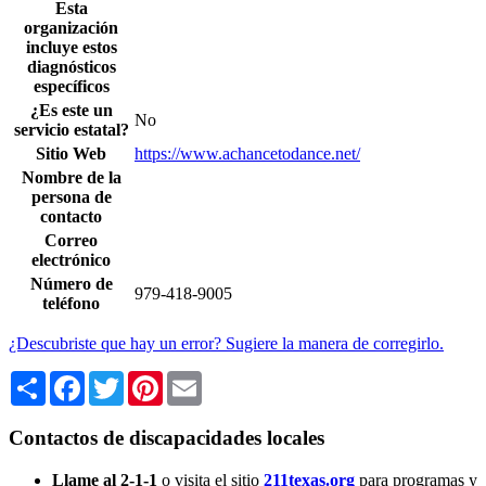
Esta
organización
incluye estos
diagnósticos
específicos
¿Es este un
No
servicio estatal?
Sitio Web
https://www.achancetodance.net/
Nombre de la
persona de
contacto
Correo
electrónico
Número de
979-418-9005
teléfono
¿Descubriste que hay un error? Sugiere la manera de corregirlo.
Share
Facebook
Twitter
Pinterest
Email
Contactos de discapacidades locales
Llame al 2-1-1
o visita el sitio
211texas.org
para programas y