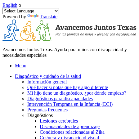
English
o
Powered by
Translate
Avancemos Juntos Texas: Ayuda para niños con discapacidad y
necesidades especiales
Menu
Diagnóstico y cuidado de la salud
Información general
Qué hacer si notas que hay algo diferente
Mi hijo tiene un diagnóstico, ¿por dónde empiezo?
Diagnósticos para discapacidades
Intervención Temprana en la Infancia (ECI)
Preguntas frecuentes
Diagnósticos
Lesiones cerebrales
Discapacidades de aprendizaje
Condiciones relacionadas al Zika
Ceguera y discapacidad visual