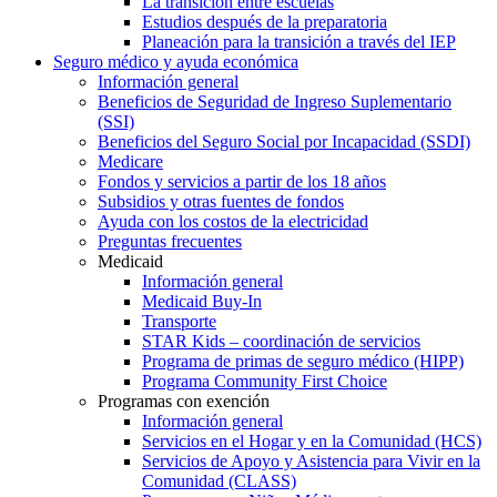
La transición entre escuelas
Estudios después de la preparatoria
Planeación para la transición a través del IEP
Seguro médico y ayuda económica
Información general
Beneficios de Seguridad de Ingreso Suplementario
(SSI)
Beneficios del Seguro Social por Incapacidad (SSDI)
Medicare
Fondos y servicios a partir de los 18 años
Subsidios y otras fuentes de fondos
Ayuda con los costos de la electricidad
Preguntas frecuentes
Medicaid
Información general
Medicaid Buy-In
Transporte
STAR Kids – coordinación de servicios
Programa de primas de seguro médico (HIPP)
Programa Community First Choice
Programas con exención
Información general
Servicios en el Hogar y en la Comunidad (HCS)
Servicios de Apoyo y Asistencia para Vivir en la
Comunidad (CLASS)