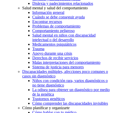
Dislexia y padecimientos relacionados
Salud mental y salud del comportamiento
Información general
Cuándo se debe conseguir ayuda
Encontrar recursos
Problemas de comportamiento
Comportamiento peligroso
Salud mental en niños con discapacidad
intelectual o del desarrollo
Medicamentos psiquiátricos
Trauma
Apoyo durante una crisis
Derechos de recibir servicios
Malas interpretaciones del comportamiento
Sistema de justicia para menores
Discapacidades múltiples, afecciones poco comunes o
casos sin diagnóstico
Niños con condición rara, varios diagnósticos o
no tiene diagnóstico
La odisea para obtener un diagnóstico por medio
de la genética
Trastornos genéticos
Cómo comprender las discapacidades invisibles
Cómo planificar y organizarte
Cómo hablar con tu médico