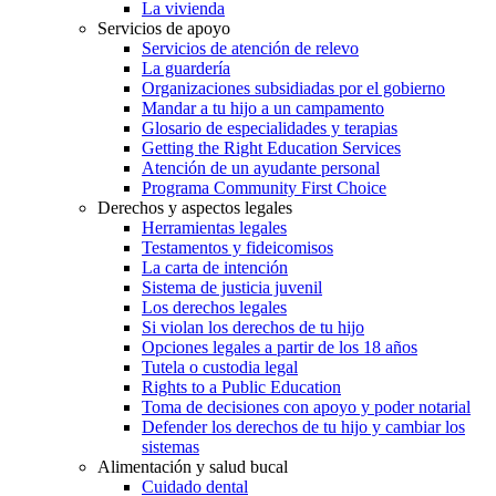
La vivienda
Servicios de apoyo
Servicios de atención de relevo
La guardería
Organizaciones subsidiadas por el gobierno
Mandar a tu hijo a un campamento
Glosario de especialidades y terapias
Getting the Right Education Services
Atención de un ayudante personal
Programa Community First Choice
Derechos y aspectos legales
Herramientas legales
Testamentos y fideicomisos
La carta de intención
Sistema de justicia juvenil
Los derechos legales
Si violan los derechos de tu hijo
Opciones legales a partir de los 18 años
Tutela o custodia legal
Rights to a Public Education
Toma de decisiones con apoyo y poder notarial
Defender los derechos de tu hijo y cambiar los
sistemas
Alimentación y salud bucal
Cuidado dental