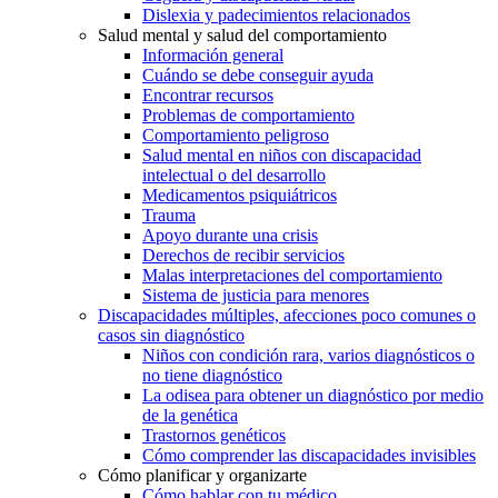
Dislexia y padecimientos relacionados
Salud mental y salud del comportamiento
Información general
Cuándo se debe conseguir ayuda
Encontrar recursos
Problemas de comportamiento
Comportamiento peligroso
Salud mental en niños con discapacidad
intelectual o del desarrollo
Medicamentos psiquiátricos
Trauma
Apoyo durante una crisis
Derechos de recibir servicios
Malas interpretaciones del comportamiento
Sistema de justicia para menores
Discapacidades múltiples, afecciones poco comunes o
casos sin diagnóstico
Niños con condición rara, varios diagnósticos o
no tiene diagnóstico
La odisea para obtener un diagnóstico por medio
de la genética
Trastornos genéticos
Cómo comprender las discapacidades invisibles
Cómo planificar y organizarte
Cómo hablar con tu médico