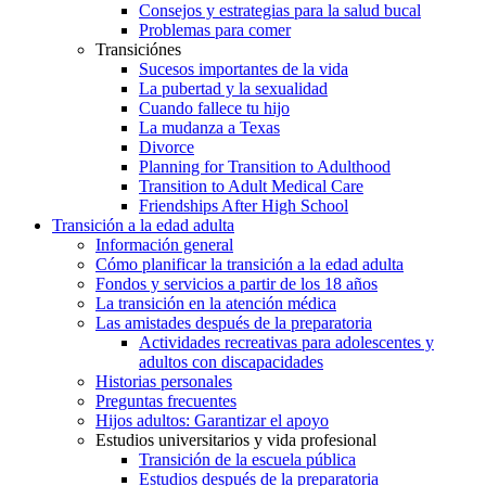
Consejos y estrategias para la salud bucal
Problemas para comer
Transiciónes
Sucesos importantes de la vida
La pubertad y la sexualidad
Cuando fallece tu hijo
La mudanza a Texas
Divorce
Planning for Transition to Adulthood
Transition to Adult Medical Care
Friendships After High School
Transición a la edad adulta
Información general
Cómo planificar la transición a la edad adulta
Fondos y servicios a partir de los 18 años
La transición en la atención médica
Las amistades después de la preparatoria
Actividades recreativas para adolescentes y
adultos con discapacidades
Historias personales
Preguntas frecuentes
Hijos adultos: Garantizar el apoyo
Estudios universitarios y vida profesional
Transición de la escuela pública
Estudios después de la preparatoria