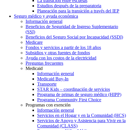
La transición entre escuelas
Estudios después de la preparatoria
Planeación para la transición a través del IEP
Seguro médico y ayuda económica
Información general
Beneficios de Seguridad de Ingreso Suplementario
(SSI)
Beneficios del Seguro Social por Incapacidad (SSDI)
Medicare
Fondos y servicios a partir de los 18 años
Subsidios y otras fuentes de fondos
Ayuda con los costos de la electricidad
Preguntas frecuentes
Medicaid
Información general
Medicaid Buy-In
Transporte
STAR Kids – coordinación de servicios
Programa de primas de seguro médico (HIPP)
Programa Community First Choice
Programas con exención
Información general
Servicios en el Hogar y en la Comunidad (HCS)
Servicios de Apoyo y Asistencia para Vivir en la
Comunidad (CLASS)