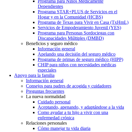
Programa para Niños Médicamente
Dependientes
Programa STAR+PLUS de Servicios en el
Hogar y en la Comunidad (HCBS)
Programa de Texas para Vivir en Casa (TxHmL)
Servicios de Empoderamiento Juvenil (YES)
Programa para Personas Sordociegas con
Discapacidades Múltiples (DMBD)
Beneficios y seguro médico
Información general
Apelando una decisión del seguro médico
Programa de primas de seguro médico (HIPP)
CHIP para niños con necesidades médicas
especiales
Apoyo para la familia
Información general
Consejos para padres de acogida y cuidadores
Preguntas frecuentes
La nueva normalidad
Cuidado personal
Aceptando, apenando, y adaptándose a la vida
Como ayudar a tu hijo a vivir con una
enfermedad crónica
Relaciones personales
Cómo manejar tu vida diaria