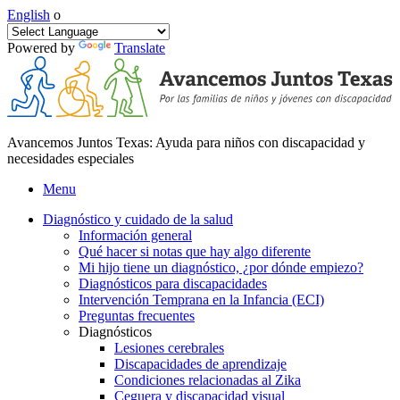
English
o
Powered by
Translate
Avancemos Juntos Texas: Ayuda para niños con discapacidad y
necesidades especiales
Menu
Diagnóstico y cuidado de la salud
Información general
Qué hacer si notas que hay algo diferente
Mi hijo tiene un diagnóstico, ¿por dónde empiezo?
Diagnósticos para discapacidades
Intervención Temprana en la Infancia (ECI)
Preguntas frecuentes
Diagnósticos
Lesiones cerebrales
Discapacidades de aprendizaje
Condiciones relacionadas al Zika
Ceguera y discapacidad visual