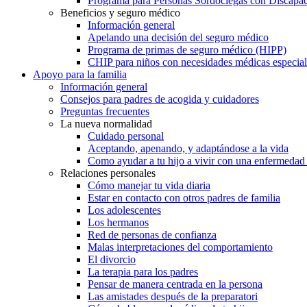
Programa para Personas Sordociegas con Discap
Beneficios y seguro médico
Información general
Apelando una decisión del seguro médico
Programa de primas de seguro médico (HIPP)
CHIP para niños con necesidades médicas especial
Apoyo para la familia
Información general
Consejos para padres de acogida y cuidadores
Preguntas frecuentes
La nueva normalidad
Cuidado personal
Aceptando, apenando, y adaptándose a la vida
Como ayudar a tu hijo a vivir con una enfermedad
Relaciones personales
Cómo manejar tu vida diaria
Estar en contacto con otros padres de familia
Los adolescentes
Los hermanos
Red de personas de confianza
Malas interpretaciones del comportamiento
El divorcio
La terapia para los padres
Pensar de manera centrada en la persona
Las amistades después de la preparatori