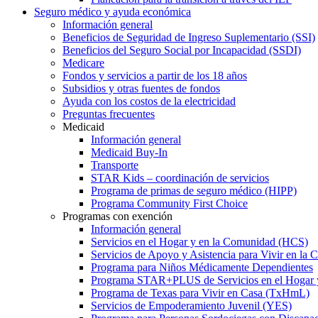
Seguro médico y ayuda económica
Información general
Beneficios de Seguridad de Ingreso Suplementario (SSI)
Beneficios del Seguro Social por Incapacidad (SSDI)
Medicare
Fondos y servicios a partir de los 18 años
Subsidios y otras fuentes de fondos
Ayuda con los costos de la electricidad
Preguntas frecuentes
Medicaid
Información general
Medicaid Buy-In
Transporte
STAR Kids – coordinación de servicios
Programa de primas de seguro médico (HIPP)
Programa Community First Choice
Programas con exención
Información general
Servicios en el Hogar y en la Comunidad (HCS)
Servicios de Apoyo y Asistencia para Vivir en l
Programa para Niños Médicamente Dependientes
Programa STAR+PLUS de Servicios en el Hogar
Programa de Texas para Vivir en Casa (TxHmL)
Servicios de Empoderamiento Juvenil (YES)