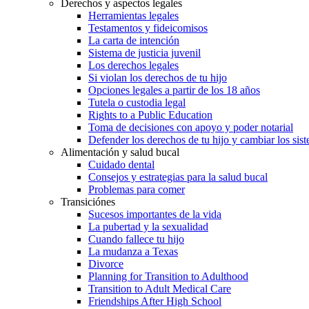
Derechos y aspectos legales
Herramientas legales
Testamentos y fideicomisos
La carta de intención
Sistema de justicia juvenil
Los derechos legales
Si violan los derechos de tu hijo
Opciones legales a partir de los 18 años
Tutela o custodia legal
Rights to a Public Education
Toma de decisiones con apoyo y poder notarial
Defender los derechos de tu hijo y cambiar los sis
Alimentación y salud bucal
Cuidado dental
Consejos y estrategias para la salud bucal
Problemas para comer
Transiciónes
Sucesos importantes de la vida
La pubertad y la sexualidad
Cuando fallece tu hijo
La mudanza a Texas
Divorce
Planning for Transition to Adulthood
Transition to Adult Medical Care
Friendships After High School