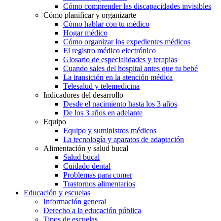
Cómo comprender las discapacidades invisibles
Cómo planificar y organizarte
Cómo hablar con tu médico
Hogar médico
Cómo organizar los expedientes médicos
El registro médico electrónico
Glosario de especialidades y terapias
Cuando sales del hospital antes que tu bebé
La transición en la atención médica
Telesalud y telemedicina
Indicadores del desarrollo
Desde el nacimiento hasta los 3 años
De los 3 años en adelante
Equipo
Equipo y suministros médicos
La tecnología y aparatos de adaptación
Alimentación y salud bucal
Salud bucal
Cuidado dental
Problemas para comer
Trastornos alimentarios
Educación y escuelas
Información general
Derecho a la educación pública
Tipos de escuelas