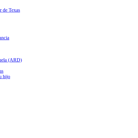
ar de Texas
ancia
cuela (ARD)
as
u hijo