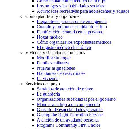
Cómo hablar con el médico de tu hijo
Los amigos y las habilidades sociales
Actividades recreativas para adolescentes y adulto
Cómo planificar y organizarte
Preparativos para casos de emergencia
Cuando ya no puedas cuidar de tu hijo
Planificación centrada en la persona
Hogar médico
Cómo organizar los expedientes médicos
El registro médico electrónico
Vivienda y situaciones familiares
Modificar tu hogar
Familias militares
Nuevas asignaciones
Habitantes de áreas rurales
La vivienda
Servicios de apoyo
Servicios de atención de relevo
La guardería
Organizaciones subsidiadas por el gobierno
Mandar a tu hijo a un campamento
Glosario de especialidades y terapias
Getting the Right Education Services
Atención de un ayudante personal
Programa Community First Choice