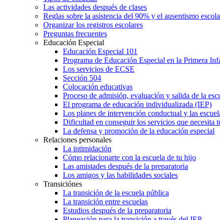
Las actividades después de clases
Reglas sobre la asistencia del 90% y el ausentismo escol
Organizar los registros escolares
Preguntas frecuentes
Educación Especial
Educación Especial 101
Programa de Educación Especial en la Primera Inf
Los servicios de ECSE
Sección 504
Colocación educativas
Proceso de admisión, evaluación y salida de la es
El programa de educación individualizada (IEP)
Los planes de intervención conductual y las escuel
Dificultad en conseguir los servicios que necesita t
La defensa y promoción de la educación especial
Relaciones personales
La intimidación
Cómo relacionarte con la escuela de tu hijo
Las amistades después de la preparatoria
Los amigos y las habilidades sociales
Transiciónes
La transición de la escuela pública
La transición entre escuelas
Estudios después de la preparatoria
Planeación para la transición a través del IEP