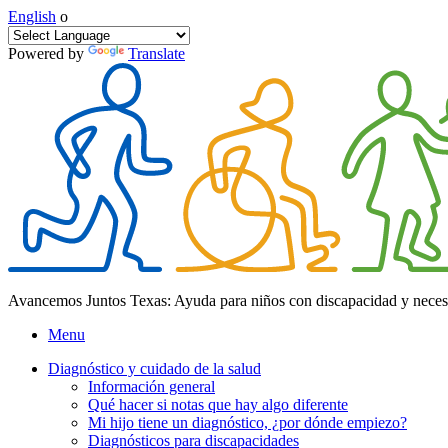
English
o
Powered by
Translate
Avancemos Juntos Texas: Ayuda para niños con discapacidad y neces
Menu
Diagnóstico y cuidado de la salud
Información general
Qué hacer si notas que hay algo diferente
Mi hijo tiene un diagnóstico, ¿por dónde empiezo?
Diagnósticos para discapacidades