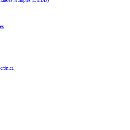
acidades Múltiples (DMBD)
es
 crónica