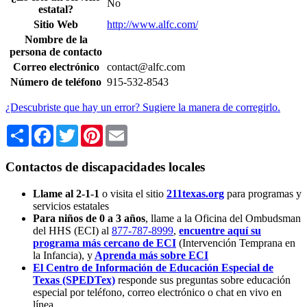
No
estatal?
Sitio Web
http://www.alfc.com/
Nombre de la
persona de contacto
Correo electrónico
contact@alfc.com
Número de teléfono
915-532-8543
¿Descubriste que hay un error? Sugiere la manera de corregirlo.
Share
Facebook
Twitter
Pinterest
Email
Contactos de discapacidades locales
Llame al 2-1-1
o visita el sitio
211texas.org
para programas y
servicios estatales
Para niños de 0 a 3 años
, llame a la Oficina del Ombudsman
del HHS (ECI) al
877-787-8999
,
encuentre aquí su
programa más cercano de ECI
(Intervención Temprana en
la Infancia),
y
Aprenda más sobre ECI
El Centro de Información de Educación Especial de
Texas (SPEDTex)
responde sus preguntas sobre educación
especial por teléfono, correo electrónico o chat en vivo en
línea