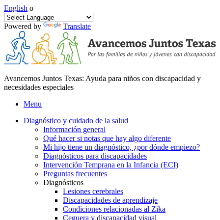
English
o
Powered by
Translate
Avancemos Juntos Texas: Ayuda para niños con discapacidad y
necesidades especiales
Menu
Diagnóstico y cuidado de la salud
Información general
Qué hacer si notas que hay algo diferente
Mi hijo tiene un diagnóstico, ¿por dónde empiezo?
Diagnósticos para discapacidades
Intervención Temprana en la Infancia (ECI)
Preguntas frecuentes
Diagnósticos
Lesiones cerebrales
Discapacidades de aprendizaje
Condiciones relacionadas al Zika
Ceguera y discapacidad visual