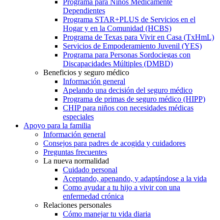
Programa para Niños Médicamente
Dependientes
Programa STAR+PLUS de Servicios en el
Hogar y en la Comunidad (HCBS)
Programa de Texas para Vivir en Casa (TxHmL)
Servicios de Empoderamiento Juvenil (YES)
Programa para Personas Sordociegas con
Discapacidades Múltiples (DMBD)
Beneficios y seguro médico
Información general
Apelando una decisión del seguro médico
Programa de primas de seguro médico (HIPP)
CHIP para niños con necesidades médicas
especiales
Apoyo para la familia
Información general
Consejos para padres de acogida y cuidadores
Preguntas frecuentes
La nueva normalidad
Cuidado personal
Aceptando, apenando, y adaptándose a la vida
Como ayudar a tu hijo a vivir con una
enfermedad crónica
Relaciones personales
Cómo manejar tu vida diaria