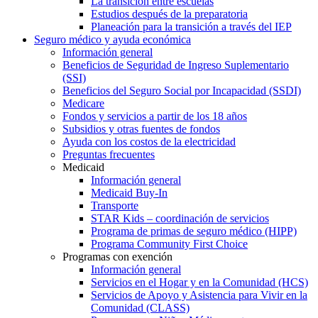
La transición entre escuelas
Estudios después de la preparatoria
Planeación para la transición a través del IEP
Seguro médico y ayuda económica
Información general
Beneficios de Seguridad de Ingreso Suplementario
(SSI)
Beneficios del Seguro Social por Incapacidad (SSDI)
Medicare
Fondos y servicios a partir de los 18 años
Subsidios y otras fuentes de fondos
Ayuda con los costos de la electricidad
Preguntas frecuentes
Medicaid
Información general
Medicaid Buy-In
Transporte
STAR Kids – coordinación de servicios
Programa de primas de seguro médico (HIPP)
Programa Community First Choice
Programas con exención
Información general
Servicios en el Hogar y en la Comunidad (HCS)
Servicios de Apoyo y Asistencia para Vivir en la
Comunidad (CLASS)