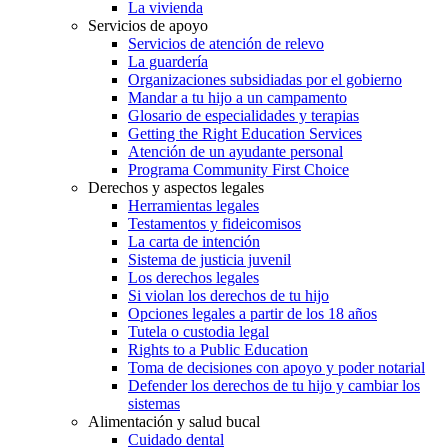
La vivienda
Servicios de apoyo
Servicios de atención de relevo
La guardería
Organizaciones subsidiadas por el gobierno
Mandar a tu hijo a un campamento
Glosario de especialidades y terapias
Getting the Right Education Services
Atención de un ayudante personal
Programa Community First Choice
Derechos y aspectos legales
Herramientas legales
Testamentos y fideicomisos
La carta de intención
Sistema de justicia juvenil
Los derechos legales
Si violan los derechos de tu hijo
Opciones legales a partir de los 18 años
Tutela o custodia legal
Rights to a Public Education
Toma de decisiones con apoyo y poder notarial
Defender los derechos de tu hijo y cambiar los
sistemas
Alimentación y salud bucal
Cuidado dental