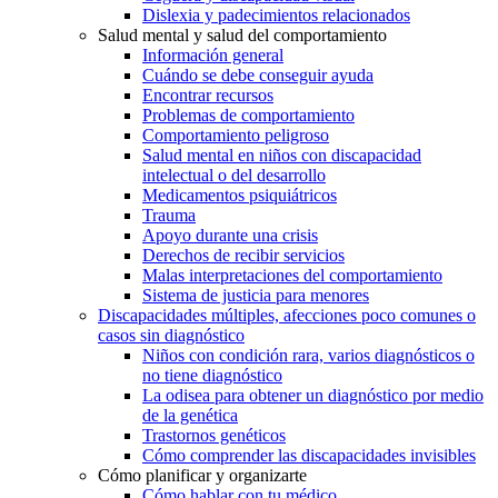
Dislexia y padecimientos relacionados
Salud mental y salud del comportamiento
Información general
Cuándo se debe conseguir ayuda
Encontrar recursos
Problemas de comportamiento
Comportamiento peligroso
Salud mental en niños con discapacidad
intelectual o del desarrollo
Medicamentos psiquiátricos
Trauma
Apoyo durante una crisis
Derechos de recibir servicios
Malas interpretaciones del comportamiento
Sistema de justicia para menores
Discapacidades múltiples, afecciones poco comunes o
casos sin diagnóstico
Niños con condición rara, varios diagnósticos o
no tiene diagnóstico
La odisea para obtener un diagnóstico por medio
de la genética
Trastornos genéticos
Cómo comprender las discapacidades invisibles
Cómo planificar y organizarte
Cómo hablar con tu médico