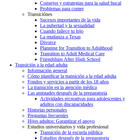
Consejos y estrategias para la salud bucal
Problemas para comer
Transiciónes
Sucesos importantes de la vida
La pubertad y la sexualidad
Cuando fallece tu hijo
La mudanza a Texas
Divorce
Planning for Transition to Adulthood
Transition to Adult Medical Care
Friendships After High School
Transición a la edad adulta
Información general
Cómo planificar la transición a la edad adulta
Fondos y servicios a partir de los 18 años
La transición en la atención médica
Las amistades después de la preparatoria
Actividades recreativas para adolescentes y
adultos con discapacidades
Historias personales
Preguntas frecuentes
Hijos adultos: Garantizar el apoyo
Estudios universitarios y vida profesional
Transición de la escuela pública
Estudios después de la preparatoria