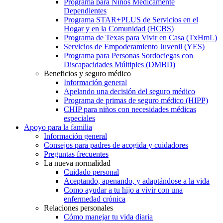
Programa para Niños Médicamente
Dependientes
Programa STAR+PLUS de Servicios en el
Hogar y en la Comunidad (HCBS)
Programa de Texas para Vivir en Casa (TxHmL)
Servicios de Empoderamiento Juvenil (YES)
Programa para Personas Sordociegas con
Discapacidades Múltiples (DMBD)
Beneficios y seguro médico
Información general
Apelando una decisión del seguro médico
Programa de primas de seguro médico (HIPP)
CHIP para niños con necesidades médicas
especiales
Apoyo para la familia
Información general
Consejos para padres de acogida y cuidadores
Preguntas frecuentes
La nueva normalidad
Cuidado personal
Aceptando, apenando, y adaptándose a la vida
Como ayudar a tu hijo a vivir con una
enfermedad crónica
Relaciones personales
Cómo manejar tu vida diaria