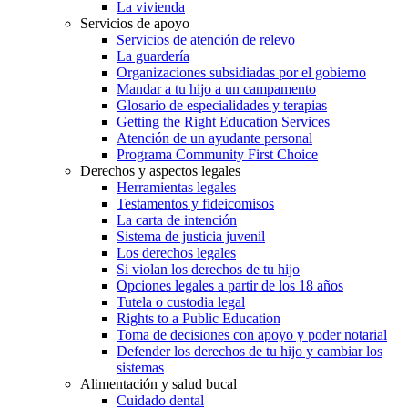
La vivienda
Servicios de apoyo
Servicios de atención de relevo
La guardería
Organizaciones subsidiadas por el gobierno
Mandar a tu hijo a un campamento
Glosario de especialidades y terapias
Getting the Right Education Services
Atención de un ayudante personal
Programa Community First Choice
Derechos y aspectos legales
Herramientas legales
Testamentos y fideicomisos
La carta de intención
Sistema de justicia juvenil
Los derechos legales
Si violan los derechos de tu hijo
Opciones legales a partir de los 18 años
Tutela o custodia legal
Rights to a Public Education
Toma de decisiones con apoyo y poder notarial
Defender los derechos de tu hijo y cambiar los
sistemas
Alimentación y salud bucal
Cuidado dental