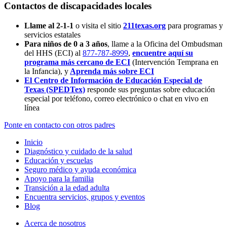
Contactos de discapacidades locales
Llame al 2-1-1
o visita el sitio
211texas.org
para programas y
servicios estatales
Para niños de 0 a 3 años
, llame a la Oficina del Ombudsman
del HHS (ECI) al
877-787-8999
,
encuentre aquí su
programa más cercano de ECI
(Intervención Temprana en
la Infancia),
y
Aprenda más sobre ECI
El Centro de Información de Educación Especial de
Texas (SPEDTex)
responde sus preguntas sobre educación
especial por teléfono, correo electrónico o chat en vivo en
línea
Ponte en contacto con otros padres
Inicio
Diagnóstico y cuidado de la salud
Educación y escuelas
Seguro médico y ayuda económica
Apoyo para la familia
Transición a la edad adulta
Encuentra servicios, grupos y eventos
Blog
Acerca de nosotros