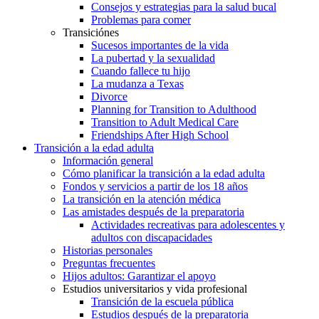
Consejos y estrategias para la salud bucal
Problemas para comer
Transiciónes
Sucesos importantes de la vida
La pubertad y la sexualidad
Cuando fallece tu hijo
La mudanza a Texas
Divorce
Planning for Transition to Adulthood
Transition to Adult Medical Care
Friendships After High School
Transición a la edad adulta
Información general
Cómo planificar la transición a la edad adulta
Fondos y servicios a partir de los 18 años
La transición en la atención médica
Las amistades después de la preparatoria
Actividades recreativas para adolescentes y
adultos con discapacidades
Historias personales
Preguntas frecuentes
Hijos adultos: Garantizar el apoyo
Estudios universitarios y vida profesional
Transición de la escuela pública
Estudios después de la preparatoria