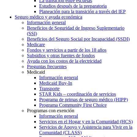
La transición entre escuelas
Estudios después de la preparatoria
Planeación para la transición a través del IEP
Seguro médico y ayuda económica
Información general
Beneficios de Seguridad de Ingreso Suplementario
(SSI)
Beneficios del Seguro Social por Incapacidad (SSDI)
Medicare
Fondos y servicios a partir de los 18 años
Subsidios y otras fuentes de fondos
Ayuda con los costos de la electricidad
Preguntas frecuentes
Medicaid
Información general
Medicaid Buy-In
Transporte
STAR Kids – coordinación de servicios
Programa de primas de seguro médico (HIPP)
Programa Community First Choice
Programas con exención
Información general
Servicios en el Hogar y en la Comunidad (HCS)
Servicios de Apoyo y Asistencia para Vivir en la
Comunidad (CLASS)