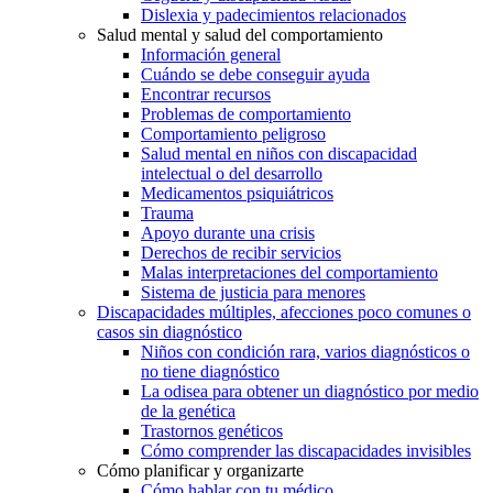
Dislexia y padecimientos relacionados
Salud mental y salud del comportamiento
Información general
Cuándo se debe conseguir ayuda
Encontrar recursos
Problemas de comportamiento
Comportamiento peligroso
Salud mental en niños con discapacidad
intelectual o del desarrollo
Medicamentos psiquiátricos
Trauma
Apoyo durante una crisis
Derechos de recibir servicios
Malas interpretaciones del comportamiento
Sistema de justicia para menores
Discapacidades múltiples, afecciones poco comunes o
casos sin diagnóstico
Niños con condición rara, varios diagnósticos o
no tiene diagnóstico
La odisea para obtener un diagnóstico por medio
de la genética
Trastornos genéticos
Cómo comprender las discapacidades invisibles
Cómo planificar y organizarte
Cómo hablar con tu médico