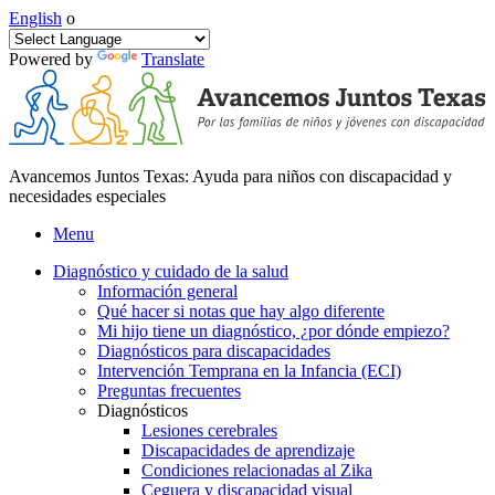
English
o
Powered by
Translate
Avancemos Juntos Texas: Ayuda para niños con discapacidad y
necesidades especiales
Menu
Diagnóstico y cuidado de la salud
Información general
Qué hacer si notas que hay algo diferente
Mi hijo tiene un diagnóstico, ¿por dónde empiezo?
Diagnósticos para discapacidades
Intervención Temprana en la Infancia (ECI)
Preguntas frecuentes
Diagnósticos
Lesiones cerebrales
Discapacidades de aprendizaje
Condiciones relacionadas al Zika
Ceguera y discapacidad visual