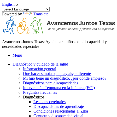
English
o
Powered by
Translate
Avancemos Juntos Texas: Ayuda para niños con discapacidad y
necesidades especiales
Menu
Diagnóstico y cuidado de la salud
Información general
Qué hacer si notas que hay algo diferente
Mi hijo tiene un diagnóstico, ¿por dónde empiezo?
Diagnósticos para discapacidades
Intervención Temprana en la Infancia (ECI)
Preguntas frecuentes
Diagnósticos
Lesiones cerebrales
Discapacidades de aprendizaje
Condiciones relacionadas al Zika
Ceguera y discapacidad visual