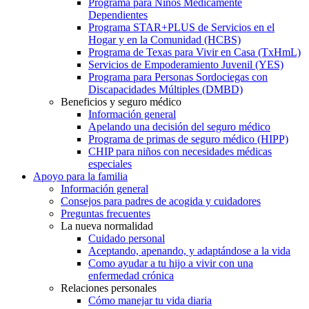
Programa para Niños Médicamente
Dependientes
Programa STAR+PLUS de Servicios en el
Hogar y en la Comunidad (HCBS)
Programa de Texas para Vivir en Casa (TxHmL)
Servicios de Empoderamiento Juvenil (YES)
Programa para Personas Sordociegas con
Discapacidades Múltiples (DMBD)
Beneficios y seguro médico
Información general
Apelando una decisión del seguro médico
Programa de primas de seguro médico (HIPP)
CHIP para niños con necesidades médicas
especiales
Apoyo para la familia
Información general
Consejos para padres de acogida y cuidadores
Preguntas frecuentes
La nueva normalidad
Cuidado personal
Aceptando, apenando, y adaptándose a la vida
Como ayudar a tu hijo a vivir con una
enfermedad crónica
Relaciones personales
Cómo manejar tu vida diaria