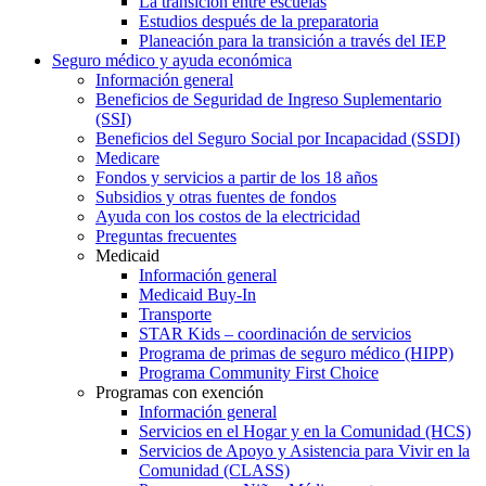
La transición entre escuelas
Estudios después de la preparatoria
Planeación para la transición a través del IEP
Seguro médico y ayuda económica
Información general
Beneficios de Seguridad de Ingreso Suplementario
(SSI)
Beneficios del Seguro Social por Incapacidad (SSDI)
Medicare
Fondos y servicios a partir de los 18 años
Subsidios y otras fuentes de fondos
Ayuda con los costos de la electricidad
Preguntas frecuentes
Medicaid
Información general
Medicaid Buy-In
Transporte
STAR Kids – coordinación de servicios
Programa de primas de seguro médico (HIPP)
Programa Community First Choice
Programas con exención
Información general
Servicios en el Hogar y en la Comunidad (HCS)
Servicios de Apoyo y Asistencia para Vivir en la
Comunidad (CLASS)