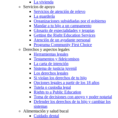
La vivienda
Servicios de apoyo
Servicios de atención de relevo
La guardería
Organizaciones subsidiadas por el gobierno
Mandar a tu hijo a un campamento
Glosario de especialidades y terapias
Getting the Right Education Services
Atención de un ayudante personal
Programa Community First Choice
Derechos y aspectos legales
Herramientas legales
Testamentos y fideicomisos
La carta de intención
Sistema de justicia juvenil
Los derechos legales
Si violan los derechos de tu hijo
Opciones legales a partir de los 18 años
Tutela o custodia legal
Rights to a Public Education
Toma de decisiones con apoyo y poder notarial
Defender los derechos de tu hijo y cambiar los
sistemas
Alimentación y salud bucal
Cuidado dental