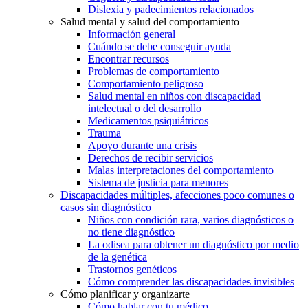
Dislexia y padecimientos relacionados
Salud mental y salud del comportamiento
Información general
Cuándo se debe conseguir ayuda
Encontrar recursos
Problemas de comportamiento
Comportamiento peligroso
Salud mental en niños con discapacidad
intelectual o del desarrollo
Medicamentos psiquiátricos
Trauma
Apoyo durante una crisis
Derechos de recibir servicios
Malas interpretaciones del comportamiento
Sistema de justicia para menores
Discapacidades múltiples, afecciones poco comunes o
casos sin diagnóstico
Niños con condición rara, varios diagnósticos o
no tiene diagnóstico
La odisea para obtener un diagnóstico por medio
de la genética
Trastornos genéticos
Cómo comprender las discapacidades invisibles
Cómo planificar y organizarte
Cómo hablar con tu médico