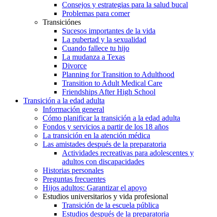
Consejos y estrategias para la salud bucal
Problemas para comer
Transiciónes
Sucesos importantes de la vida
La pubertad y la sexualidad
Cuando fallece tu hijo
La mudanza a Texas
Divorce
Planning for Transition to Adulthood
Transition to Adult Medical Care
Friendships After High School
Transición a la edad adulta
Información general
Cómo planificar la transición a la edad adulta
Fondos y servicios a partir de los 18 años
La transición en la atención médica
Las amistades después de la preparatoria
Actividades recreativas para adolescentes y
adultos con discapacidades
Historias personales
Preguntas frecuentes
Hijos adultos: Garantizar el apoyo
Estudios universitarios y vida profesional
Transición de la escuela pública
Estudios después de la preparatoria