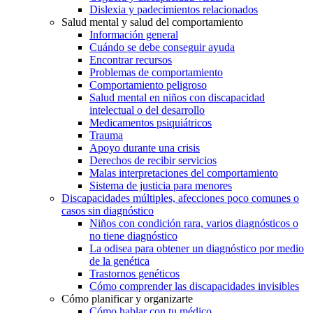
Dislexia y padecimientos relacionados
Salud mental y salud del comportamiento
Información general
Cuándo se debe conseguir ayuda
Encontrar recursos
Problemas de comportamiento
Comportamiento peligroso
Salud mental en niños con discapacidad
intelectual o del desarrollo
Medicamentos psiquiátricos
Trauma
Apoyo durante una crisis
Derechos de recibir servicios
Malas interpretaciones del comportamiento
Sistema de justicia para menores
Discapacidades múltiples, afecciones poco comunes o
casos sin diagnóstico
Niños con condición rara, varios diagnósticos o
no tiene diagnóstico
La odisea para obtener un diagnóstico por medio
de la genética
Trastornos genéticos
Cómo comprender las discapacidades invisibles
Cómo planificar y organizarte
Cómo hablar con tu médico