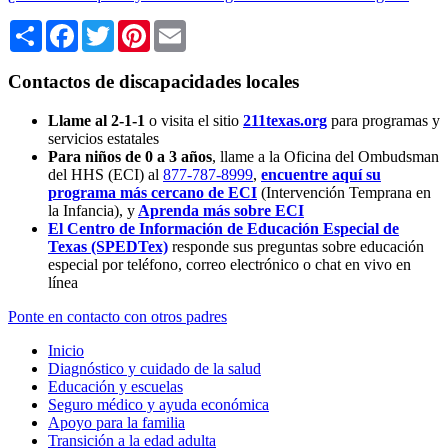
Share
Facebook
Twitter
Pinterest
Email
Contactos de discapacidades locales
Llame al 2-1-1
o visita el sitio
211texas.org
para programas y
servicios estatales
Para niños de 0 a 3 años
, llame a la Oficina del Ombudsman
del HHS (ECI) al
877-787-8999
,
encuentre aquí su
programa más cercano de ECI
(Intervención Temprana en
la Infancia),
y
Aprenda más sobre ECI
El Centro de Información de Educación Especial de
Texas (SPEDTex)
responde sus preguntas sobre educación
especial por teléfono, correo electrónico o chat en vivo en
línea
Ponte en contacto con otros padres
Inicio
Diagnóstico y cuidado de la salud
Educación y escuelas
Seguro médico y ayuda económica
Apoyo para la familia
Transición a la edad adulta