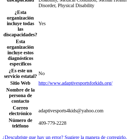
Disorder, Physical Disability
¿Esta
organización
incluye todas
Yes
las
discapacidades?
Esta
organización
incluye estos
diagnósticos
específicos
¿Es este un
No
servicio estatal?
Sitio Web
http://www.adaptivesportsforkids.org/
Nombre de la
persona de
contacto
Correo
adaptivesports4kids@yahoo.com
electrónico
Número de
409-779-2228
teléfono
¿Descubriste que hay un error? Sugiere la manera de corregirlo.