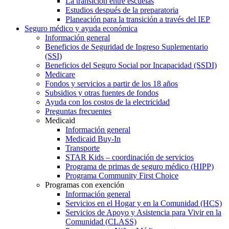
La transición entre escuelas
Estudios después de la preparatoria
Planeación para la transición a través del IEP
Seguro médico y ayuda económica
Información general
Beneficios de Seguridad de Ingreso Suplementario
(SSI)
Beneficios del Seguro Social por Incapacidad (SSDI)
Medicare
Fondos y servicios a partir de los 18 años
Subsidios y otras fuentes de fondos
Ayuda con los costos de la electricidad
Preguntas frecuentes
Medicaid
Información general
Medicaid Buy-In
Transporte
STAR Kids – coordinación de servicios
Programa de primas de seguro médico (HIPP)
Programa Community First Choice
Programas con exención
Información general
Servicios en el Hogar y en la Comunidad (HCS)
Servicios de Apoyo y Asistencia para Vivir en la
Comunidad (CLASS)