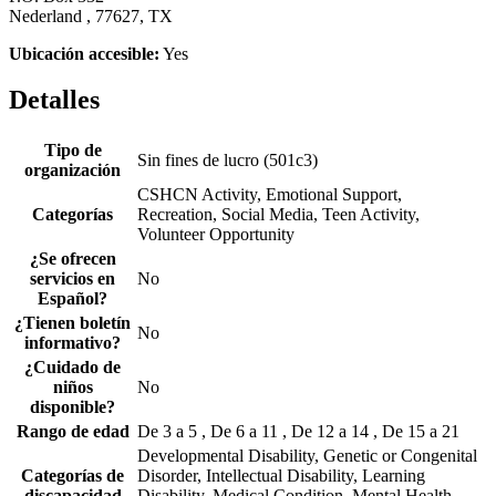
Nederland , 77627, TX
Ubicación accesible:
Yes
Detalles
Tipo de
Sin fines de lucro (501c3)
organización
CSHCN Activity, Emotional Support,
Categorías
Recreation, Social Media, Teen Activity,
Volunteer Opportunity
¿Se ofrecen
servicios en
No
Español?
¿Tienen boletín
No
informativo?
¿Cuidado de
niños
No
disponible?
Rango de edad
De 3 a 5 , De 6 a 11 , De 12 a 14 , De 15 a 21
Developmental Disability, Genetic or Congenital
Categorías de
Disorder, Intellectual Disability, Learning
discapacidad
Disability, Medical Condition, Mental Health