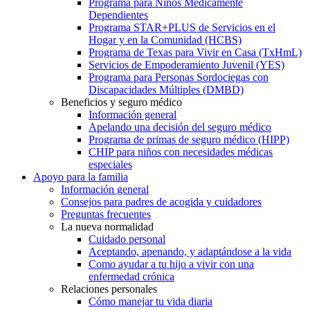
Programa para Niños Médicamente
Dependientes
Programa STAR+PLUS de Servicios en el
Hogar y en la Comunidad (HCBS)
Programa de Texas para Vivir en Casa (TxHmL)
Servicios de Empoderamiento Juvenil (YES)
Programa para Personas Sordociegas con
Discapacidades Múltiples (DMBD)
Beneficios y seguro médico
Información general
Apelando una decisión del seguro médico
Programa de primas de seguro médico (HIPP)
CHIP para niños con necesidades médicas
especiales
Apoyo para la familia
Información general
Consejos para padres de acogida y cuidadores
Preguntas frecuentes
La nueva normalidad
Cuidado personal
Aceptando, apenando, y adaptándose a la vida
Como ayudar a tu hijo a vivir con una
enfermedad crónica
Relaciones personales
Cómo manejar tu vida diaria