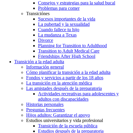
Consejos y estrategias para la salud bucal
Problemas para comer
Transiciónes
Sucesos importantes de la vida
La pubertad y la sexualidad
Cuando fallece tu hijo
La mudanza a Texas
Divorce
Planning for Transition to Adulthood
Transition to Adult Medical Care
Friendships After High School
Transición a la edad adulta
Información general
Cómo planificar la transición a la edad adulta
Fondos y servicios a partir de los 18 años
La transición en la atención médica
Las amistades después de la preparatoria
Actividades recreativas para adolescentes y
adultos con discapacidades
Historias personales
Preguntas frecuentes
Hijos adultos: Garantizar el apoyo
Estudios universitarios y vida profesional
Transición de la escuela pública
Estudios después de la preparatoria