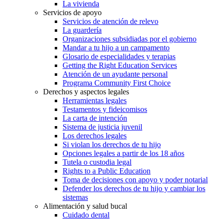
La vivienda
Servicios de apoyo
Servicios de atención de relevo
La guardería
Organizaciones subsidiadas por el gobierno
Mandar a tu hijo a un campamento
Glosario de especialidades y terapias
Getting the Right Education Services
Atención de un ayudante personal
Programa Community First Choice
Derechos y aspectos legales
Herramientas legales
Testamentos y fideicomisos
La carta de intención
Sistema de justicia juvenil
Los derechos legales
Si violan los derechos de tu hijo
Opciones legales a partir de los 18 años
Tutela o custodia legal
Rights to a Public Education
Toma de decisiones con apoyo y poder notarial
Defender los derechos de tu hijo y cambiar los
sistemas
Alimentación y salud bucal
Cuidado dental