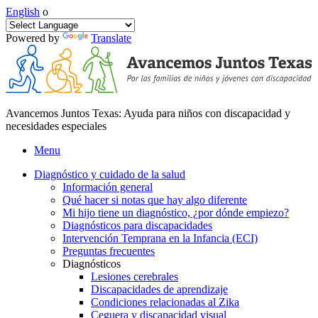
English
o
Powered by
Translate
Avancemos Juntos Texas: Ayuda para niños con discapacidad y
necesidades especiales
Menu
Diagnóstico y cuidado de la salud
Información general
Qué hacer si notas que hay algo diferente
Mi hijo tiene un diagnóstico, ¿por dónde empiezo?
Diagnósticos para discapacidades
Intervención Temprana en la Infancia (ECI)
Preguntas frecuentes
Diagnósticos
Lesiones cerebrales
Discapacidades de aprendizaje
Condiciones relacionadas al Zika
Ceguera y discapacidad visual