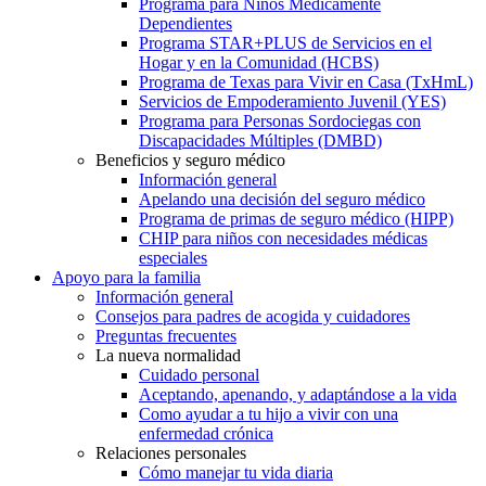
Programa para Niños Médicamente
Dependientes
Programa STAR+PLUS de Servicios en el
Hogar y en la Comunidad (HCBS)
Programa de Texas para Vivir en Casa (TxHmL)
Servicios de Empoderamiento Juvenil (YES)
Programa para Personas Sordociegas con
Discapacidades Múltiples (DMBD)
Beneficios y seguro médico
Información general
Apelando una decisión del seguro médico
Programa de primas de seguro médico (HIPP)
CHIP para niños con necesidades médicas
especiales
Apoyo para la familia
Información general
Consejos para padres de acogida y cuidadores
Preguntas frecuentes
La nueva normalidad
Cuidado personal
Aceptando, apenando, y adaptándose a la vida
Como ayudar a tu hijo a vivir con una
enfermedad crónica
Relaciones personales
Cómo manejar tu vida diaria