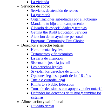
La vivienda
Servicios de apoyo
Servicios de atención de relevo
La guardería
Organizaciones subsidiadas por el gobierno
Mandar a tu hijo a un campamento
Glosario de especialidades y terapias
Getting the Right Education Services
Atención de un ayudante personal
Programa Community First Choice
Derechos y aspectos legales
Herramientas legales
Testamentos y fideicomisos
La carta de intención
Sistema de justicia juvenil
Los derechos legales
Si violan los derechos de tu hijo
Opciones legales a partir de los 18 años
Tutela o custodia legal
Rights to a Public Education
Toma de decisiones con apoyo y poder notarial
Defender los derechos de tu hijo y cambiar los
sistemas
Alimentación y salud bucal
Cuidado dental