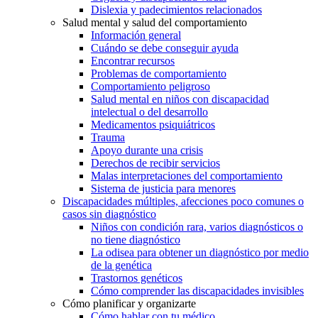
Dislexia y padecimientos relacionados
Salud mental y salud del comportamiento
Información general
Cuándo se debe conseguir ayuda
Encontrar recursos
Problemas de comportamiento
Comportamiento peligroso
Salud mental en niños con discapacidad
intelectual o del desarrollo
Medicamentos psiquiátricos
Trauma
Apoyo durante una crisis
Derechos de recibir servicios
Malas interpretaciones del comportamiento
Sistema de justicia para menores
Discapacidades múltiples, afecciones poco comunes o
casos sin diagnóstico
Niños con condición rara, varios diagnósticos o
no tiene diagnóstico
La odisea para obtener un diagnóstico por medio
de la genética
Trastornos genéticos
Cómo comprender las discapacidades invisibles
Cómo planificar y organizarte
Cómo hablar con tu médico