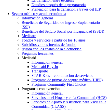
La transición entre escuelas
Estudios después de la preparatoria
Planeación para la transición a través del IEP
Seguro médico y ayuda económica
Información general
Beneficios de Seguridad de Ingreso Suplementario
(SSI)
Beneficios del Seguro Social por Incapacidad (SSDI)
Medicare
Fondos y servicios a partir de los 18 años
Subsidios y otras fuentes de fondos
Ayuda con los costos de la electricidad
Preguntas frecuentes
Medicaid
Información general
Medicaid Buy-In
Transporte
STAR Kids – coordinación de servicios
Programa de primas de seguro médico (HIPP)
Programa Community First Choice
Programas con exención
Información general
Servicios en el Hogar y en la Comunidad (HCS)
Servicios de Apoyo y Asistencia para Vivir en la
Comunidad (CLASS)