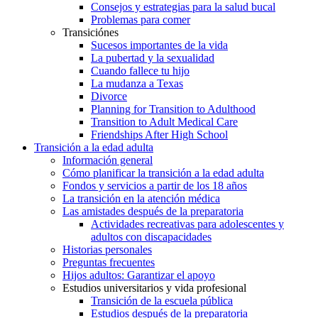
Consejos y estrategias para la salud bucal
Problemas para comer
Transiciónes
Sucesos importantes de la vida
La pubertad y la sexualidad
Cuando fallece tu hijo
La mudanza a Texas
Divorce
Planning for Transition to Adulthood
Transition to Adult Medical Care
Friendships After High School
Transición a la edad adulta
Información general
Cómo planificar la transición a la edad adulta
Fondos y servicios a partir de los 18 años
La transición en la atención médica
Las amistades después de la preparatoria
Actividades recreativas para adolescentes y
adultos con discapacidades
Historias personales
Preguntas frecuentes
Hijos adultos: Garantizar el apoyo
Estudios universitarios y vida profesional
Transición de la escuela pública
Estudios después de la preparatoria