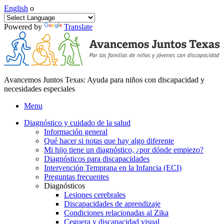
English
o
Powered by
Translate
Avancemos Juntos Texas: Ayuda para niños con discapacidad y
necesidades especiales
Menu
Diagnóstico y cuidado de la salud
Información general
Qué hacer si notas que hay algo diferente
Mi hijo tiene un diagnóstico, ¿por dónde empiezo?
Diagnósticos para discapacidades
Intervención Temprana en la Infancia (ECI)
Preguntas frecuentes
Diagnósticos
Lesiones cerebrales
Discapacidades de aprendizaje
Condiciones relacionadas al Zika
Ceguera y discapacidad visual