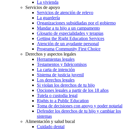
La vivienda
Servicios de apoyo
Servicios de atención de relevo
La guardería
Organizaciones subsidiadas por el gobierno
Mandar a tu hijo a un campamento
Glosario de especialidades y terapias
Getting the Right Education Services
Atención de un ayudante personal
Programa Community First Choice
Derechos y aspectos legales
Herramientas legales
Testamentos y fideicomisos
La carta de intención
Sistema de justicia juvenil
Los derechos legales
Si violan los derechos de tu hijo
Opciones legales a partir de los 18 años
Tutela o custodia legal
Rights to a Public Education
Toma de decisiones con apoyo y poder notarial
Defender los derechos de tu hijo y cambiar los
sistemas
Alimentación y salud bucal
Cuidado dental