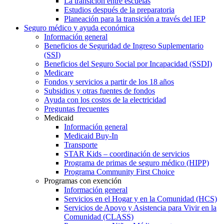
La transición entre escuelas
Estudios después de la preparatoria
Planeación para la transición a través del IEP
Seguro médico y ayuda económica
Información general
Beneficios de Seguridad de Ingreso Suplementario
(SSI)
Beneficios del Seguro Social por Incapacidad (SSDI)
Medicare
Fondos y servicios a partir de los 18 años
Subsidios y otras fuentes de fondos
Ayuda con los costos de la electricidad
Preguntas frecuentes
Medicaid
Información general
Medicaid Buy-In
Transporte
STAR Kids – coordinación de servicios
Programa de primas de seguro médico (HIPP)
Programa Community First Choice
Programas con exención
Información general
Servicios en el Hogar y en la Comunidad (HCS)
Servicios de Apoyo y Asistencia para Vivir en la
Comunidad (CLASS)