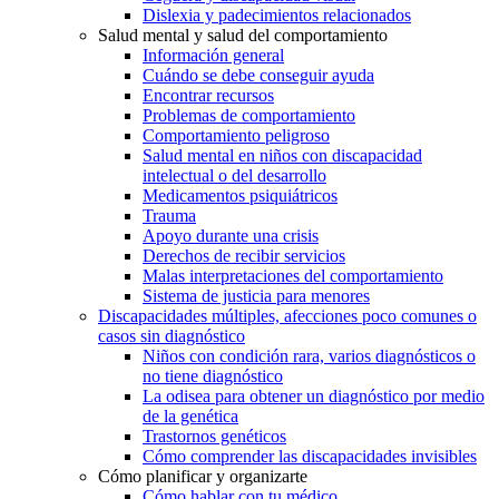
Dislexia y padecimientos relacionados
Salud mental y salud del comportamiento
Información general
Cuándo se debe conseguir ayuda
Encontrar recursos
Problemas de comportamiento
Comportamiento peligroso
Salud mental en niños con discapacidad
intelectual o del desarrollo
Medicamentos psiquiátricos
Trauma
Apoyo durante una crisis
Derechos de recibir servicios
Malas interpretaciones del comportamiento
Sistema de justicia para menores
Discapacidades múltiples, afecciones poco comunes o
casos sin diagnóstico
Niños con condición rara, varios diagnósticos o
no tiene diagnóstico
La odisea para obtener un diagnóstico por medio
de la genética
Trastornos genéticos
Cómo comprender las discapacidades invisibles
Cómo planificar y organizarte
Cómo hablar con tu médico