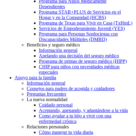
Programa para Niños Médicamente
Dependientes
Programa STAR+PLUS de Servicios en el
Hogar y en la Comunidad (HCBS)
Programa de Texas para Vivir en Casa (TxHmL)
Servicios de Empoderamiento Juvenil (YES)
Programa para Personas Sordociegas con
Discapacidades Múltiples (DMBD)
Beneficios y seguro médico
Información general
Apelando una decisión del seguro médico
Programa de primas de seguro médico (HIPP)
CHIP para niños con necesidades médicas
especiales
Apoyo para la familia
Información general
Consejos para padres de acogida y cuidadores
Preguntas frecuentes
La nueva normalidad
Cuidado personal
Aceptando, apenando, y adaptándose a la vida
Como ayudar a tu hijo a vivir con una
enfermedad crónica
Relaciones personales
Cómo manejar tu vida diaria