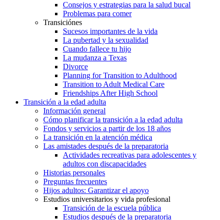
Consejos y estrategias para la salud bucal
Problemas para comer
Transiciónes
Sucesos importantes de la vida
La pubertad y la sexualidad
Cuando fallece tu hijo
La mudanza a Texas
Divorce
Planning for Transition to Adulthood
Transition to Adult Medical Care
Friendships After High School
Transición a la edad adulta
Información general
Cómo planificar la transición a la edad adulta
Fondos y servicios a partir de los 18 años
La transición en la atención médica
Las amistades después de la preparatoria
Actividades recreativas para adolescentes y
adultos con discapacidades
Historias personales
Preguntas frecuentes
Hijos adultos: Garantizar el apoyo
Estudios universitarios y vida profesional
Transición de la escuela pública
Estudios después de la preparatoria