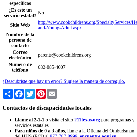
específicos
¿Es este un
No
servicio estatal?
http://www.cookchildrens.org/SpecialtyServices/H
Sitio Web
and-Young-Adult.aspx
Nombre de la
persona de
contacto
Correo
parents@cookchildrens.org
electrónico
Número de
682-885-4007
teléfono
¿Descubriste que hay un error? Sugiere la manera de corregirlo.
Share
Facebook
Twitter
Pinterest
Email
Contactos de discapacidades locales
Llame al 2-1-1
o visita el sitio
211texas.org
para programas y
servicios estatales
Para niños de 0 a 3 años
, llame a la Oficina del Ombudsman
del HHS (ECI) al
877-787-8999
,
encuentre aquí su