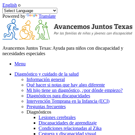
English
o
Powered by
Translate
Avancemos Juntos Texas: Ayuda para niños con discapacidad y
necesidades especiales
Menu
Diagnóstico y cuidado de la salud
Información general
Qué hacer si notas que hay algo diferente
Mi hijo tiene un diagnóstico, ¿por dónde empiezo?
Diagnósticos para discapacidades
Intervención Temprana en la Infancia (ECI)
Preguntas frecuentes
Diagnósticos
Lesiones cerebrales
Discapacidades de aprendizaje
Condiciones relacionadas al Zika
Ceguera y discapacidad visual