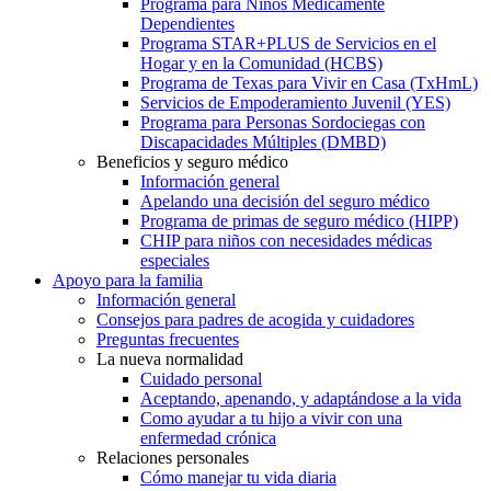
Programa para Niños Médicamente
Dependientes
Programa STAR+PLUS de Servicios en el
Hogar y en la Comunidad (HCBS)
Programa de Texas para Vivir en Casa (TxHmL)
Servicios de Empoderamiento Juvenil (YES)
Programa para Personas Sordociegas con
Discapacidades Múltiples (DMBD)
Beneficios y seguro médico
Información general
Apelando una decisión del seguro médico
Programa de primas de seguro médico (HIPP)
CHIP para niños con necesidades médicas
especiales
Apoyo para la familia
Información general
Consejos para padres de acogida y cuidadores
Preguntas frecuentes
La nueva normalidad
Cuidado personal
Aceptando, apenando, y adaptándose a la vida
Como ayudar a tu hijo a vivir con una
enfermedad crónica
Relaciones personales
Cómo manejar tu vida diaria