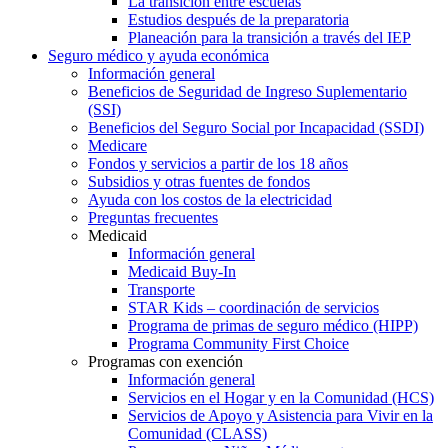
La transición entre escuelas
Estudios después de la preparatoria
Planeación para la transición a través del IEP
Seguro médico y ayuda económica
Información general
Beneficios de Seguridad de Ingreso Suplementario
(SSI)
Beneficios del Seguro Social por Incapacidad (SSDI)
Medicare
Fondos y servicios a partir de los 18 años
Subsidios y otras fuentes de fondos
Ayuda con los costos de la electricidad
Preguntas frecuentes
Medicaid
Información general
Medicaid Buy-In
Transporte
STAR Kids – coordinación de servicios
Programa de primas de seguro médico (HIPP)
Programa Community First Choice
Programas con exención
Información general
Servicios en el Hogar y en la Comunidad (HCS)
Servicios de Apoyo y Asistencia para Vivir en la
Comunidad (CLASS)