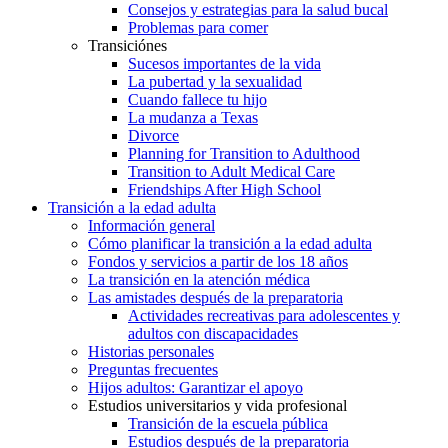
Consejos y estrategias para la salud bucal
Problemas para comer
Transiciónes
Sucesos importantes de la vida
La pubertad y la sexualidad
Cuando fallece tu hijo
La mudanza a Texas
Divorce
Planning for Transition to Adulthood
Transition to Adult Medical Care
Friendships After High School
Transición a la edad adulta
Información general
Cómo planificar la transición a la edad adulta
Fondos y servicios a partir de los 18 años
La transición en la atención médica
Las amistades después de la preparatoria
Actividades recreativas para adolescentes y
adultos con discapacidades
Historias personales
Preguntas frecuentes
Hijos adultos: Garantizar el apoyo
Estudios universitarios y vida profesional
Transición de la escuela pública
Estudios después de la preparatoria