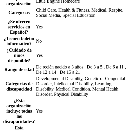
Little Engine Homecare
organización
Child Care, Health & Fitness, Medical, Respite,
Categorías
Social Media, Special Education
¿Se ofrecen
servicios en
Yes
Español?
¿Tienen boletín
No
informativo?
¿Cuidado de
niños
Yes
disponible?
De recién nacido a 3 años , De 3 a 5 , De 6 a 11 ,
Rango de edad
De 12 a 14 , De 15 a 21
Developmental Disability, Genetic or Congenital
Categorías de
Disorder, Intellectual Disability, Learning
discapacidad
Disability, Medical Condition, Mental Health
Disorder, Physical Disability
¿Esta
organización
incluye todas
Yes
las
discapacidades?
Esta