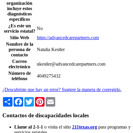
organización
incluye estos
diagnósticos
específicos
¿Es este un
No
servicio estatal?
Sitio Web
https://advancedcarepartners.com
Nombre de la
persona de
Natalia Kestler
contacto
Correo
nkestler@advancedcarepartners.com
electrónico
Número de
4049275432
teléfono
¿Descubriste que hay un error? Sugiere la manera de corregirlo.
Share
Facebook
Twitter
Pinterest
Email
Contactos de discapacidades locales
Llame al 2-1-1
o visita el sitio
211texas.org
para programas y
servicios estatales