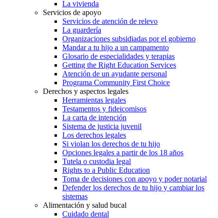
La vivienda
Servicios de apoyo
Servicios de atención de relevo
La guardería
Organizaciones subsidiadas por el gobierno
Mandar a tu hijo a un campamento
Glosario de especialidades y terapias
Getting the Right Education Services
Atención de un ayudante personal
Programa Community First Choice
Derechos y aspectos legales
Herramientas legales
Testamentos y fideicomisos
La carta de intención
Sistema de justicia juvenil
Los derechos legales
Si violan los derechos de tu hijo
Opciones legales a partir de los 18 años
Tutela o custodia legal
Rights to a Public Education
Toma de decisiones con apoyo y poder notarial
Defender los derechos de tu hijo y cambiar los
sistemas
Alimentación y salud bucal
Cuidado dental