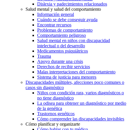
Dislexia y padecimientos relacionados
Salud mental y salud del comportamiento
Información general
Cuándo se debe conseguir ayuda
Encontrar recursos
Problemas de comportamiento
Comportamiento peligroso
Salud mental en niños con discapacidad
intelectual o del desarrollo
Medicamentos psiquiátricos
Trauma
Apoyo durante una crisis
Derechos de recibir servicios
Malas interpretaciones del comportamiento
Sistema de justicia para menores
Discapacidades múltiples, afecciones poco comunes o
casos sin diagnóstico
Niños con condición rara, varios diagnósticos o
no tiene diagnóstico
La odisea para obtener un diagnóstico por medio
de la genética
Trastornos genéticos
Cómo comprender las discapacidades invisibles
Cómo planificar y organizarte
Cómo hablar con tu médico