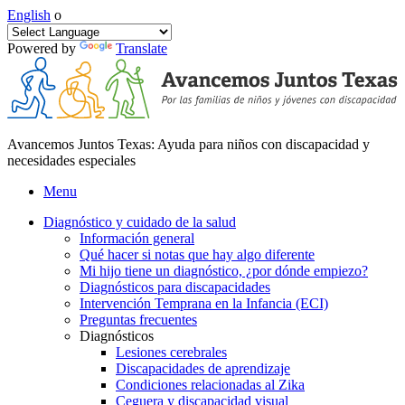
English
o
Powered by
Translate
Avancemos Juntos Texas: Ayuda para niños con discapacidad y
necesidades especiales
Menu
Diagnóstico y cuidado de la salud
Información general
Qué hacer si notas que hay algo diferente
Mi hijo tiene un diagnóstico, ¿por dónde empiezo?
Diagnósticos para discapacidades
Intervención Temprana en la Infancia (ECI)
Preguntas frecuentes
Diagnósticos
Lesiones cerebrales
Discapacidades de aprendizaje
Condiciones relacionadas al Zika
Ceguera y discapacidad visual