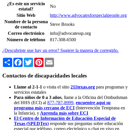
¿Es este un servicio
No
estatal?
Sitio Web
http://www.advocatesforspecialpeople.org
Nombre de la persona
Steve Brooks
de contacto
Correo electrónico
info@advocatessp.org
Número de teléfono
817-308-6500
¿Descubriste que hay un error? Sugiere la manera de corregirlo.
Share
Facebook
Twitter
Pinterest
Email
Contactos de discapacidades locales
Llame al 2-1-1
o visita el sitio
211texas.org
para programas y
servicios estatales
Para niños de 0 a 3 años
, llame a la Oficina del Ombudsman
del HHS (ECI) al
877-787-8999
,
encuentre aquí su
programa más cercano de ECI
(Intervención Temprana en
la Infancia),
y
Aprenda más sobre ECI
El Centro de Información de Educación Especial de
Texas (SPEDTex)
responde sus preguntas sobre educación
especial por teléfono, correo electrónico o chat en vivo en