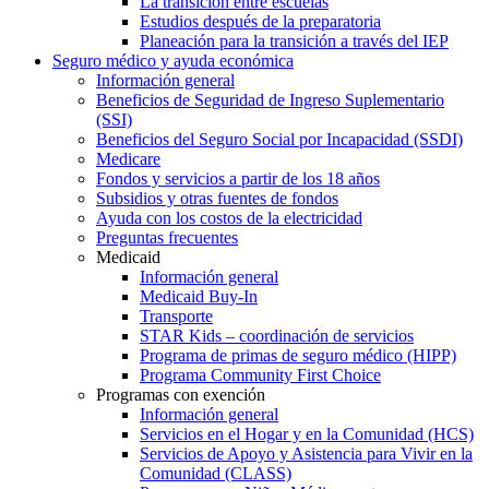
La transición entre escuelas
Estudios después de la preparatoria
Planeación para la transición a través del IEP
Seguro médico y ayuda económica
Información general
Beneficios de Seguridad de Ingreso Suplementario
(SSI)
Beneficios del Seguro Social por Incapacidad (SSDI)
Medicare
Fondos y servicios a partir de los 18 años
Subsidios y otras fuentes de fondos
Ayuda con los costos de la electricidad
Preguntas frecuentes
Medicaid
Información general
Medicaid Buy-In
Transporte
STAR Kids – coordinación de servicios
Programa de primas de seguro médico (HIPP)
Programa Community First Choice
Programas con exención
Información general
Servicios en el Hogar y en la Comunidad (HCS)
Servicios de Apoyo y Asistencia para Vivir en la
Comunidad (CLASS)