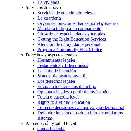
La vivienda
Servicios de apoyo
Servicios de atención de relevo
La guardería
Organizaciones subsidiadas por el gobierno
Mandar a tu hijo a un campamento
Glosario de especialidades y terapias
Getting the Right Education Services
Atención de un ayudante personal
Programa Community First Choice
Derechos y aspectos legales
Herramientas legales
Testamentos y fideicomisos
La carta de intención
Sistema de justicia juvenil
Los derechos legales
Si violan los derechos de tu hijo
Opciones legales a partir de los 18 años
Tutela o custodia legal
Rights to a Public Education
Toma de decisiones con apoyo y poder notarial
Defender los derechos de tu hijo y cambiar los
sistemas
Alimentación y salud bucal
Cuidado dental