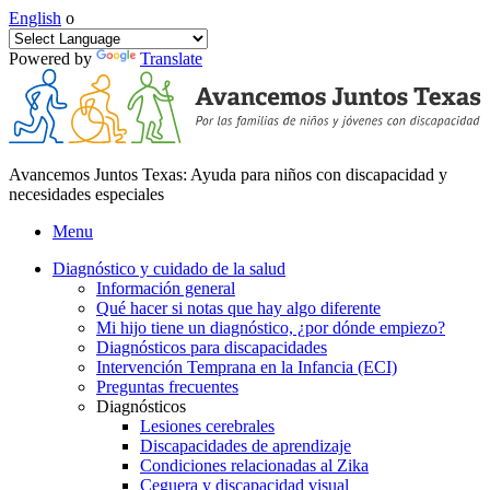
English
o
Powered by
Translate
Avancemos Juntos Texas: Ayuda para niños con discapacidad y
necesidades especiales
Menu
Diagnóstico y cuidado de la salud
Información general
Qué hacer si notas que hay algo diferente
Mi hijo tiene un diagnóstico, ¿por dónde empiezo?
Diagnósticos para discapacidades
Intervención Temprana en la Infancia (ECI)
Preguntas frecuentes
Diagnósticos
Lesiones cerebrales
Discapacidades de aprendizaje
Condiciones relacionadas al Zika
Ceguera y discapacidad visual