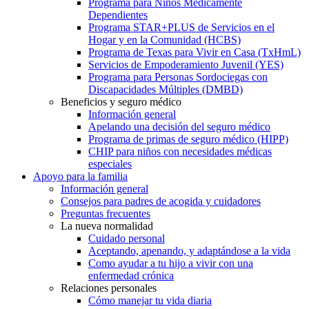
Programa para Niños Médicamente
Dependientes
Programa STAR+PLUS de Servicios en el
Hogar y en la Comunidad (HCBS)
Programa de Texas para Vivir en Casa (TxHmL)
Servicios de Empoderamiento Juvenil (YES)
Programa para Personas Sordociegas con
Discapacidades Múltiples (DMBD)
Beneficios y seguro médico
Información general
Apelando una decisión del seguro médico
Programa de primas de seguro médico (HIPP)
CHIP para niños con necesidades médicas
especiales
Apoyo para la familia
Información general
Consejos para padres de acogida y cuidadores
Preguntas frecuentes
La nueva normalidad
Cuidado personal
Aceptando, apenando, y adaptándose a la vida
Como ayudar a tu hijo a vivir con una
enfermedad crónica
Relaciones personales
Cómo manejar tu vida diaria