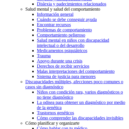
Dislexia y padecimientos relacionados
Salud mental y salud del comportamiento
Información general
Cuándo se debe conseguir ayuda
Encontrar recursos
Problemas de comportamiento
Comportamiento peligroso
Salud mental en niños con discapacidad
intelectual o del desarrollo
Medicamentos psiquiátricos
Trauma
Apoyo durante una crisis
Derechos de recibir servicios
Malas interpretaciones del comportamiento
Sistema de justicia para menores
Discapacidades múltiples, afecciones poco comunes o
casos sin diagnóstico
Niños con condición rara, varios diagnósticos o
no tiene diagnóstico
La odisea para obtener un diagnóstico por medio
de la genética
Trastornos genéticos
Cómo comprender las discapacidades invisibles
Cómo planificar y organizarte
Cómo hablar con tu médico