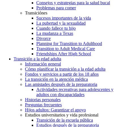
Consejos y estrategias para la salud bucal
Problemas para comer
Transiciónes
Sucesos importantes de la vida
La pubertad y la sexualidad
Cuando fallece tu hijo
La mudanza a Texas
Divorce
Planning for Transition to Adulthood
Transition to Adult Medical Care
Friendships After High School
Transición a la edad adulta
Información general
Cómo planificar la transición a la edad adulta
Fondos y servicios a partir de los 18 años
La transición en la atención médica
Las amistades después de la preparatoria
Actividades recreativas para adolescentes y
adultos con discapacidades
Historias personales
Preguntas frecuentes
Hijos adultos: Garantizar el apoyo
Estudios universitarios y vida profesional
Transición de la escuela pública
Estudios después de la preparatoria