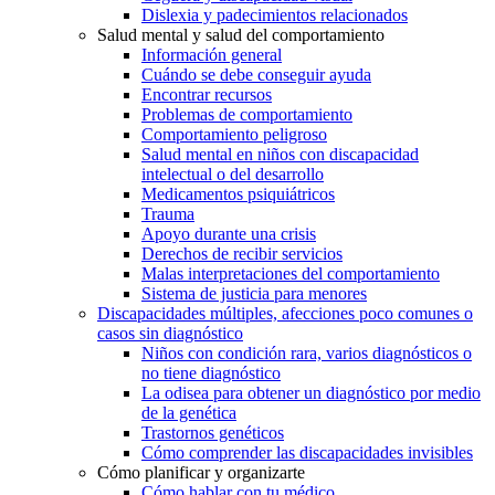
Dislexia y padecimientos relacionados
Salud mental y salud del comportamiento
Información general
Cuándo se debe conseguir ayuda
Encontrar recursos
Problemas de comportamiento
Comportamiento peligroso
Salud mental en niños con discapacidad
intelectual o del desarrollo
Medicamentos psiquiátricos
Trauma
Apoyo durante una crisis
Derechos de recibir servicios
Malas interpretaciones del comportamiento
Sistema de justicia para menores
Discapacidades múltiples, afecciones poco comunes o
casos sin diagnóstico
Niños con condición rara, varios diagnósticos o
no tiene diagnóstico
La odisea para obtener un diagnóstico por medio
de la genética
Trastornos genéticos
Cómo comprender las discapacidades invisibles
Cómo planificar y organizarte
Cómo hablar con tu médico