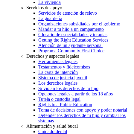
La vivienda
Servicios de apoyo
Servicios de atención de relevo
La guardería
Organizaciones subsidiadas por el gobierno
Mandar a tu hijo a un campamento
Glosario de especialidades y terapias
Getting the Right Education Services
Atención de un ayudante personal
Programa Community First Choice
Derechos y aspectos legales
Herramientas legales
Testamentos y fideicomisos
La carta de intención
Sistema de justicia juvenil
Los derechos legales
Si violan los derechos de tu hijo
Opciones legales a partir de los 18 años
Tutela o custodia legal
Rights to a Public Education
Toma de decisiones con apoyo y poder notarial
Defender los derechos de tu hijo y cambiar los
sistemas
Alimentación y salud bucal
Cuidado dental