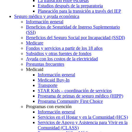
La transición entre escuelas
Estudios después de la preparatoria
Planeación para la transición a través del IEP
Seguro médico y ayuda económica
Información general
Beneficios de Seguridad de Ingreso Suplementario
(SSI)
Beneficios del Seguro Social por Incapacidad (SSDI)
Medicare
Fondos y servicios a partir de los 18 años
Subsidios y otras fuentes de fondos
Ayuda con los costos de la electricidad
Preguntas frecuentes
Medicaid
Información general
Medicaid Buy-In
Transporte
STAR Kids – coordinación de servicios
Programa de primas de seguro médico (HIPP)
Programa Community First Choice
Programas con exención
Información general
Servicios en el Hogar y en la Comunidad (HCS)
Servicios de Apoyo y Asistencia para Vivir en la
Comunidad (CLASS)