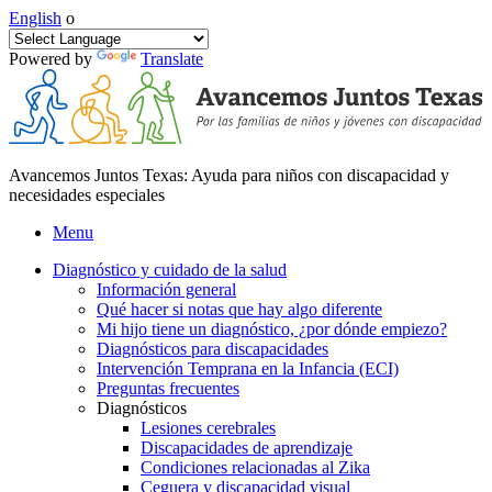
English
o
Powered by
Translate
Avancemos Juntos Texas: Ayuda para niños con discapacidad y
necesidades especiales
Menu
Diagnóstico y cuidado de la salud
Información general
Qué hacer si notas que hay algo diferente
Mi hijo tiene un diagnóstico, ¿por dónde empiezo?
Diagnósticos para discapacidades
Intervención Temprana en la Infancia (ECI)
Preguntas frecuentes
Diagnósticos
Lesiones cerebrales
Discapacidades de aprendizaje
Condiciones relacionadas al Zika
Ceguera y discapacidad visual