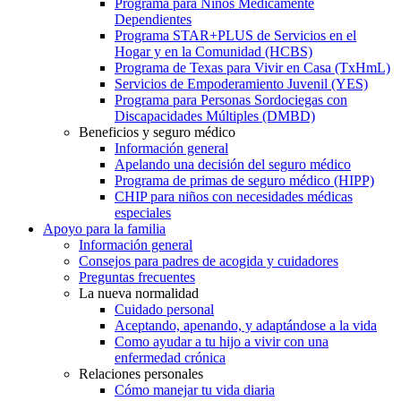
Programa para Niños Médicamente
Dependientes
Programa STAR+PLUS de Servicios en el
Hogar y en la Comunidad (HCBS)
Programa de Texas para Vivir en Casa (TxHmL)
Servicios de Empoderamiento Juvenil (YES)
Programa para Personas Sordociegas con
Discapacidades Múltiples (DMBD)
Beneficios y seguro médico
Información general
Apelando una decisión del seguro médico
Programa de primas de seguro médico (HIPP)
CHIP para niños con necesidades médicas
especiales
Apoyo para la familia
Información general
Consejos para padres de acogida y cuidadores
Preguntas frecuentes
La nueva normalidad
Cuidado personal
Aceptando, apenando, y adaptándose a la vida
Como ayudar a tu hijo a vivir con una
enfermedad crónica
Relaciones personales
Cómo manejar tu vida diaria