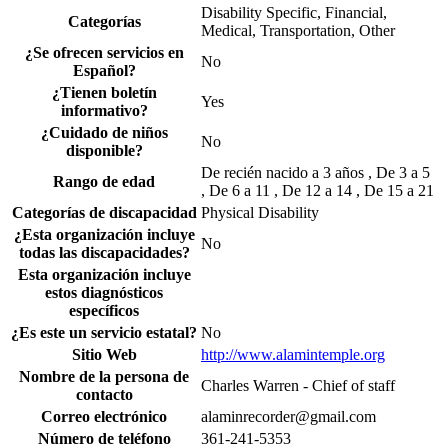
Disability Specific, Financial,
Categorías
Medical, Transportation, Other
¿Se ofrecen servicios en
No
Español?
¿Tienen boletín
Yes
informativo?
¿Cuidado de niños
No
disponible?
De recién nacido a 3 años , De 3 a 5
Rango de edad
, De 6 a 11 , De 12 a 14 , De 15 a 21
Categorías de discapacidad
Physical Disability
¿Esta organización incluye
No
todas las discapacidades?
Esta organización incluye
estos diagnósticos
específicos
¿Es este un servicio estatal?
No
Sitio Web
http://www.alamintemple.org
Nombre de la persona de
Charles Warren - Chief of staff
contacto
Correo electrónico
alaminrecorder@gmail.com
Número de teléfono
361-241-5353