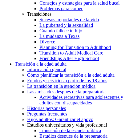
Consejos y estrategias para la salud bucal
Problemas para comer
Transiciónes
Sucesos importantes de la vida
La pubertad y la sexualidad
Cuando fallece tu hijo
La mudanza a Texas
Divorce
Planning for Transition to Adulthood
Transition to Adult Medical Care
Friendships After High School
Transición a la edad adulta
Información general
Cómo planificar la transición a la edad adulta
Fondos y servicios a partir de los 18 años
La transición en la atención médica
Las amistades después de la preparatoria
Actividades recreativas para adolescentes y
adultos con discapacidades
Historias personales
Preguntas frecuentes
Hijos adultos: Garantizar el apoyo
Estudios universitarios y vida profesional
Transición de la escuela pública
Estudios después de la preparatoria