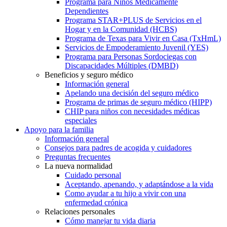
Programa para Niños Médicamente
Dependientes
Programa STAR+PLUS de Servicios en el
Hogar y en la Comunidad (HCBS)
Programa de Texas para Vivir en Casa (TxHmL)
Servicios de Empoderamiento Juvenil (YES)
Programa para Personas Sordociegas con
Discapacidades Múltiples (DMBD)
Beneficios y seguro médico
Información general
Apelando una decisión del seguro médico
Programa de primas de seguro médico (HIPP)
CHIP para niños con necesidades médicas
especiales
Apoyo para la familia
Información general
Consejos para padres de acogida y cuidadores
Preguntas frecuentes
La nueva normalidad
Cuidado personal
Aceptando, apenando, y adaptándose a la vida
Como ayudar a tu hijo a vivir con una
enfermedad crónica
Relaciones personales
Cómo manejar tu vida diaria