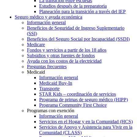
La transición entre escuelas
Estudios después de la preparatoria
Planeación para la transición a través del IEP
Seguro médico y ayuda económica
Información general
Beneficios de Seguridad de Ingreso Suplementario
(SSI)
Beneficios del Seguro Social por Incapacidad (SSDI)
Medicare
Fondos y servicios a partir de los 18 años
Subsidios y otras fuentes de fondos
Ayuda con los costos de la electricidad
Preguntas frecuentes
Medicaid
Información general
Medicaid Buy-In
Transporte
STAR Kids – coordinación de servicios
Programa de primas de seguro médico (HIPP)
Programa Community First Choice
Programas con exención
Información general
Servicios en el Hogar y en la Comunidad (HCS)
Servicios de Apoyo y Asistencia para Vivir en la
Comunidad (CLASS)