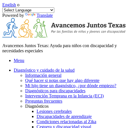
English
o
Powered by
Translate
Avancemos Juntos Texas: Ayuda para niños con discapacidad y
necesidades especiales
Menu
Diagnóstico y cuidado de la salud
Información general
Qué hacer si notas que hay algo diferente
Mi hijo tiene un diagnóstico, ¿por dónde empiezo?
Diagnósticos para discapacidades
Intervención Temprana en la Infancia (ECI)
Preguntas frecuentes
Diagnósticos
Lesiones cerebrales
Discapacidades de aprendizaje
Condiciones relacionadas al Zika
Ceguera y discapacidad visual