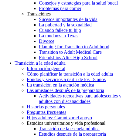
Consejos y estrategias para la salud bucal
Problemas para comer
Transiciónes
Sucesos importantes de la vida
La pubertad y la sexualidad
Cuando fallece tu hijo
La mudanza a Texas
Divorce
Planning for Transition to Adulthood
Transition to Adult Medical Care
Friendships After High School
Transición a la edad adulta
Información general
Cómo planificar la transición a la edad adulta
Fondos y servicios a partir de los 18 años
La transición en la atención médica
Las amistades después de la preparatoria
Actividades recreativas para adolescentes y
adultos con discapacidades
Historias personales
Preguntas frecuentes
Hijos adultos: Garantizar el apoyo
Estudios universitarios y vida profesional
Transición de la escuela pública
Estudios después de la preparatoria