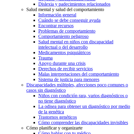
Dislexia y padecimientos relacionados
Salud mental y salud del comportamiento
Información general
Cuándo se debe conseguir ayuda
Encontrar recursos
Problemas de comportamiento
Comportamiento peligroso
Salud mental en niños con discapacidad
intelectual o del desarrollo
Medicamentos psiquiátricos
Trauma
Apoyo durante una crisis
Derechos de recibir servicios
Malas interpretaciones del comportamiento
Sistema de justicia para menores
Discapacidades múltiples, afecciones poco comunes o
casos sin diagnóstico
Niños con condición rara, varios diagnósticos o
no tiene diagnóstico
La odisea para obtener un diagnóstico por medio
de la genética
Trastornos genéticos
Cómo comprender las discapacidades invisibles
Cómo planificar y organizarte
Cómo hablar con tu médico