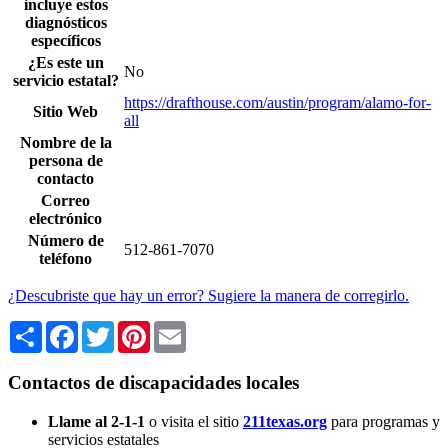
incluye estos
diagnósticos
específicos
¿Es este un
No
servicio estatal?
https://drafthouse.com/austin/program/alamo-for-
Sitio Web
all
Nombre de la
persona de
contacto
Correo
electrónico
Número de
512-861-7070
teléfono
¿Descubriste que hay un error? Sugiere la manera de corregirlo.
Share
Facebook
Twitter
Pinterest
Email
Contactos de discapacidades locales
Llame al 2-1-1
o visita el sitio
211texas.org
para programas y
servicios estatales