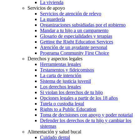
La vivienda
Servicios de apoyo
Servicios de atención de relevo
La guardería
Organizaciones subsidiadas por el gobierno
Mandar a tu hijo a un campamento
Glosario de especialidades y terapias
Getting the Right Education Services
Atención de un ayudante personal
Programa Community First Choice
Derechos y aspectos legales
Herramientas legales
Testamentos y fideicomisos
La carta de intención
Sistema de justicia juvenil
Los derechos legales
Si violan los derechos de tu hijo
Opciones legales a partir de los 18 años
Tutela o custodia legal
Rights to a Public Education
Toma de decisiones con apoyo y poder notarial
Defender los derechos de tu hijo y cambiar los
sistemas
Alimentación y salud bucal
Cuidado dental