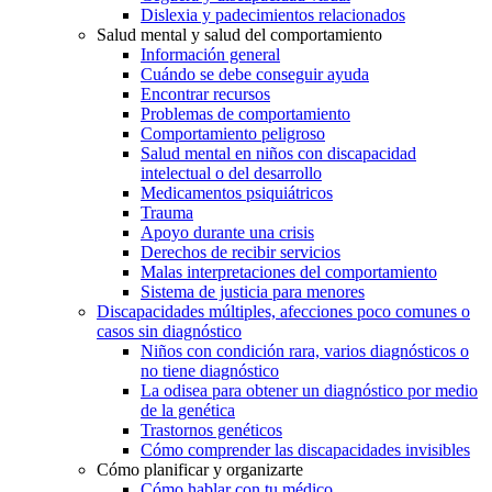
Dislexia y padecimientos relacionados
Salud mental y salud del comportamiento
Información general
Cuándo se debe conseguir ayuda
Encontrar recursos
Problemas de comportamiento
Comportamiento peligroso
Salud mental en niños con discapacidad
intelectual o del desarrollo
Medicamentos psiquiátricos
Trauma
Apoyo durante una crisis
Derechos de recibir servicios
Malas interpretaciones del comportamiento
Sistema de justicia para menores
Discapacidades múltiples, afecciones poco comunes o
casos sin diagnóstico
Niños con condición rara, varios diagnósticos o
no tiene diagnóstico
La odisea para obtener un diagnóstico por medio
de la genética
Trastornos genéticos
Cómo comprender las discapacidades invisibles
Cómo planificar y organizarte
Cómo hablar con tu médico