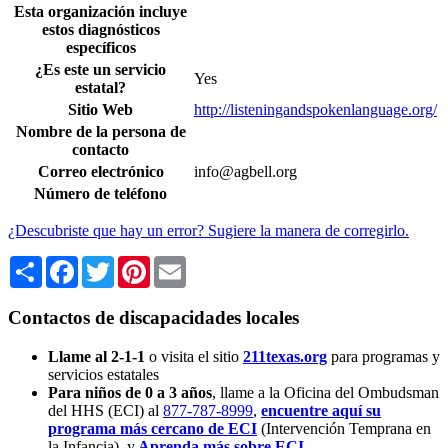
Esta organización incluye
estos diagnósticos
específicos
¿Es este un servicio
Yes
estatal?
Sitio Web
http://listeningandspokenlanguage.org/
Nombre de la persona de
contacto
Correo electrónico
info@agbell.org
Número de teléfono
¿Descubriste que hay un error? Sugiere la manera de corregirlo.
Share
Facebook
Twitter
Pinterest
Email
Contactos de discapacidades locales
Llame al 2-1-1
o visita el sitio
211texas.org
para programas y
servicios estatales
Para niños de 0 a 3 años
, llame a la Oficina del Ombudsman
del HHS (ECI) al
877-787-8999
,
encuentre aquí su
programa más cercano de ECI
(Intervención Temprana en
la Infancia),
y
Aprenda más sobre ECI