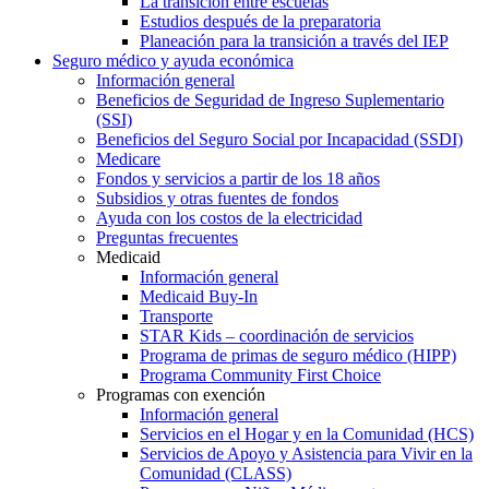
La transición entre escuelas
Estudios después de la preparatoria
Planeación para la transición a través del IEP
Seguro médico y ayuda económica
Información general
Beneficios de Seguridad de Ingreso Suplementario
(SSI)
Beneficios del Seguro Social por Incapacidad (SSDI)
Medicare
Fondos y servicios a partir de los 18 años
Subsidios y otras fuentes de fondos
Ayuda con los costos de la electricidad
Preguntas frecuentes
Medicaid
Información general
Medicaid Buy-In
Transporte
STAR Kids – coordinación de servicios
Programa de primas de seguro médico (HIPP)
Programa Community First Choice
Programas con exención
Información general
Servicios en el Hogar y en la Comunidad (HCS)
Servicios de Apoyo y Asistencia para Vivir en la
Comunidad (CLASS)