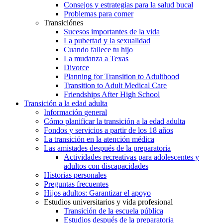
Consejos y estrategias para la salud bucal
Problemas para comer
Transiciónes
Sucesos importantes de la vida
La pubertad y la sexualidad
Cuando fallece tu hijo
La mudanza a Texas
Divorce
Planning for Transition to Adulthood
Transition to Adult Medical Care
Friendships After High School
Transición a la edad adulta
Información general
Cómo planificar la transición a la edad adulta
Fondos y servicios a partir de los 18 años
La transición en la atención médica
Las amistades después de la preparatoria
Actividades recreativas para adolescentes y
adultos con discapacidades
Historias personales
Preguntas frecuentes
Hijos adultos: Garantizar el apoyo
Estudios universitarios y vida profesional
Transición de la escuela pública
Estudios después de la preparatoria