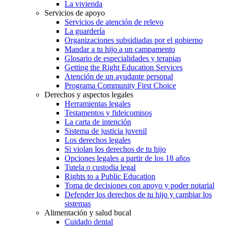
La vivienda
Servicios de apoyo
Servicios de atención de relevo
La guardería
Organizaciones subsidiadas por el gobierno
Mandar a tu hijo a un campamento
Glosario de especialidades y terapias
Getting the Right Education Services
Atención de un ayudante personal
Programa Community First Choice
Derechos y aspectos legales
Herramientas legales
Testamentos y fideicomisos
La carta de intención
Sistema de justicia juvenil
Los derechos legales
Si violan los derechos de tu hijo
Opciones legales a partir de los 18 años
Tutela o custodia legal
Rights to a Public Education
Toma de decisiones con apoyo y poder notarial
Defender los derechos de tu hijo y cambiar los
sistemas
Alimentación y salud bucal
Cuidado dental