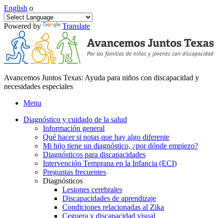
English
o
Powered by
Translate
Avancemos Juntos Texas: Ayuda para niños con discapacidad y
necesidades especiales
Menu
Diagnóstico y cuidado de la salud
Información general
Qué hacer si notas que hay algo diferente
Mi hijo tiene un diagnóstico, ¿por dónde empiezo?
Diagnósticos para discapacidades
Intervención Temprana en la Infancia (ECI)
Preguntas frecuentes
Diagnósticos
Lesiones cerebrales
Discapacidades de aprendizaje
Condiciones relacionadas al Zika
Ceguera y discapacidad visual