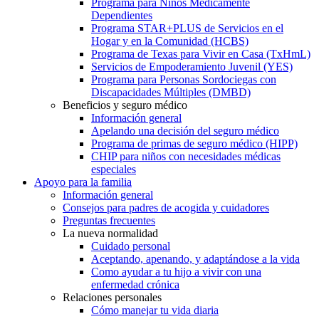
Programa para Niños Médicamente
Dependientes
Programa STAR+PLUS de Servicios en el
Hogar y en la Comunidad (HCBS)
Programa de Texas para Vivir en Casa (TxHmL)
Servicios de Empoderamiento Juvenil (YES)
Programa para Personas Sordociegas con
Discapacidades Múltiples (DMBD)
Beneficios y seguro médico
Información general
Apelando una decisión del seguro médico
Programa de primas de seguro médico (HIPP)
CHIP para niños con necesidades médicas
especiales
Apoyo para la familia
Información general
Consejos para padres de acogida y cuidadores
Preguntas frecuentes
La nueva normalidad
Cuidado personal
Aceptando, apenando, y adaptándose a la vida
Como ayudar a tu hijo a vivir con una
enfermedad crónica
Relaciones personales
Cómo manejar tu vida diaria