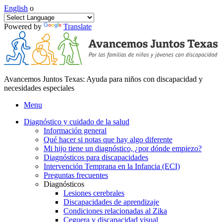
English
o
Powered by
Translate
Avancemos Juntos Texas: Ayuda para niños con discapacidad y
necesidades especiales
Menu
Diagnóstico y cuidado de la salud
Información general
Qué hacer si notas que hay algo diferente
Mi hijo tiene un diagnóstico, ¿por dónde empiezo?
Diagnósticos para discapacidades
Intervención Temprana en la Infancia (ECI)
Preguntas frecuentes
Diagnósticos
Lesiones cerebrales
Discapacidades de aprendizaje
Condiciones relacionadas al Zika
Ceguera y discapacidad visual