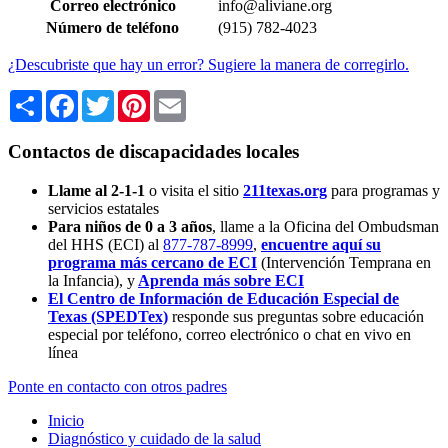
Correo electrónico
info@aliviane.org
Número de teléfono
(915) 782-4023
¿Descubriste que hay un error? Sugiere la manera de corregirlo.
Share
Facebook
Twitter
Pinterest
Email
Contactos de discapacidades locales
Llame al 2-1-1
o visita el sitio
211texas.org
para programas y
servicios estatales
Para niños de 0 a 3 años
, llame a la Oficina del Ombudsman
del HHS (ECI) al
877-787-8999
,
encuentre aquí su
programa más cercano de ECI
(Intervención Temprana en
la Infancia),
y
Aprenda más sobre ECI
El Centro de Información de Educación Especial de
Texas (SPEDTex)
responde sus preguntas sobre educación
especial por teléfono, correo electrónico o chat en vivo en
línea
Ponte en contacto con otros padres
Inicio
Diagnóstico y cuidado de la salud