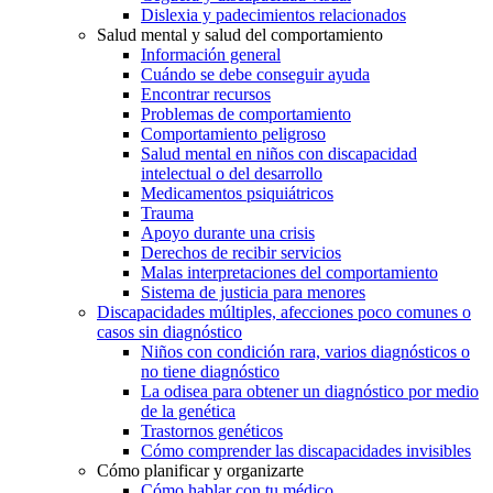
Dislexia y padecimientos relacionados
Salud mental y salud del comportamiento
Información general
Cuándo se debe conseguir ayuda
Encontrar recursos
Problemas de comportamiento
Comportamiento peligroso
Salud mental en niños con discapacidad
intelectual o del desarrollo
Medicamentos psiquiátricos
Trauma
Apoyo durante una crisis
Derechos de recibir servicios
Malas interpretaciones del comportamiento
Sistema de justicia para menores
Discapacidades múltiples, afecciones poco comunes o
casos sin diagnóstico
Niños con condición rara, varios diagnósticos o
no tiene diagnóstico
La odisea para obtener un diagnóstico por medio
de la genética
Trastornos genéticos
Cómo comprender las discapacidades invisibles
Cómo planificar y organizarte
Cómo hablar con tu médico