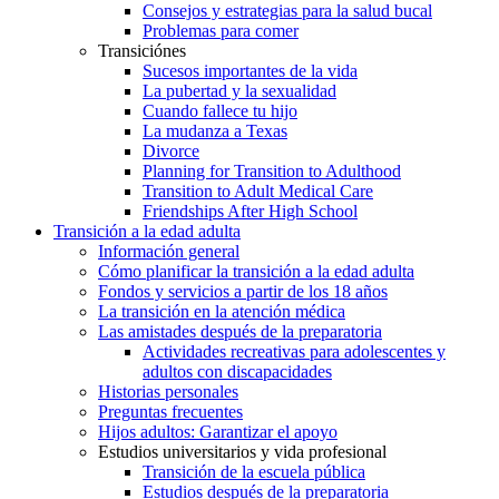
Consejos y estrategias para la salud bucal
Problemas para comer
Transiciónes
Sucesos importantes de la vida
La pubertad y la sexualidad
Cuando fallece tu hijo
La mudanza a Texas
Divorce
Planning for Transition to Adulthood
Transition to Adult Medical Care
Friendships After High School
Transición a la edad adulta
Información general
Cómo planificar la transición a la edad adulta
Fondos y servicios a partir de los 18 años
La transición en la atención médica
Las amistades después de la preparatoria
Actividades recreativas para adolescentes y
adultos con discapacidades
Historias personales
Preguntas frecuentes
Hijos adultos: Garantizar el apoyo
Estudios universitarios y vida profesional
Transición de la escuela pública
Estudios después de la preparatoria