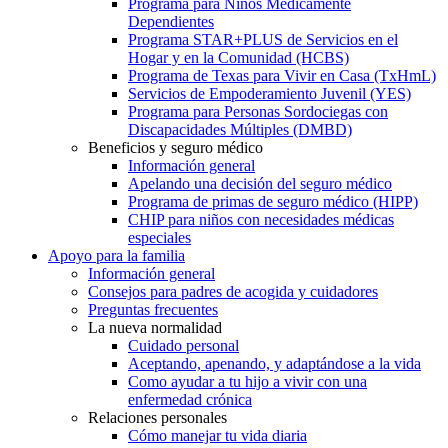
Programa para Niños Médicamente
Dependientes
Programa STAR+PLUS de Servicios en el
Hogar y en la Comunidad (HCBS)
Programa de Texas para Vivir en Casa (TxHmL)
Servicios de Empoderamiento Juvenil (YES)
Programa para Personas Sordociegas con
Discapacidades Múltiples (DMBD)
Beneficios y seguro médico
Información general
Apelando una decisión del seguro médico
Programa de primas de seguro médico (HIPP)
CHIP para niños con necesidades médicas
especiales
Apoyo para la familia
Información general
Consejos para padres de acogida y cuidadores
Preguntas frecuentes
La nueva normalidad
Cuidado personal
Aceptando, apenando, y adaptándose a la vida
Como ayudar a tu hijo a vivir con una
enfermedad crónica
Relaciones personales
Cómo manejar tu vida diaria