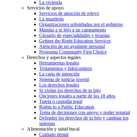
La vivienda
Servicios de apoyo
Servicios de atención de relevo
La guardería
Organizaciones subsidiadas por el gobierno
Mandar a tu hijo a un campamento
Glosario de especialidades y terapias
Getting the Right Education Services
Atención de un ayudante personal
Programa Community First Choice
Derechos y aspectos legales
Herramientas legales
Testamentos y fideicomisos
La carta de intención
Sistema de justicia juvenil
Los derechos legales
Si violan los derechos de tu hijo
Opciones legales a partir de los 18 años
Tutela o custodia legal
Rights to a Public Education
Toma de decisiones con apoyo y poder notarial
Defender los derechos de tu hijo y cambiar los
sistemas
Alimentación y salud bucal
Cuidado dental