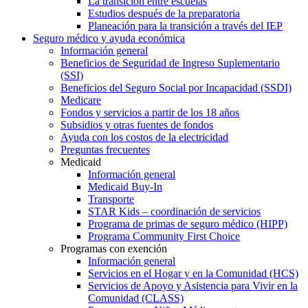
La transición entre escuelas
Estudios después de la preparatoria
Planeación para la transición a través del IEP
Seguro médico y ayuda económica
Información general
Beneficios de Seguridad de Ingreso Suplementario
(SSI)
Beneficios del Seguro Social por Incapacidad (SSDI)
Medicare
Fondos y servicios a partir de los 18 años
Subsidios y otras fuentes de fondos
Ayuda con los costos de la electricidad
Preguntas frecuentes
Medicaid
Información general
Medicaid Buy-In
Transporte
STAR Kids – coordinación de servicios
Programa de primas de seguro médico (HIPP)
Programa Community First Choice
Programas con exención
Información general
Servicios en el Hogar y en la Comunidad (HCS)
Servicios de Apoyo y Asistencia para Vivir en la
Comunidad (CLASS)