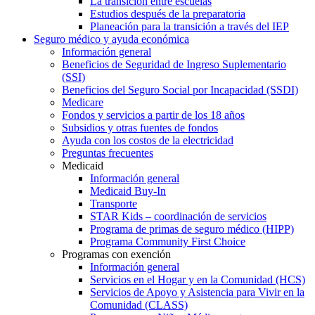
La transición entre escuelas
Estudios después de la preparatoria
Planeación para la transición a través del IEP
Seguro médico y ayuda económica
Información general
Beneficios de Seguridad de Ingreso Suplementario
(SSI)
Beneficios del Seguro Social por Incapacidad (SSDI)
Medicare
Fondos y servicios a partir de los 18 años
Subsidios y otras fuentes de fondos
Ayuda con los costos de la electricidad
Preguntas frecuentes
Medicaid
Información general
Medicaid Buy-In
Transporte
STAR Kids – coordinación de servicios
Programa de primas de seguro médico (HIPP)
Programa Community First Choice
Programas con exención
Información general
Servicios en el Hogar y en la Comunidad (HCS)
Servicios de Apoyo y Asistencia para Vivir en la
Comunidad (CLASS)