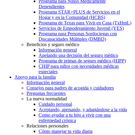
Programa para Niños Médicamente
Dependientes
Programa STAR+PLUS de Servicios en el
Hogar y en la Comunidad (HCBS)
Programa de Texas para Vivir en Casa (TxHmL)
Servicios de Empoderamiento Juvenil (YES)
Programa para Personas Sordociegas con
Discapacidades Múltiples (DMBD)
Beneficios y seguro médico
Información general
Apelando una decisión del seguro médico
Programa de primas de seguro médico (HIPP)
CHIP para niños con necesidades médicas
especiales
Apoyo para la familia
Información general
Consejos para padres de acogida y cuidadores
Preguntas frecuentes
La nueva normalidad
Cuidado personal
Aceptando, apenando, y adaptándose a la vida
Como ayudar a tu hijo a vivir con una
enfermedad crónica
Relaciones personales
Cómo manejar tu vida diaria