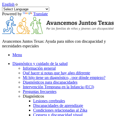
English
o
Powered by
Translate
Avancemos Juntos Texas: Ayuda para niños con discapacidad y
necesidades especiales
Menu
Diagnóstico y cuidado de la salud
Información general
Qué hacer si notas que hay algo diferente
Mi hijo tiene un diagnóstico, ¿por dónde empiezo?
Diagnósticos para discapacidades
Intervención Temprana en la Infancia (ECI)
Preguntas frecuentes
Diagnósticos
Lesiones cerebrales
Discapacidades de aprendizaje
Condiciones relacionadas al Zika
Ceguera y discapacidad visual