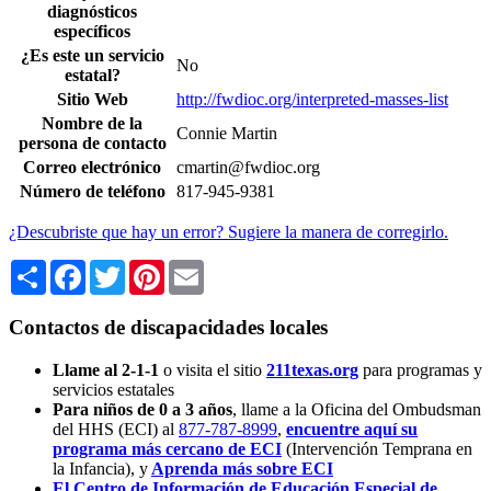
diagnósticos
específicos
¿Es este un servicio
No
estatal?
Sitio Web
http://fwdioc.org/interpreted-masses-list
Nombre de la
Connie Martin
persona de contacto
Correo electrónico
cmartin@fwdioc.org
Número de teléfono
817-945-9381
¿Descubriste que hay un error? Sugiere la manera de corregirlo.
Share
Facebook
Twitter
Pinterest
Email
Contactos de discapacidades locales
Llame al 2-1-1
o visita el sitio
211texas.org
para programas y
servicios estatales
Para niños de 0 a 3 años
, llame a la Oficina del Ombudsman
del HHS (ECI) al
877-787-8999
,
encuentre aquí su
programa más cercano de ECI
(Intervención Temprana en
la Infancia),
y
Aprenda más sobre ECI
El Centro de Información de Educación Especial de