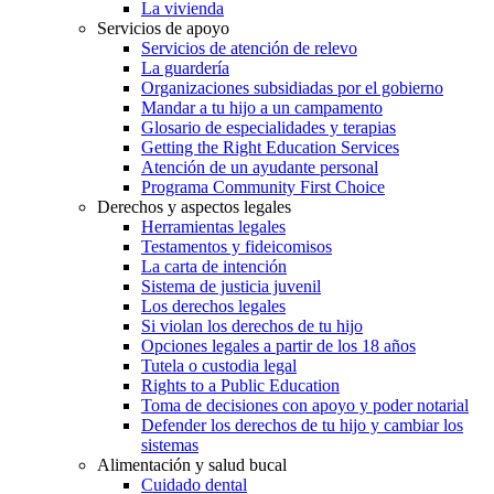
La vivienda
Servicios de apoyo
Servicios de atención de relevo
La guardería
Organizaciones subsidiadas por el gobierno
Mandar a tu hijo a un campamento
Glosario de especialidades y terapias
Getting the Right Education Services
Atención de un ayudante personal
Programa Community First Choice
Derechos y aspectos legales
Herramientas legales
Testamentos y fideicomisos
La carta de intención
Sistema de justicia juvenil
Los derechos legales
Si violan los derechos de tu hijo
Opciones legales a partir de los 18 años
Tutela o custodia legal
Rights to a Public Education
Toma de decisiones con apoyo y poder notarial
Defender los derechos de tu hijo y cambiar los
sistemas
Alimentación y salud bucal
Cuidado dental