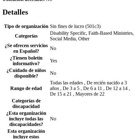
Detalles
Tipo de organización
Sin fines de lucro (501c3)
Disability Specific, Faith-Based Ministries,
Categorías
Social Media, Other
¿Se ofrecen servicios
No
en Español?
¿Tienen boletín
Yes
informativo?
¿Cuidado de niños
No
disponible?
Todas las edades , De recién nacido a 3
Rango de edad
años , De 3 a 5 , De 6 a 11 , De 12 a 14 ,
De 15 a 21 , Mayores de 22
Categorías de
discapacidad
¿Esta organización
incluye todas las
No
discapacidades?
Esta organización
incluye estos