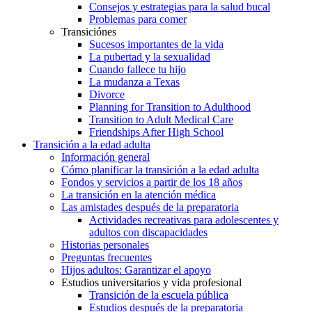
Consejos y estrategias para la salud bucal
Problemas para comer
Transiciónes
Sucesos importantes de la vida
La pubertad y la sexualidad
Cuando fallece tu hijo
La mudanza a Texas
Divorce
Planning for Transition to Adulthood
Transition to Adult Medical Care
Friendships After High School
Transición a la edad adulta
Información general
Cómo planificar la transición a la edad adulta
Fondos y servicios a partir de los 18 años
La transición en la atención médica
Las amistades después de la preparatoria
Actividades recreativas para adolescentes y
adultos con discapacidades
Historias personales
Preguntas frecuentes
Hijos adultos: Garantizar el apoyo
Estudios universitarios y vida profesional
Transición de la escuela pública
Estudios después de la preparatoria