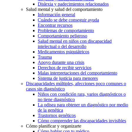
Dislexia y padecimientos relacionados
Salud mental y salud del comportamiento
Información general
Cuándo se debe conseguir ayuda
Encontrar recursos
Problemas de comportamiento
Comportamiento peligroso
Salud mental en niños con discapacidad
intelectual o del desarrollo
Medicamentos psiquiátricos
Trauma
Apoyo durante una crisis
Derechos de recibir servicios
Malas interpretaciones del comportamiento
Sistema de justicia para menores
Discapacidades múltiples, afecciones poco comunes o
casos sin diagnóstico
Niños con condición rara, varios diagnósticos o
no tiene diagnóstico
La odisea para obtener un diagnóstico por medio
de la genética
Trastornos genéticos
Cómo comprender las discapacidades invisibles
Cómo planificar y organizarte
Cómo hablar con tu médico