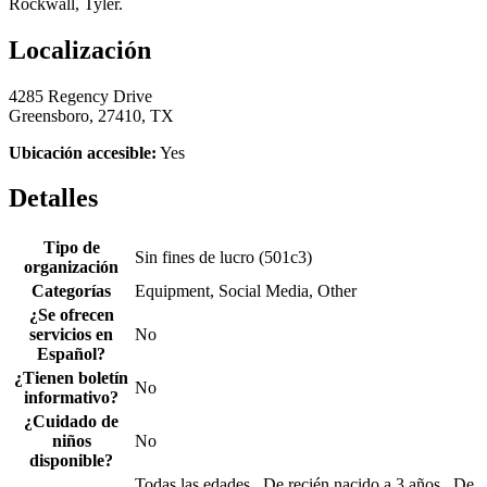
Rockwall, Tyler.
Localización
4285 Regency Drive
Greensboro, 27410, TX
Ubicación accesible:
Yes
Detalles
Tipo de
Sin fines de lucro (501c3)
organización
Categorías
Equipment, Social Media, Other
¿Se ofrecen
servicios en
No
Español?
¿Tienen boletín
No
informativo?
¿Cuidado de
niños
No
disponible?
Todas las edades , De recién nacido a 3 años , De