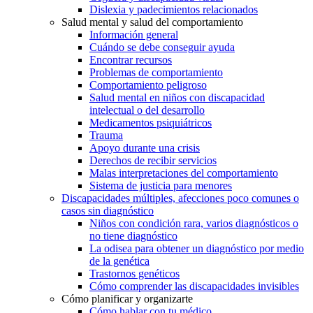
Dislexia y padecimientos relacionados
Salud mental y salud del comportamiento
Información general
Cuándo se debe conseguir ayuda
Encontrar recursos
Problemas de comportamiento
Comportamiento peligroso
Salud mental en niños con discapacidad
intelectual o del desarrollo
Medicamentos psiquiátricos
Trauma
Apoyo durante una crisis
Derechos de recibir servicios
Malas interpretaciones del comportamiento
Sistema de justicia para menores
Discapacidades múltiples, afecciones poco comunes o
casos sin diagnóstico
Niños con condición rara, varios diagnósticos o
no tiene diagnóstico
La odisea para obtener un diagnóstico por medio
de la genética
Trastornos genéticos
Cómo comprender las discapacidades invisibles
Cómo planificar y organizarte
Cómo hablar con tu médico