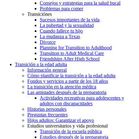
Consejos y estrategias para la salud bucal
Problemas para comer
Transiciónes
Sucesos importantes de la vida
La pubertad y la sexualidad
Cuando fallece tu hijo
La mudanza a Texas
Divorce
Planning for Transition to Adulthood
Transition to Adult Medical Care
Friendships After High School
Transición a la edad adulta
Información general
Cómo planificar la transición a la edad adulta
Fondos y servicios a partir de los 18 años
La transición en la atención médica
Las amistades después de la preparatoria
Actividades recreativas para adolescentes y
adultos con discapacidades
Historias personales
Preguntas frecuentes
Hijos adultos: Garantizar el apoyo
Estudios universitarios y vida profesional
Transición de la escuela pública
Estudios después de la preparatoria