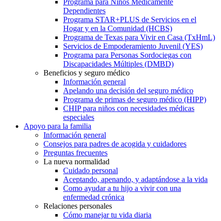
Programa para Niños Médicamente
Dependientes
Programa STAR+PLUS de Servicios en el
Hogar y en la Comunidad (HCBS)
Programa de Texas para Vivir en Casa (TxHmL)
Servicios de Empoderamiento Juvenil (YES)
Programa para Personas Sordociegas con
Discapacidades Múltiples (DMBD)
Beneficios y seguro médico
Información general
Apelando una decisión del seguro médico
Programa de primas de seguro médico (HIPP)
CHIP para niños con necesidades médicas
especiales
Apoyo para la familia
Información general
Consejos para padres de acogida y cuidadores
Preguntas frecuentes
La nueva normalidad
Cuidado personal
Aceptando, apenando, y adaptándose a la vida
Como ayudar a tu hijo a vivir con una
enfermedad crónica
Relaciones personales
Cómo manejar tu vida diaria