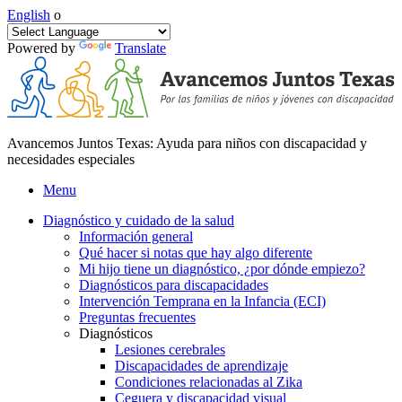
English
o
Powered by
Translate
Avancemos Juntos Texas: Ayuda para niños con discapacidad y
necesidades especiales
Menu
Diagnóstico y cuidado de la salud
Información general
Qué hacer si notas que hay algo diferente
Mi hijo tiene un diagnóstico, ¿por dónde empiezo?
Diagnósticos para discapacidades
Intervención Temprana en la Infancia (ECI)
Preguntas frecuentes
Diagnósticos
Lesiones cerebrales
Discapacidades de aprendizaje
Condiciones relacionadas al Zika
Ceguera y discapacidad visual