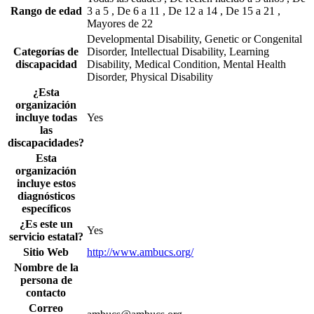
Rango de edad
3 a 5 , De 6 a 11 , De 12 a 14 , De 15 a 21 ,
Mayores de 22
Developmental Disability, Genetic or Congenital
Categorías de
Disorder, Intellectual Disability, Learning
discapacidad
Disability, Medical Condition, Mental Health
Disorder, Physical Disability
¿Esta
organización
incluye todas
Yes
las
discapacidades?
Esta
organización
incluye estos
diagnósticos
específicos
¿Es este un
Yes
servicio estatal?
Sitio Web
http://www.ambucs.org/
Nombre de la
persona de
contacto
Correo