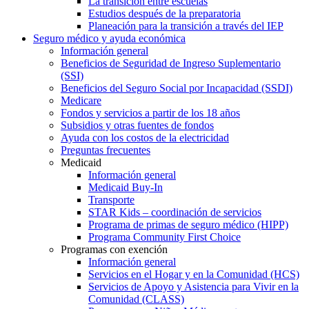
La transición entre escuelas
Estudios después de la preparatoria
Planeación para la transición a través del IEP
Seguro médico y ayuda económica
Información general
Beneficios de Seguridad de Ingreso Suplementario
(SSI)
Beneficios del Seguro Social por Incapacidad (SSDI)
Medicare
Fondos y servicios a partir de los 18 años
Subsidios y otras fuentes de fondos
Ayuda con los costos de la electricidad
Preguntas frecuentes
Medicaid
Información general
Medicaid Buy-In
Transporte
STAR Kids – coordinación de servicios
Programa de primas de seguro médico (HIPP)
Programa Community First Choice
Programas con exención
Información general
Servicios en el Hogar y en la Comunidad (HCS)
Servicios de Apoyo y Asistencia para Vivir en la
Comunidad (CLASS)