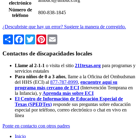
ambucs@ambucs.org
electrónico
Número de
800-838-1845
teléfono
¿Descubriste que hay un error? Sugiere la manera de corregirlo.
Share
Facebook
Twitter
Pinterest
Email
Contactos de discapacidades locales
Llame al 2-1-1
o visita el sitio
211texas.org
para programas y
servicios estatales
Para niños de 0 a 3 años
, llame a la Oficina del Ombudsman
del HHS (ECI) al
877-787-8999
,
encuentre aquí su
programa más cercano de ECI
(Intervención Temprana en
la Infancia),
y
Aprenda más sobre ECI
El Centro de Información de Educación Especial de
Texas (SPEDTex)
responde sus preguntas sobre educación
especial por teléfono, correo electrónico o chat en vivo en
línea
Ponte en contacto con otros padres
Inicio