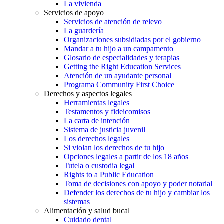
La vivienda
Servicios de apoyo
Servicios de atención de relevo
La guardería
Organizaciones subsidiadas por el gobierno
Mandar a tu hijo a un campamento
Glosario de especialidades y terapias
Getting the Right Education Services
Atención de un ayudante personal
Programa Community First Choice
Derechos y aspectos legales
Herramientas legales
Testamentos y fideicomisos
La carta de intención
Sistema de justicia juvenil
Los derechos legales
Si violan los derechos de tu hijo
Opciones legales a partir de los 18 años
Tutela o custodia legal
Rights to a Public Education
Toma de decisiones con apoyo y poder notarial
Defender los derechos de tu hijo y cambiar los
sistemas
Alimentación y salud bucal
Cuidado dental