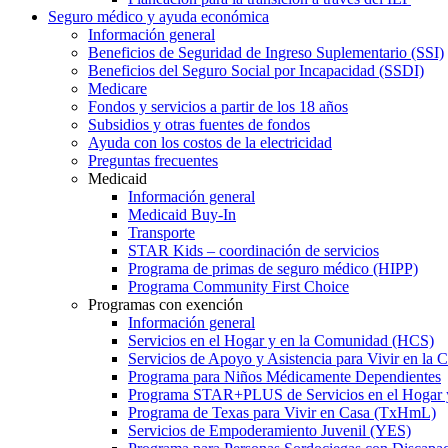
Seguro médico y ayuda económica
Información general
Beneficios de Seguridad de Ingreso Suplementario (SSI)
Beneficios del Seguro Social por Incapacidad (SSDI)
Medicare
Fondos y servicios a partir de los 18 años
Subsidios y otras fuentes de fondos
Ayuda con los costos de la electricidad
Preguntas frecuentes
Medicaid
Información general
Medicaid Buy-In
Transporte
STAR Kids – coordinación de servicios
Programa de primas de seguro médico (HIPP)
Programa Community First Choice
Programas con exención
Información general
Servicios en el Hogar y en la Comunidad (HCS)
Servicios de Apoyo y Asistencia para Vivir en l
Programa para Niños Médicamente Dependientes
Programa STAR+PLUS de Servicios en el Hogar
Programa de Texas para Vivir en Casa (TxHmL)
Servicios de Empoderamiento Juvenil (YES)