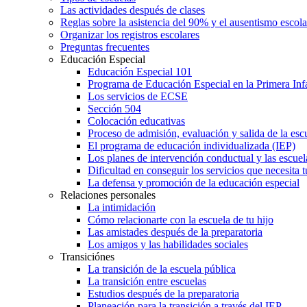
Las actividades después de clases
Reglas sobre la asistencia del 90% y el ausentismo escol
Organizar los registros escolares
Preguntas frecuentes
Educación Especial
Educación Especial 101
Programa de Educación Especial en la Primera Inf
Los servicios de ECSE
Sección 504
Colocación educativas
Proceso de admisión, evaluación y salida de la es
El programa de educación individualizada (IEP)
Los planes de intervención conductual y las escuel
Dificultad en conseguir los servicios que necesita t
La defensa y promoción de la educación especial
Relaciones personales
La intimidación
Cómo relacionarte con la escuela de tu hijo
Las amistades después de la preparatoria
Los amigos y las habilidades sociales
Transiciónes
La transición de la escuela pública
La transición entre escuelas
Estudios después de la preparatoria
Planeación para la transición a través del IEP