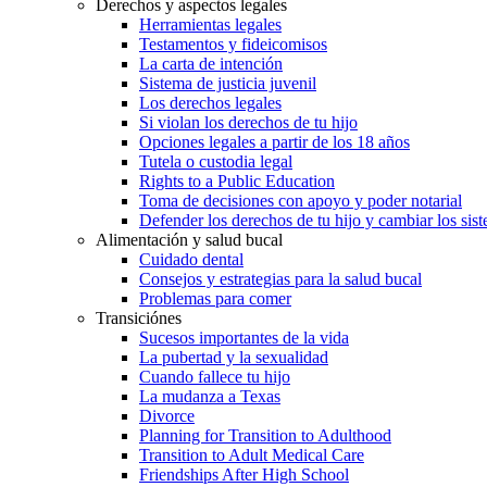
Derechos y aspectos legales
Herramientas legales
Testamentos y fideicomisos
La carta de intención
Sistema de justicia juvenil
Los derechos legales
Si violan los derechos de tu hijo
Opciones legales a partir de los 18 años
Tutela o custodia legal
Rights to a Public Education
Toma de decisiones con apoyo y poder notarial
Defender los derechos de tu hijo y cambiar los sis
Alimentación y salud bucal
Cuidado dental
Consejos y estrategias para la salud bucal
Problemas para comer
Transiciónes
Sucesos importantes de la vida
La pubertad y la sexualidad
Cuando fallece tu hijo
La mudanza a Texas
Divorce
Planning for Transition to Adulthood
Transition to Adult Medical Care
Friendships After High School