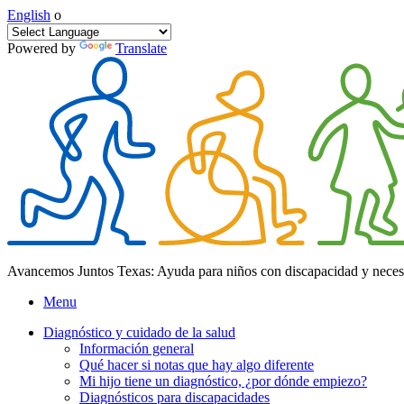
English
o
Powered by
Translate
Avancemos Juntos Texas: Ayuda para niños con discapacidad y neces
Menu
Diagnóstico y cuidado de la salud
Información general
Qué hacer si notas que hay algo diferente
Mi hijo tiene un diagnóstico, ¿por dónde empiezo?
Diagnósticos para discapacidades