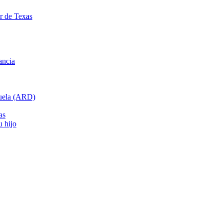
ar de Texas
ancia
cuela (ARD)
as
u hijo