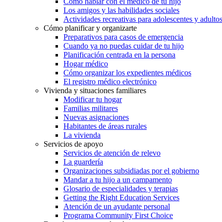
Cómo hablar con el médico de tu hijo
Los amigos y las habilidades sociales
Actividades recreativas para adolescentes y adulto
Cómo planificar y organizarte
Preparativos para casos de emergencia
Cuando ya no puedas cuidar de tu hijo
Planificación centrada en la persona
Hogar médico
Cómo organizar los expedientes médicos
El registro médico electrónico
Vivienda y situaciones familiares
Modificar tu hogar
Familias militares
Nuevas asignaciones
Habitantes de áreas rurales
La vivienda
Servicios de apoyo
Servicios de atención de relevo
La guardería
Organizaciones subsidiadas por el gobierno
Mandar a tu hijo a un campamento
Glosario de especialidades y terapias
Getting the Right Education Services
Atención de un ayudante personal
Programa Community First Choice