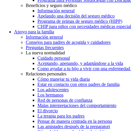
Programa para Personas Sordociegas con Discap
Beneficios y seguro médico
Información general
Apelando una decisión del seguro médico
Programa de primas de seguro médico (HIPP)
CHIP para niños con necesidades médicas especial
Apoyo para la familia
Información general
Consejos para padres de acogida y cuidadores
Preguntas frecuentes
La nueva normalidad
Cuidado personal
Aceptando, apenando, y adaptándose a la vida
Como ayudar a tu hijo a vivir con una enfermedad
Relaciones personales
Cómo manejar tu vida diaria
Estar en contacto con otros padres de familia
Los adolescentes
Los hermanos
Red de personas de confianza
Malas interpretaciones del comportamiento
El divorcio
La terapia para los padres
Pensar de manera centrada en la persona
Las amistades después de la preparatori