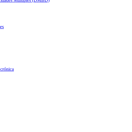
acidades Múltiples (DMBD)
es
 crónica