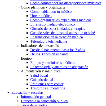
Cómo comprender las discapacidades invisibles
Cómo planificar y organizarte
Cómo hablar con tu médico
Hogar médico
Cómo organizar los expedientes médicos
El registro médico electrónico
Glosario de especialidades y terapias
Cuando sales del hospital antes que tu bebé
La transición en la atención médica
Telesalud y telemedicina
Indicadores del desarrollo
Desde el nacimiento hasta los 3 años
De los 3 años en adelante
Equipo
Equipo y suministros médicos
La tecnología y aparatos de adaptación
Alimentación y salud bucal
Salud bucal
Cuidado dental
Problemas para comer
Trastornos alimentarios
Educación y escuelas
Información general
Derecho a la educación pública
Tipos de escuelas