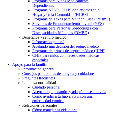
Programa para Niños Médicamente
Dependientes
Programa STAR+PLUS de Servicios en el
Hogar y en la Comunidad (HCBS)
Programa de Texas para Vivir en Casa (TxHmL)
Servicios de Empoderamiento Juvenil (YES)
Programa para Personas Sordociegas con
Discapacidades Múltiples (DMBD)
Beneficios y seguro médico
Información general
Apelando una decisión del seguro médico
Programa de primas de seguro médico (HIPP)
CHIP para niños con necesidades médicas
especiales
Apoyo para la familia
Información general
Consejos para padres de acogida y cuidadores
Preguntas frecuentes
La nueva normalidad
Cuidado personal
Aceptando, apenando, y adaptándose a la vida
Como ayudar a tu hijo a vivir con una
enfermedad crónica
Relaciones personales
Cómo manejar tu vida diaria