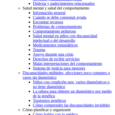
Dislexia y padecimientos relacionados
Salud mental y salud del comportamiento
Información general
Cuándo se debe conseguir ayuda
Encontrar recursos
Problemas de comportamiento
Comportamiento peligroso
Salud mental en niños con discapacidad
intelectual o del desarrollo
Medicamentos psiquiátricos
Trauma
Apoyo durante una crisis
Derechos de recibir servicios
Malas interpretaciones del comportamiento
Sistema de justicia para menores
Discapacidades múltiples, afecciones poco comunes o
casos sin diagnóstico
Niños con condición rara, varios diagnósticos o
no tiene diagnóstico
La odisea para obtener un diagnóstico por medio
de la genética
Trastornos genéticos
Cómo comprender las discapacidades invisibles
Cómo planificar y organizarte
Cómo hablar con tu médico