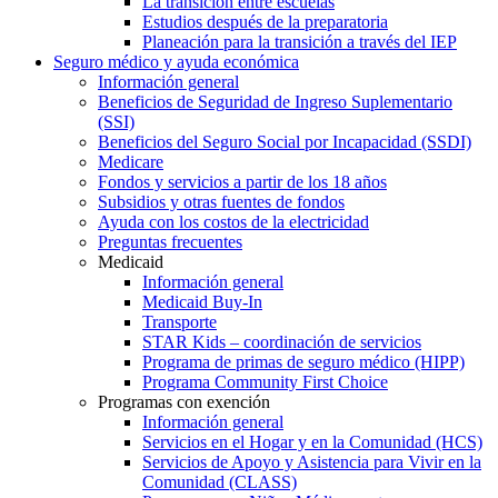
La transición entre escuelas
Estudios después de la preparatoria
Planeación para la transición a través del IEP
Seguro médico y ayuda económica
Información general
Beneficios de Seguridad de Ingreso Suplementario
(SSI)
Beneficios del Seguro Social por Incapacidad (SSDI)
Medicare
Fondos y servicios a partir de los 18 años
Subsidios y otras fuentes de fondos
Ayuda con los costos de la electricidad
Preguntas frecuentes
Medicaid
Información general
Medicaid Buy-In
Transporte
STAR Kids – coordinación de servicios
Programa de primas de seguro médico (HIPP)
Programa Community First Choice
Programas con exención
Información general
Servicios en el Hogar y en la Comunidad (HCS)
Servicios de Apoyo y Asistencia para Vivir en la
Comunidad (CLASS)