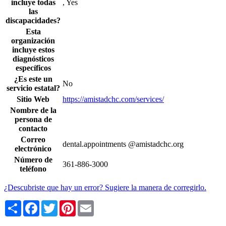
incluye todas
, Yes
las
discapacidades?
Esta
organización
incluye estos
diagnósticos
específicos
¿Es este un
No
servicio estatal?
Sitio Web
https://amistadchc.com/services/
Nombre de la
persona de
contacto
Correo
dental.appointments @amistadchc.org
electrónico
Número de
361-886-3000
teléfono
¿Descubriste que hay un error? Sugiere la manera de corregirlo.
Share
Facebook
Twitter
Pinterest
Email