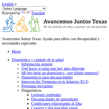
English
o
Powered by
Translate
Avancemos Juntos Texas: Ayuda para niños con discapacidad y
necesidades especiales
Menu
Diagnóstico y cuidado de la salud
Información general
Qué hacer si notas que hay algo diferente
Mi hijo tiene un diagnóstico, ¿por dónde empiezo?
Diagnósticos para discapacidades
Intervención Temprana en la Infancia (ECI)
Preguntas frecuentes
Diagnósticos
Lesiones cerebrales
Discapacidades de aprendizaje
Condiciones relacionadas al Zika
Ceguera y discapacidad visual