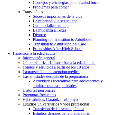
Consejos y estrategias para la salud bucal
Problemas para comer
Transiciónes
Sucesos importantes de la vida
La pubertad y la sexualidad
Cuando fallece tu hijo
La mudanza a Texas
Divorce
Planning for Transition to Adulthood
Transition to Adult Medical Care
Friendships After High School
Transición a la edad adulta
Información general
Cómo planificar la transición a la edad adulta
Fondos y servicios a partir de los 18 años
La transición en la atención médica
Las amistades después de la preparatoria
Actividades recreativas para adolescentes y
adultos con discapacidades
Historias personales
Preguntas frecuentes
Hijos adultos: Garantizar el apoyo
Estudios universitarios y vida profesional
Transición de la escuela pública
Estudios después de la preparatoria