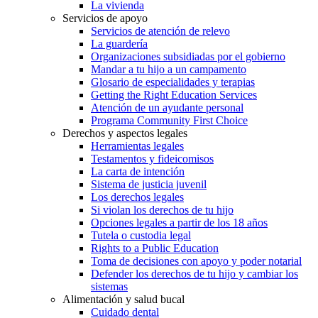
La vivienda
Servicios de apoyo
Servicios de atención de relevo
La guardería
Organizaciones subsidiadas por el gobierno
Mandar a tu hijo a un campamento
Glosario de especialidades y terapias
Getting the Right Education Services
Atención de un ayudante personal
Programa Community First Choice
Derechos y aspectos legales
Herramientas legales
Testamentos y fideicomisos
La carta de intención
Sistema de justicia juvenil
Los derechos legales
Si violan los derechos de tu hijo
Opciones legales a partir de los 18 años
Tutela o custodia legal
Rights to a Public Education
Toma de decisiones con apoyo y poder notarial
Defender los derechos de tu hijo y cambiar los
sistemas
Alimentación y salud bucal
Cuidado dental