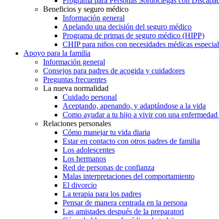
Programa para Personas Sordociegas con Discap
Beneficios y seguro médico
Información general
Apelando una decisión del seguro médico
Programa de primas de seguro médico (HIPP)
CHIP para niños con necesidades médicas especial
Apoyo para la familia
Información general
Consejos para padres de acogida y cuidadores
Preguntas frecuentes
La nueva normalidad
Cuidado personal
Aceptando, apenando, y adaptándose a la vida
Como ayudar a tu hijo a vivir con una enfermedad
Relaciones personales
Cómo manejar tu vida diaria
Estar en contacto con otros padres de familia
Los adolescentes
Los hermanos
Red de personas de confianza
Malas interpretaciones del comportamiento
El divorcio
La terapia para los padres
Pensar de manera centrada en la persona
Las amistades después de la preparatori