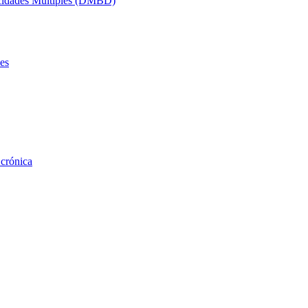
acidades Múltiples (DMBD)
es
 crónica