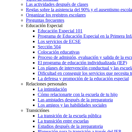
Las actividades después de clases
Reglas sobre la asistencia del 90% y el ausentismo escol
Organizar los registros escolares
Preguntas frecuentes
Educación Especial
Educación Especial 101
Programa de Educación Especial en la Primera Inf
Los servicios de ECSE
Sección 504
Colocación educativas
Proceso de admisión, evaluación y salida de la es
El programa de educación individualizada (IEP)
Los planes de intervención conductual y las escuel
Dificultad en conseguir los servicios que necesita t
La defensa y promoción de la educación especial
Relaciones personales
La intimidación
Cómo relacionarte con la escuela de tu hijo
Las amistades después de la preparatoria
Los amigos y las habilidades sociales
Transiciónes
La transición de la escuela pública
La transición entre escuelas
Estudios después de la preparatoria
Planeación para la transición a través del IEP