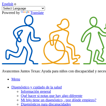
English
o
Powered by
Translate
Avancemos Juntos Texas: Ayuda para niños con discapacidad y neces
Menu
Diagnóstico y cuidado de la salud
Información general
Qué hacer si notas que hay algo diferente
Mi hijo tiene un diagnóstico, ¿por dónde empiezo?
Diagnósticos para discapacidades