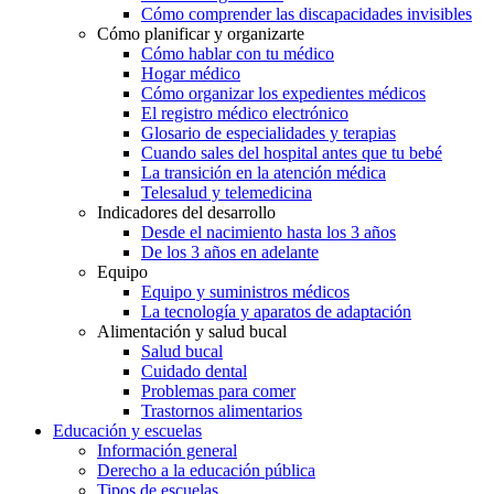
Cómo comprender las discapacidades invisibles
Cómo planificar y organizarte
Cómo hablar con tu médico
Hogar médico
Cómo organizar los expedientes médicos
El registro médico electrónico
Glosario de especialidades y terapias
Cuando sales del hospital antes que tu bebé
La transición en la atención médica
Telesalud y telemedicina
Indicadores del desarrollo
Desde el nacimiento hasta los 3 años
De los 3 años en adelante
Equipo
Equipo y suministros médicos
La tecnología y aparatos de adaptación
Alimentación y salud bucal
Salud bucal
Cuidado dental
Problemas para comer
Trastornos alimentarios
Educación y escuelas
Información general
Derecho a la educación pública
Tipos de escuelas