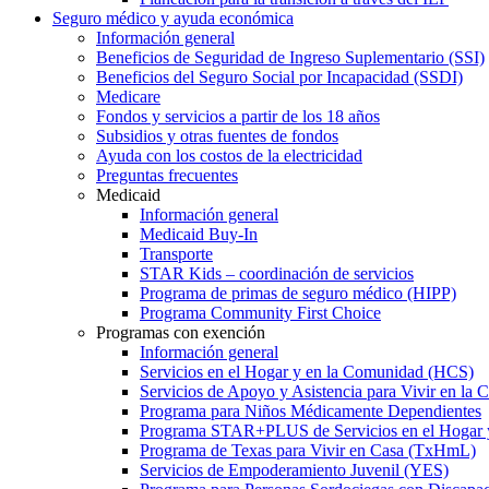
Seguro médico y ayuda económica
Información general
Beneficios de Seguridad de Ingreso Suplementario (SSI)
Beneficios del Seguro Social por Incapacidad (SSDI)
Medicare
Fondos y servicios a partir de los 18 años
Subsidios y otras fuentes de fondos
Ayuda con los costos de la electricidad
Preguntas frecuentes
Medicaid
Información general
Medicaid Buy-In
Transporte
STAR Kids – coordinación de servicios
Programa de primas de seguro médico (HIPP)
Programa Community First Choice
Programas con exención
Información general
Servicios en el Hogar y en la Comunidad (HCS)
Servicios de Apoyo y Asistencia para Vivir en l
Programa para Niños Médicamente Dependientes
Programa STAR+PLUS de Servicios en el Hogar
Programa de Texas para Vivir en Casa (TxHmL)
Servicios de Empoderamiento Juvenil (YES)