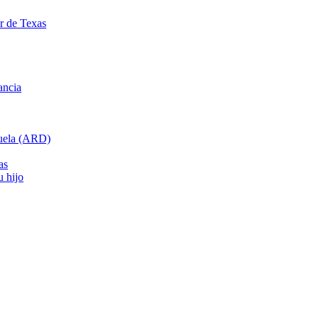
ar de Texas
ancia
cuela (ARD)
as
u hijo