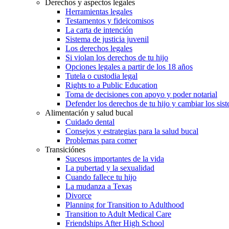
Derechos y aspectos legales
Herramientas legales
Testamentos y fideicomisos
La carta de intención
Sistema de justicia juvenil
Los derechos legales
Si violan los derechos de tu hijo
Opciones legales a partir de los 18 años
Tutela o custodia legal
Rights to a Public Education
Toma de decisiones con apoyo y poder notarial
Defender los derechos de tu hijo y cambiar los sis
Alimentación y salud bucal
Cuidado dental
Consejos y estrategias para la salud bucal
Problemas para comer
Transiciónes
Sucesos importantes de la vida
La pubertad y la sexualidad
Cuando fallece tu hijo
La mudanza a Texas
Divorce
Planning for Transition to Adulthood
Transition to Adult Medical Care
Friendships After High School