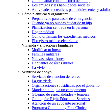
Cómo hablar con el médico de tu hijo
Los amigos y las habilidades sociales
Actividades recreativas para adolescentes y adulto
Cómo planificar y organizarte
Preparativos para casos de emergencia
Cuando ya no puedas cuidar de tu hijo
Planificación centrada en la persona
Hogar médico
Cómo organizar los expedientes médicos
El registro médico electrónico
Vivienda y situaciones familiares
Modificar tu hogar
Familias militares
Nuevas asignaciones
Habitantes de áreas rurales
La vivienda
Servicios de apoyo
Servicios de atención de relevo
La guardería
Organizaciones subsidiadas por el gobierno
Mandar a tu hijo a un campamento
Glosario de especialidades y terapias
Getting the Right Education Services
Atención de un ayudante personal
Programa Community First Choice