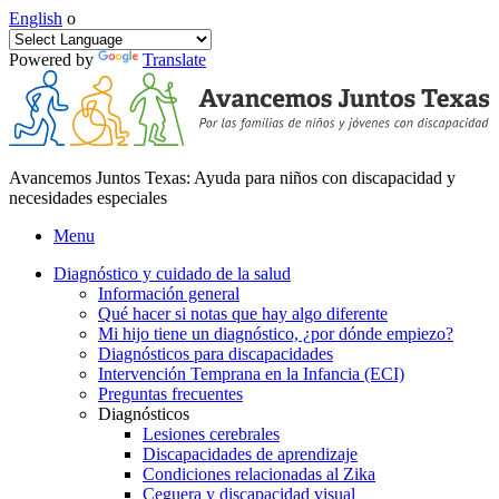
English
o
Powered by
Translate
Avancemos Juntos Texas: Ayuda para niños con discapacidad y
necesidades especiales
Menu
Diagnóstico y cuidado de la salud
Información general
Qué hacer si notas que hay algo diferente
Mi hijo tiene un diagnóstico, ¿por dónde empiezo?
Diagnósticos para discapacidades
Intervención Temprana en la Infancia (ECI)
Preguntas frecuentes
Diagnósticos
Lesiones cerebrales
Discapacidades de aprendizaje
Condiciones relacionadas al Zika
Ceguera y discapacidad visual