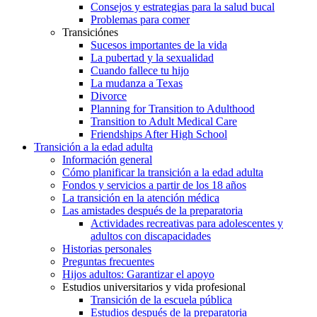
Consejos y estrategias para la salud bucal
Problemas para comer
Transiciónes
Sucesos importantes de la vida
La pubertad y la sexualidad
Cuando fallece tu hijo
La mudanza a Texas
Divorce
Planning for Transition to Adulthood
Transition to Adult Medical Care
Friendships After High School
Transición a la edad adulta
Información general
Cómo planificar la transición a la edad adulta
Fondos y servicios a partir de los 18 años
La transición en la atención médica
Las amistades después de la preparatoria
Actividades recreativas para adolescentes y
adultos con discapacidades
Historias personales
Preguntas frecuentes
Hijos adultos: Garantizar el apoyo
Estudios universitarios y vida profesional
Transición de la escuela pública
Estudios después de la preparatoria