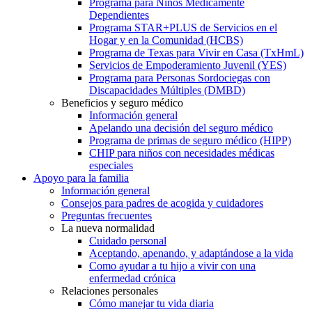
Programa para Niños Médicamente
Dependientes
Programa STAR+PLUS de Servicios en el
Hogar y en la Comunidad (HCBS)
Programa de Texas para Vivir en Casa (TxHmL)
Servicios de Empoderamiento Juvenil (YES)
Programa para Personas Sordociegas con
Discapacidades Múltiples (DMBD)
Beneficios y seguro médico
Información general
Apelando una decisión del seguro médico
Programa de primas de seguro médico (HIPP)
CHIP para niños con necesidades médicas
especiales
Apoyo para la familia
Información general
Consejos para padres de acogida y cuidadores
Preguntas frecuentes
La nueva normalidad
Cuidado personal
Aceptando, apenando, y adaptándose a la vida
Como ayudar a tu hijo a vivir con una
enfermedad crónica
Relaciones personales
Cómo manejar tu vida diaria