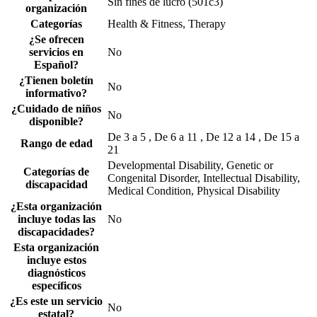
Sin fines de lucro (501c3)
organización
Categorías
Health & Fitness, Therapy
¿Se ofrecen
servicios en
No
Español?
¿Tienen boletín
No
informativo?
¿Cuidado de niños
No
disponible?
De 3 a 5 , De 6 a 11 , De 12 a 14 , De 15 a
Rango de edad
21
Developmental Disability, Genetic or
Categorías de
Congenital Disorder, Intellectual Disability,
discapacidad
Medical Condition, Physical Disability
¿Esta organización
incluye todas las
No
discapacidades?
Esta organización
incluye estos
diagnósticos
específicos
¿Es este un servicio
No
estatal?