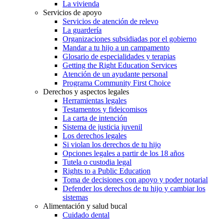
La vivienda
Servicios de apoyo
Servicios de atención de relevo
La guardería
Organizaciones subsidiadas por el gobierno
Mandar a tu hijo a un campamento
Glosario de especialidades y terapias
Getting the Right Education Services
Atención de un ayudante personal
Programa Community First Choice
Derechos y aspectos legales
Herramientas legales
Testamentos y fideicomisos
La carta de intención
Sistema de justicia juvenil
Los derechos legales
Si violan los derechos de tu hijo
Opciones legales a partir de los 18 años
Tutela o custodia legal
Rights to a Public Education
Toma de decisiones con apoyo y poder notarial
Defender los derechos de tu hijo y cambiar los
sistemas
Alimentación y salud bucal
Cuidado dental