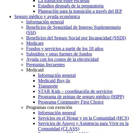
La transición entre escuelas
Estudios después de la preparatoria
Planeación para la transición a través del IEP
Seguro médico y ayuda económica
Información general
Beneficios de Seguridad de Ingreso Suplementario
(SSI)
Beneficios del Seguro Social por Incapacidad (SSDI)
Medicare
Fondos y servicios a partir de los 18 años
Subsidios y otras fuentes de fondos
Ayuda con los costos de la electricidad
Preguntas frecuentes
Medicaid
Información general
Medicaid Buy-In
Transporte
STAR Kids – coordinación de servicios
Programa de primas de seguro médico (HIPP)
Programa Community First Choice
Programas con exención
Información general
Servicios en el Hogar y en la Comunidad (HCS)
Servicios de Apoyo y Asistencia para Vivir en la
Comunidad (CLASS)