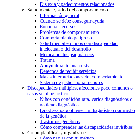
Dislexia y padecimientos relacionados
Salud mental y salud del comportamiento
Información general
Cuándo se debe conseguir ayuda
Encontrar recursos
Problemas de comportamiento
Comportamiento peligroso
Salud mental en niños con discapacidad
intelectual o del desarrollo
Medicamentos psiquiátricos
Trauma
Apoyo durante una crisis
Derechos de recibir servicios
Malas interpretaciones del comportamiento
Sistema de justicia para menores
Discapacidades múltiples, afecciones poco comunes o
casos sin diagnóstico
Niños con condición rara, varios diagnósticos o
no tiene diagnóstico
La odisea para obtener un diagnóstico por medio
de la genética
Trastornos genéticos
Cómo comprender las discapacidades invisibles
Cómo planificar y organizarte
Cómo hablar con tu médico