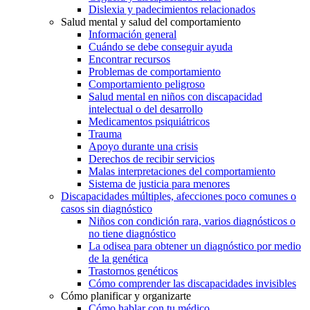
Dislexia y padecimientos relacionados
Salud mental y salud del comportamiento
Información general
Cuándo se debe conseguir ayuda
Encontrar recursos
Problemas de comportamiento
Comportamiento peligroso
Salud mental en niños con discapacidad
intelectual o del desarrollo
Medicamentos psiquiátricos
Trauma
Apoyo durante una crisis
Derechos de recibir servicios
Malas interpretaciones del comportamiento
Sistema de justicia para menores
Discapacidades múltiples, afecciones poco comunes o
casos sin diagnóstico
Niños con condición rara, varios diagnósticos o
no tiene diagnóstico
La odisea para obtener un diagnóstico por medio
de la genética
Trastornos genéticos
Cómo comprender las discapacidades invisibles
Cómo planificar y organizarte
Cómo hablar con tu médico