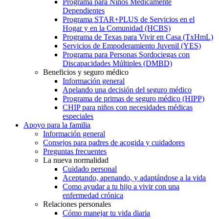
Programa para Niños Médicamente
Dependientes
Programa STAR+PLUS de Servicios en el
Hogar y en la Comunidad (HCBS)
Programa de Texas para Vivir en Casa (TxHmL)
Servicios de Empoderamiento Juvenil (YES)
Programa para Personas Sordociegas con
Discapacidades Múltiples (DMBD)
Beneficios y seguro médico
Información general
Apelando una decisión del seguro médico
Programa de primas de seguro médico (HIPP)
CHIP para niños con necesidades médicas
especiales
Apoyo para la familia
Información general
Consejos para padres de acogida y cuidadores
Preguntas frecuentes
La nueva normalidad
Cuidado personal
Aceptando, apenando, y adaptándose a la vida
Como ayudar a tu hijo a vivir con una
enfermedad crónica
Relaciones personales
Cómo manejar tu vida diaria