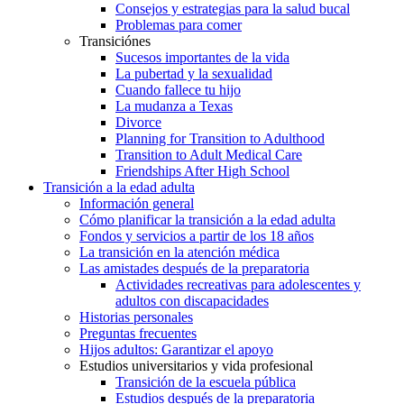
Consejos y estrategias para la salud bucal
Problemas para comer
Transiciónes
Sucesos importantes de la vida
La pubertad y la sexualidad
Cuando fallece tu hijo
La mudanza a Texas
Divorce
Planning for Transition to Adulthood
Transition to Adult Medical Care
Friendships After High School
Transición a la edad adulta
Información general
Cómo planificar la transición a la edad adulta
Fondos y servicios a partir de los 18 años
La transición en la atención médica
Las amistades después de la preparatoria
Actividades recreativas para adolescentes y
adultos con discapacidades
Historias personales
Preguntas frecuentes
Hijos adultos: Garantizar el apoyo
Estudios universitarios y vida profesional
Transición de la escuela pública
Estudios después de la preparatoria