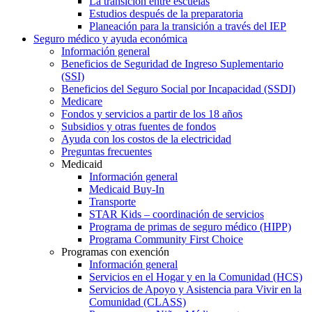
La transición entre escuelas
Estudios después de la preparatoria
Planeación para la transición a través del IEP
Seguro médico y ayuda económica
Información general
Beneficios de Seguridad de Ingreso Suplementario
(SSI)
Beneficios del Seguro Social por Incapacidad (SSDI)
Medicare
Fondos y servicios a partir de los 18 años
Subsidios y otras fuentes de fondos
Ayuda con los costos de la electricidad
Preguntas frecuentes
Medicaid
Información general
Medicaid Buy-In
Transporte
STAR Kids – coordinación de servicios
Programa de primas de seguro médico (HIPP)
Programa Community First Choice
Programas con exención
Información general
Servicios en el Hogar y en la Comunidad (HCS)
Servicios de Apoyo y Asistencia para Vivir en la
Comunidad (CLASS)