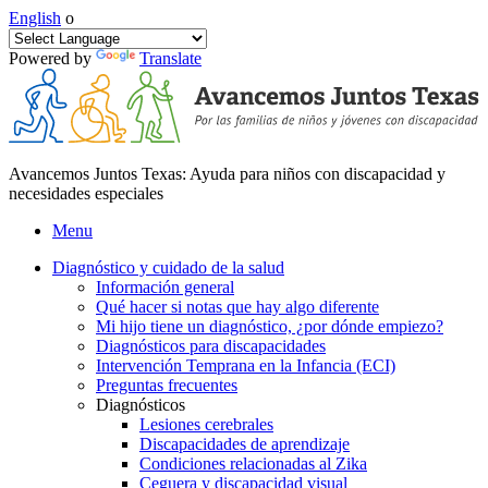
English
o
Powered by
Translate
Avancemos Juntos Texas: Ayuda para niños con discapacidad y
necesidades especiales
Menu
Diagnóstico y cuidado de la salud
Información general
Qué hacer si notas que hay algo diferente
Mi hijo tiene un diagnóstico, ¿por dónde empiezo?
Diagnósticos para discapacidades
Intervención Temprana en la Infancia (ECI)
Preguntas frecuentes
Diagnósticos
Lesiones cerebrales
Discapacidades de aprendizaje
Condiciones relacionadas al Zika
Ceguera y discapacidad visual