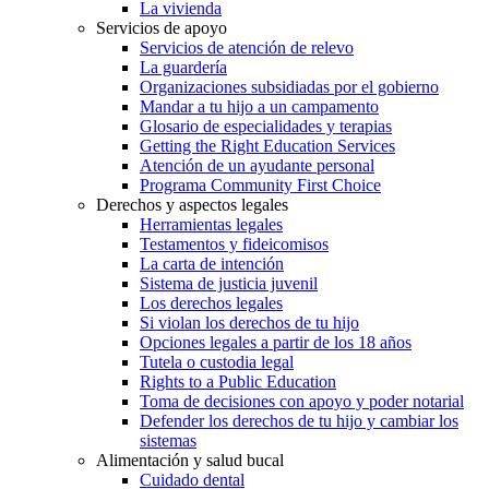
La vivienda
Servicios de apoyo
Servicios de atención de relevo
La guardería
Organizaciones subsidiadas por el gobierno
Mandar a tu hijo a un campamento
Glosario de especialidades y terapias
Getting the Right Education Services
Atención de un ayudante personal
Programa Community First Choice
Derechos y aspectos legales
Herramientas legales
Testamentos y fideicomisos
La carta de intención
Sistema de justicia juvenil
Los derechos legales
Si violan los derechos de tu hijo
Opciones legales a partir de los 18 años
Tutela o custodia legal
Rights to a Public Education
Toma de decisiones con apoyo y poder notarial
Defender los derechos de tu hijo y cambiar los
sistemas
Alimentación y salud bucal
Cuidado dental