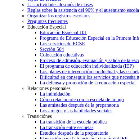
Las actividades después de clases
Reglas sobre la asistencia del 90% y el ausentismo escol
Organizar los registros escolares
Preguntas frecuentes
Educación Especial
Educación Especial 101
Programa de Educación Especial en la Primera Inf
Los servicios de ECSE
Sección 504
Colocación educativas
Proceso de admisión, evaluación y salida de la es
El programa de educación individualizada (IEP)
Los planes de intervención conductual y las escuel
Dificultad en conseguir los servicios que necesita t
La defensa y promoción de la educación especial
Relaciones personales
La intimidación
Cómo relacionarte con la escuela de tu hijo
Las amistades después de la preparatoria
Los amigos y las habilidades sociales
Transiciónes
La transición de la escuela pública
La transición entre escuelas
Estudios después de la preparatoria
Planeación para la transición a través del IEP