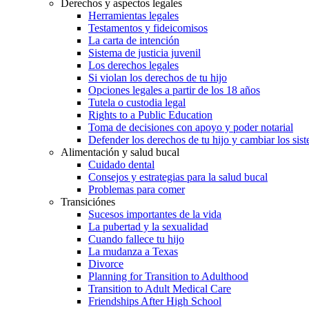
Derechos y aspectos legales
Herramientas legales
Testamentos y fideicomisos
La carta de intención
Sistema de justicia juvenil
Los derechos legales
Si violan los derechos de tu hijo
Opciones legales a partir de los 18 años
Tutela o custodia legal
Rights to a Public Education
Toma de decisiones con apoyo y poder notarial
Defender los derechos de tu hijo y cambiar los sis
Alimentación y salud bucal
Cuidado dental
Consejos y estrategias para la salud bucal
Problemas para comer
Transiciónes
Sucesos importantes de la vida
La pubertad y la sexualidad
Cuando fallece tu hijo
La mudanza a Texas
Divorce
Planning for Transition to Adulthood
Transition to Adult Medical Care
Friendships After High School