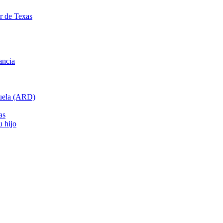
ar de Texas
ancia
cuela (ARD)
as
u hijo