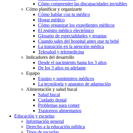
Cómo comprender las discapacidades invisibles
Cómo planificar y organizarte
Cómo hablar con tu médico
Hogar médico
Cómo organizar los expedientes médicos
El registro médico electrónico
Glosario de especialidades y terapias
Cuando sales del hospital antes que tu bebé
La transición en la atención médica
Telesalud y telemedicina
Indicadores del desarrollo
Desde el nacimiento hasta los 3 años
De los 3 años en adelante
Equipo
Equipo y suministros médicos
La tecnología y aparatos de adaptación
Alimentación y salud bucal
Salud bucal
Cuidado dental
Problemas para comer
Trastornos alimentarios
Educación y escuelas
Información general
Derecho a la educación pública
Tipos de escuelas