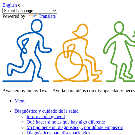
English
o
Powered by
Translate
Avancemos Juntos Texas: Ayuda para niños con discapacidad y neces
Menu
Diagnóstico y cuidado de la salud
Información general
Qué hacer si notas que hay algo diferente
Mi hijo tiene un diagnóstico, ¿por dónde empiezo?
Diagnósticos para discapacidades