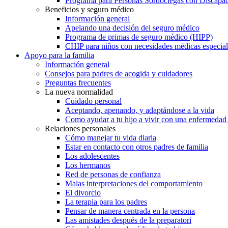
Programa para Personas Sordociegas con Discap
Beneficios y seguro médico
Información general
Apelando una decisión del seguro médico
Programa de primas de seguro médico (HIPP)
CHIP para niños con necesidades médicas especial
Apoyo para la familia
Información general
Consejos para padres de acogida y cuidadores
Preguntas frecuentes
La nueva normalidad
Cuidado personal
Aceptando, apenando, y adaptándose a la vida
Como ayudar a tu hijo a vivir con una enfermedad
Relaciones personales
Cómo manejar tu vida diaria
Estar en contacto con otros padres de familia
Los adolescentes
Los hermanos
Red de personas de confianza
Malas interpretaciones del comportamiento
El divorcio
La terapia para los padres
Pensar de manera centrada en la persona
Las amistades después de la preparatori