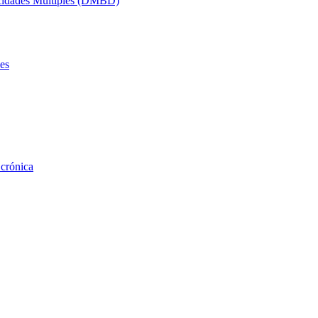
acidades Múltiples (DMBD)
es
 crónica