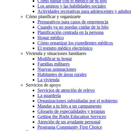
Cómo hablar con el médico de tu hijo
Los amigos y las habilidades sociales
Actividades recreativas para adolescentes y adulto
Cómo planificar y organizarte
Preparativos para casos de emergencia
Cuando ya no puedas cuidar de tu hijo
Planificación centrada en la persona
Hogar médico
Cómo organizar los expedientes médicos
El registro médico electrónico
Vivienda y situaciones familiares
Modificar tu hogar
Familias militares
Nuevas asignaciones
Habitantes de áreas rurales
La vivienda
Servicios de apoyo
Servicios de atención de relevo
La guardería
Organizaciones subsidiadas por el gobierno
Mandar a tu hijo a un campamento
Glosario de especialidades y terapias
Getting the Right Education Services
Atención de un ayudante personal
Programa Community First Choice