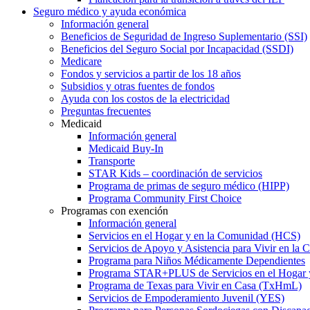
Seguro médico y ayuda económica
Información general
Beneficios de Seguridad de Ingreso Suplementario (SSI)
Beneficios del Seguro Social por Incapacidad (SSDI)
Medicare
Fondos y servicios a partir de los 18 años
Subsidios y otras fuentes de fondos
Ayuda con los costos de la electricidad
Preguntas frecuentes
Medicaid
Información general
Medicaid Buy-In
Transporte
STAR Kids – coordinación de servicios
Programa de primas de seguro médico (HIPP)
Programa Community First Choice
Programas con exención
Información general
Servicios en el Hogar y en la Comunidad (HCS)
Servicios de Apoyo y Asistencia para Vivir en l
Programa para Niños Médicamente Dependientes
Programa STAR+PLUS de Servicios en el Hogar
Programa de Texas para Vivir en Casa (TxHmL)
Servicios de Empoderamiento Juvenil (YES)