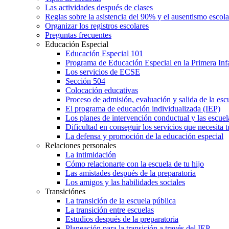
Las actividades después de clases
Reglas sobre la asistencia del 90% y el ausentismo escol
Organizar los registros escolares
Preguntas frecuentes
Educación Especial
Educación Especial 101
Programa de Educación Especial en la Primera Inf
Los servicios de ECSE
Sección 504
Colocación educativas
Proceso de admisión, evaluación y salida de la es
El programa de educación individualizada (IEP)
Los planes de intervención conductual y las escuel
Dificultad en conseguir los servicios que necesita t
La defensa y promoción de la educación especial
Relaciones personales
La intimidación
Cómo relacionarte con la escuela de tu hijo
Las amistades después de la preparatoria
Los amigos y las habilidades sociales
Transiciónes
La transición de la escuela pública
La transición entre escuelas
Estudios después de la preparatoria
Planeación para la transición a través del IEP