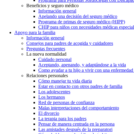
Programa para Personas Sordociegas con Discap
Beneficios y seguro médico
Información general
Apelando una decisión del seguro médico
Programa de primas de seguro médico (HIPP)
CHIP para niños con necesidades médicas especial
Apoyo para la familia
Información general
Consejos para padres de acogida y cuidadores
Preguntas frecuentes
La nueva normalidad
Cuidado personal
Aceptando, apenando, y adaptándose a la vida
Como ayudar a tu hijo a vivir con una enfermedad
Relaciones personales
Cómo manejar tu vida diaria
Estar en contacto con otros padres de familia
Los adolescentes
Los hermanos
Red de personas de confianza
Malas interpretaciones del comportamiento
El divorcio
La terapia para los padres
Pensar de manera centrada en la persona
Las amistades después de la preparatori