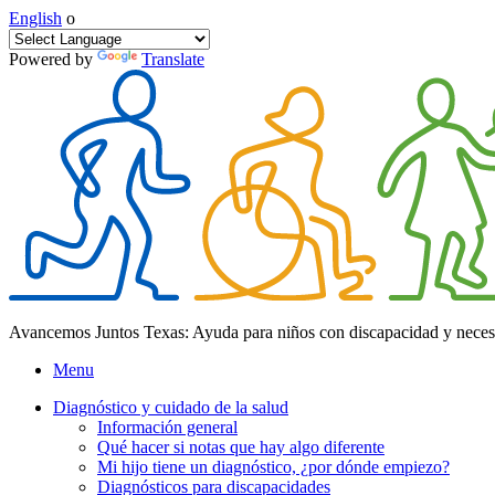
English
o
Powered by
Translate
Avancemos Juntos Texas: Ayuda para niños con discapacidad y neces
Menu
Diagnóstico y cuidado de la salud
Información general
Qué hacer si notas que hay algo diferente
Mi hijo tiene un diagnóstico, ¿por dónde empiezo?
Diagnósticos para discapacidades