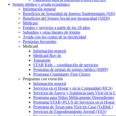
Seguro médico y ayuda económica
Información general
Beneficios de Seguridad de Ingreso Suplementario (SSI)
Beneficios del Seguro Social por Incapacidad (SSDI)
Medicare
Fondos y servicios a partir de los 18 años
Subsidios y otras fuentes de fondos
Ayuda con los costos de la electricidad
Preguntas frecuentes
Medicaid
Información general
Medicaid Buy-In
Transporte
STAR Kids – coordinación de servicios
Programa de primas de seguro médico (HIPP)
Programa Community First Choice
Programas con exención
Información general
Servicios en el Hogar y en la Comunidad (HCS)
Servicios de Apoyo y Asistencia para Vivir en l
Programa para Niños Médicamente Dependientes
Programa STAR+PLUS de Servicios en el Hogar
Programa de Texas para Vivir en Casa (TxHmL)
Servicios de Empoderamiento Juvenil (YES)