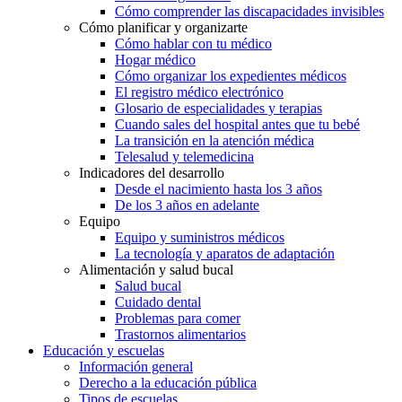
Cómo comprender las discapacidades invisibles
Cómo planificar y organizarte
Cómo hablar con tu médico
Hogar médico
Cómo organizar los expedientes médicos
El registro médico electrónico
Glosario de especialidades y terapias
Cuando sales del hospital antes que tu bebé
La transición en la atención médica
Telesalud y telemedicina
Indicadores del desarrollo
Desde el nacimiento hasta los 3 años
De los 3 años en adelante
Equipo
Equipo y suministros médicos
La tecnología y aparatos de adaptación
Alimentación y salud bucal
Salud bucal
Cuidado dental
Problemas para comer
Trastornos alimentarios
Educación y escuelas
Información general
Derecho a la educación pública
Tipos de escuelas