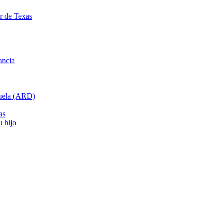
ar de Texas
ancia
cuela (ARD)
as
u hijo