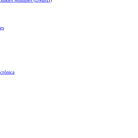
acidades Múltiples (DMBD)
es
 crónica