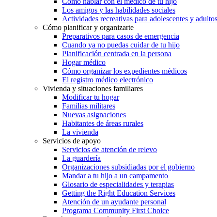
Cómo hablar con el médico de tu hijo
Los amigos y las habilidades sociales
Actividades recreativas para adolescentes y adulto
Cómo planificar y organizarte
Preparativos para casos de emergencia
Cuando ya no puedas cuidar de tu hijo
Planificación centrada en la persona
Hogar médico
Cómo organizar los expedientes médicos
El registro médico electrónico
Vivienda y situaciones familiares
Modificar tu hogar
Familias militares
Nuevas asignaciones
Habitantes de áreas rurales
La vivienda
Servicios de apoyo
Servicios de atención de relevo
La guardería
Organizaciones subsidiadas por el gobierno
Mandar a tu hijo a un campamento
Glosario de especialidades y terapias
Getting the Right Education Services
Atención de un ayudante personal
Programa Community First Choice