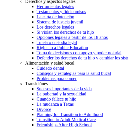
Derechos y aspectos legales
Herramientas legales
Testamentos y fideicomisos
La carta de intención
Sistema de justicia juvenil
Los derechos legales
Si violan los derechos de tu hijo
Opciones legales a partir de los 18 años
Tutela o custodia legal
Rights to a Public Education
Toma de decisiones con apoyo y poder notarial
Defender los derechos de tu hijo y cambiar los sis
Alimentación y salud bucal
Cuidado dental
Consejos y estrategias para la salud bucal
Problemas para comer
Transiciónes
Sucesos importantes de la vida
La pubertad y la sexualidad
Cuando fallece tu hijo
La mudanza a Texas
Divorce
Planning for Transition to Adulthood
Transition to Adult Medical Care
Friendships After High School