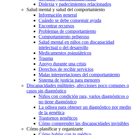
Dislexia y padecimientos relacionados
Salud mental y salud del comportamiento
Información general
Cuándo se debe conseguir ayuda
Encontrar recursos
Problemas de comportamiento
Comportamiento peligroso
Salud mental en niños con discapacidad
intelectual o del desarrollo
Medicamentos psiquiátricos
Trauma
Apoyo durante una crisis
Derechos de recibir servicios
Malas interpretaciones del comportamiento
Sistema de justicia para menores
Discapacidades múltiples, afecciones poco comunes o
casos sin diagnóstico
Niños con condición rara, varios diagnósticos o
no tiene diagnóstico
La odisea para obtener un diagnóstico por medio
de la genética
Trastornos genéticos
Cómo comprender las discapacidades invisibles
Cómo planificar y organizarte
Cómo hablar con tu médico