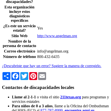
discapacidades?
Esta organización
incluye estos
diagnósticos
específicos
¿Es este un servicio
Yes
estatal?
Sitio Web
http://www.angelman.org
Nombre de la
persona de contacto
Correo electrónico
info@angelman.org
Número de teléfono
800-432-6435
¿Descubriste que hay un error? Sugiere la manera de corregirlo.
Share
Facebook
Twitter
Pinterest
Email
Contactos de discapacidades locales
Llame al 2-1-1
o visita el sitio
211texas.org
para programas y
servicios estatales
Para niños de 0 a 3 años
, llame a la Oficina del Ombudsman
del HHS (ECI) al
877-787-8999
,
encuentre aquí su