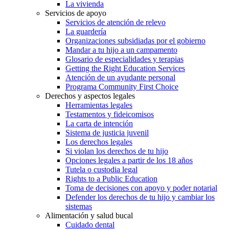
La vivienda
Servicios de apoyo
Servicios de atención de relevo
La guardería
Organizaciones subsidiadas por el gobierno
Mandar a tu hijo a un campamento
Glosario de especialidades y terapias
Getting the Right Education Services
Atención de un ayudante personal
Programa Community First Choice
Derechos y aspectos legales
Herramientas legales
Testamentos y fideicomisos
La carta de intención
Sistema de justicia juvenil
Los derechos legales
Si violan los derechos de tu hijo
Opciones legales a partir de los 18 años
Tutela o custodia legal
Rights to a Public Education
Toma de decisiones con apoyo y poder notarial
Defender los derechos de tu hijo y cambiar los
sistemas
Alimentación y salud bucal
Cuidado dental