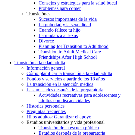
Consejos y estrategias para la salud bucal
Problemas para comer
Transiciónes
Sucesos importantes de la vida
La pubertad y la sexualidad
Cuando fallece tu hijo
La mudanza a Texas
Divorce
Planning for Transition to Adulthood
Transition to Adult Medical Care
Friendships After High School
Transición a la edad adulta
Información general
Cómo planificar la transición a la edad adulta
Fondos y servicios a partir de los 18 años
La transición en la atención médica
Las amistades después de la preparatoria
Actividades recreativas para adolescentes y
adultos con discapacidades
Historias personales
Preguntas frecuentes
Hijos adultos: Garantizar el apoyo
Estudios universitarios y vida profesional
Transición de la escuela pública
Estudios después de la preparatoria