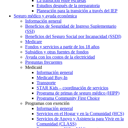
La transición entre escuelas
Estudios después de la preparatoria
Planeación para la transición a través del IEP
Seguro médico y ayuda económica
Información general
Beneficios de Seguridad de Ingreso Suplementario
(SSI)
Beneficios del Seguro Social por Incapacidad (SSDI)
Medicare
Fondos y servicios a partir de los 18 años
Subsidios y otras fuentes de fondos
Ayuda con los costos de la electricidad
Preguntas frecuentes
Medicaid
Información general
Medicaid Buy-In
Transporte
STAR Kids – coordinación de servicios
Programa de primas de seguro médico (HIPP)
Programa Community First Choice
Programas con exención
Información general
Servicios en el Hogar y en la Comunidad (HCS)
Servicios de Apoyo y Asistencia para Vivir en la
Comunidad (CLASS)