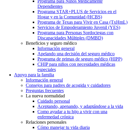
Programa para Niños Médicamente
Dependientes
Programa STAR+PLUS de Servicios en el
Hogar y en la Comunidad (HCBS)
Programa de Texas para Vivir en Casa (TxHmL)
Servicios de Empoderamiento Juvenil (YES)
Programa para Personas Sordociegas con
Discapacidades Múltiples (DMBD)
Beneficios y seguro médico
Información general
Apelando una decisión del seguro médico
Programa de primas de seguro médico (HIPP)
CHIP para niños con necesidades médicas
especiales
Apoyo para la familia
Información general
Consejos para padres de acogida y cuidadores
Preguntas frecuentes
La nueva normalidad
Cuidado personal
Aceptando, apenando, y adaptándose a la vida
Como ayudar a tu hijo a vivir con una
enfermedad crónica
Relaciones personales
Cómo manejar tu vida diaria