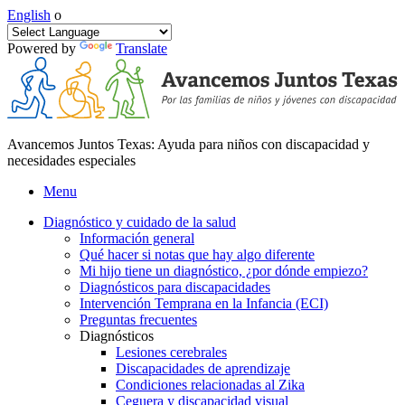
English
o
Powered by
Translate
Avancemos Juntos Texas: Ayuda para niños con discapacidad y
necesidades especiales
Menu
Diagnóstico y cuidado de la salud
Información general
Qué hacer si notas que hay algo diferente
Mi hijo tiene un diagnóstico, ¿por dónde empiezo?
Diagnósticos para discapacidades
Intervención Temprana en la Infancia (ECI)
Preguntas frecuentes
Diagnósticos
Lesiones cerebrales
Discapacidades de aprendizaje
Condiciones relacionadas al Zika
Ceguera y discapacidad visual