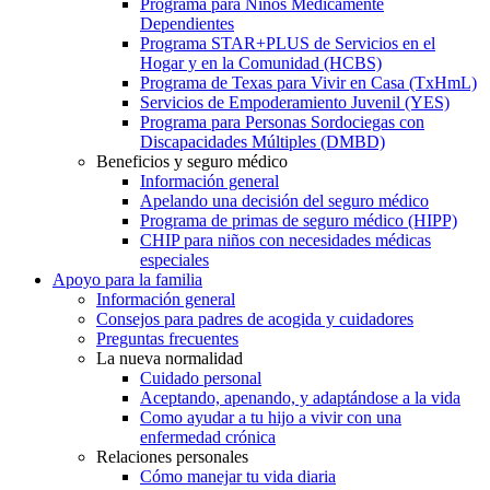
Programa para Niños Médicamente
Dependientes
Programa STAR+PLUS de Servicios en el
Hogar y en la Comunidad (HCBS)
Programa de Texas para Vivir en Casa (TxHmL)
Servicios de Empoderamiento Juvenil (YES)
Programa para Personas Sordociegas con
Discapacidades Múltiples (DMBD)
Beneficios y seguro médico
Información general
Apelando una decisión del seguro médico
Programa de primas de seguro médico (HIPP)
CHIP para niños con necesidades médicas
especiales
Apoyo para la familia
Información general
Consejos para padres de acogida y cuidadores
Preguntas frecuentes
La nueva normalidad
Cuidado personal
Aceptando, apenando, y adaptándose a la vida
Como ayudar a tu hijo a vivir con una
enfermedad crónica
Relaciones personales
Cómo manejar tu vida diaria