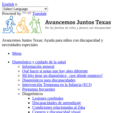
English
o
Powered by
Translate
Avancemos Juntos Texas: Ayuda para niños con discapacidad y
necesidades especiales
Menu
Diagnóstico y cuidado de la salud
Información general
Qué hacer si notas que hay algo diferente
Mi hijo tiene un diagnóstico, ¿por dónde empiezo?
Diagnósticos para discapacidades
Intervención Temprana en la Infancia (ECI)
Preguntas frecuentes
Diagnósticos
Lesiones cerebrales
Discapacidades de aprendizaje
Condiciones relacionadas al Zika
Ceguera y discapacidad visual