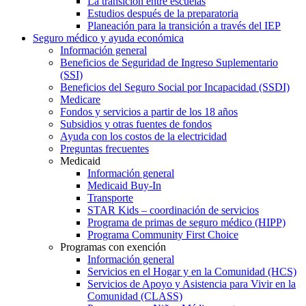
La transición entre escuelas
Estudios después de la preparatoria
Planeación para la transición a través del IEP
Seguro médico y ayuda económica
Información general
Beneficios de Seguridad de Ingreso Suplementario
(SSI)
Beneficios del Seguro Social por Incapacidad (SSDI)
Medicare
Fondos y servicios a partir de los 18 años
Subsidios y otras fuentes de fondos
Ayuda con los costos de la electricidad
Preguntas frecuentes
Medicaid
Información general
Medicaid Buy-In
Transporte
STAR Kids – coordinación de servicios
Programa de primas de seguro médico (HIPP)
Programa Community First Choice
Programas con exención
Información general
Servicios en el Hogar y en la Comunidad (HCS)
Servicios de Apoyo y Asistencia para Vivir en la
Comunidad (CLASS)