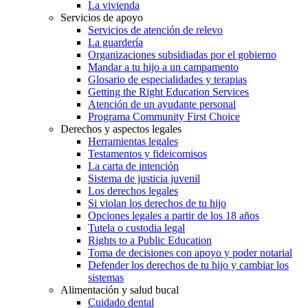
La vivienda
Servicios de apoyo
Servicios de atención de relevo
La guardería
Organizaciones subsidiadas por el gobierno
Mandar a tu hijo a un campamento
Glosario de especialidades y terapias
Getting the Right Education Services
Atención de un ayudante personal
Programa Community First Choice
Derechos y aspectos legales
Herramientas legales
Testamentos y fideicomisos
La carta de intención
Sistema de justicia juvenil
Los derechos legales
Si violan los derechos de tu hijo
Opciones legales a partir de los 18 años
Tutela o custodia legal
Rights to a Public Education
Toma de decisiones con apoyo y poder notarial
Defender los derechos de tu hijo y cambiar los
sistemas
Alimentación y salud bucal
Cuidado dental