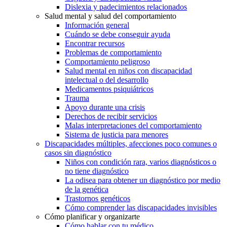
Dislexia y padecimientos relacionados
Salud mental y salud del comportamiento
Información general
Cuándo se debe conseguir ayuda
Encontrar recursos
Problemas de comportamiento
Comportamiento peligroso
Salud mental en niños con discapacidad
intelectual o del desarrollo
Medicamentos psiquiátricos
Trauma
Apoyo durante una crisis
Derechos de recibir servicios
Malas interpretaciones del comportamiento
Sistema de justicia para menores
Discapacidades múltiples, afecciones poco comunes o
casos sin diagnóstico
Niños con condición rara, varios diagnósticos o
no tiene diagnóstico
La odisea para obtener un diagnóstico por medio
de la genética
Trastornos genéticos
Cómo comprender las discapacidades invisibles
Cómo planificar y organizarte
Cómo hablar con tu médico