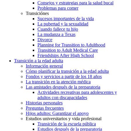
Consejos y estrategias para la salud bucal
Problemas para comer
Transiciónes
Sucesos importantes de la vida
La pubertad y la sexualidad
Cuando fallece tu hijo
La mudanza a Texas
Divorce
Planning for Transition to Adulthood
Transition to Adult Medical Care
Friendships After High School
Transición a la edad adulta
Información general
Cómo planificar la transición a la edad adulta
Fondos y servicios a partir de los 18 años
La transición en la atención médica
Las amistades después de la preparatoria
Actividades recreativas para adolescentes y
adultos con discapacidades
Historias personales
Preguntas frecuentes
Hijos adultos: Garantizar el apoyo
Estudios universitarios y vida profesional
Transición de la escuela pública
Estudios después de la preparatoria