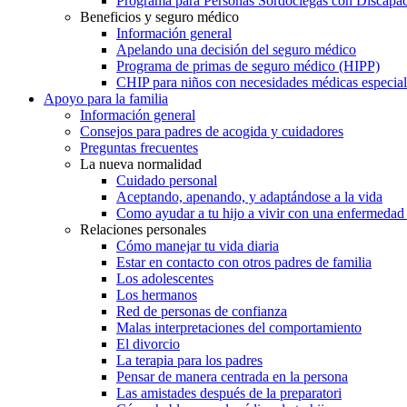
Programa para Personas Sordociegas con Discap
Beneficios y seguro médico
Información general
Apelando una decisión del seguro médico
Programa de primas de seguro médico (HIPP)
CHIP para niños con necesidades médicas especial
Apoyo para la familia
Información general
Consejos para padres de acogida y cuidadores
Preguntas frecuentes
La nueva normalidad
Cuidado personal
Aceptando, apenando, y adaptándose a la vida
Como ayudar a tu hijo a vivir con una enfermedad
Relaciones personales
Cómo manejar tu vida diaria
Estar en contacto con otros padres de familia
Los adolescentes
Los hermanos
Red de personas de confianza
Malas interpretaciones del comportamiento
El divorcio
La terapia para los padres
Pensar de manera centrada en la persona
Las amistades después de la preparatori