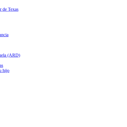
ar de Texas
ancia
cuela (ARD)
as
u hijo