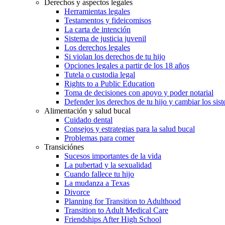
Derechos y aspectos legales
Herramientas legales
Testamentos y fideicomisos
La carta de intención
Sistema de justicia juvenil
Los derechos legales
Si violan los derechos de tu hijo
Opciones legales a partir de los 18 años
Tutela o custodia legal
Rights to a Public Education
Toma de decisiones con apoyo y poder notarial
Defender los derechos de tu hijo y cambiar los sis
Alimentación y salud bucal
Cuidado dental
Consejos y estrategias para la salud bucal
Problemas para comer
Transiciónes
Sucesos importantes de la vida
La pubertad y la sexualidad
Cuando fallece tu hijo
La mudanza a Texas
Divorce
Planning for Transition to Adulthood
Transition to Adult Medical Care
Friendships After High School