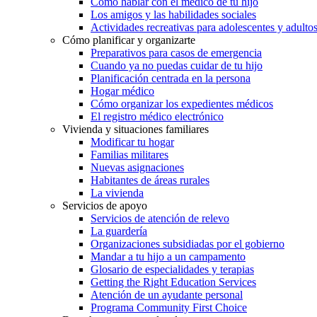
Cómo hablar con el médico de tu hijo
Los amigos y las habilidades sociales
Actividades recreativas para adolescentes y adulto
Cómo planificar y organizarte
Preparativos para casos de emergencia
Cuando ya no puedas cuidar de tu hijo
Planificación centrada en la persona
Hogar médico
Cómo organizar los expedientes médicos
El registro médico electrónico
Vivienda y situaciones familiares
Modificar tu hogar
Familias militares
Nuevas asignaciones
Habitantes de áreas rurales
La vivienda
Servicios de apoyo
Servicios de atención de relevo
La guardería
Organizaciones subsidiadas por el gobierno
Mandar a tu hijo a un campamento
Glosario de especialidades y terapias
Getting the Right Education Services
Atención de un ayudante personal
Programa Community First Choice