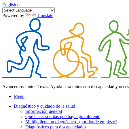
English
o
Powered by
Translate
Avancemos Juntos Texas: Ayuda para niños con discapacidad y neces
Menu
Diagnóstico y cuidado de la salud
Información general
Qué hacer si notas que hay algo diferente
Mi hijo tiene un diagnóstico, ¿por dónde empiezo?
Diagnósticos para discapacidades