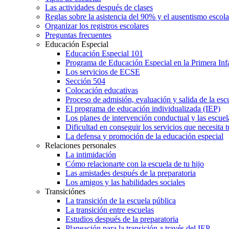
Las actividades después de clases
Reglas sobre la asistencia del 90% y el ausentismo escol
Organizar los registros escolares
Preguntas frecuentes
Educación Especial
Educación Especial 101
Programa de Educación Especial en la Primera Inf
Los servicios de ECSE
Sección 504
Colocación educativas
Proceso de admisión, evaluación y salida de la es
El programa de educación individualizada (IEP)
Los planes de intervención conductual y las escuel
Dificultad en conseguir los servicios que necesita t
La defensa y promoción de la educación especial
Relaciones personales
La intimidación
Cómo relacionarte con la escuela de tu hijo
Las amistades después de la preparatoria
Los amigos y las habilidades sociales
Transiciónes
La transición de la escuela pública
La transición entre escuelas
Estudios después de la preparatoria
Planeación para la transición a través del IEP