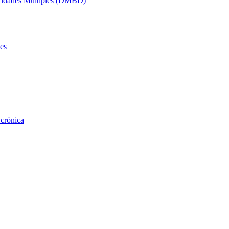
acidades Múltiples (DMBD)
es
 crónica