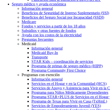
Seguro médico y ayuda económica
Información general
Beneficios de Seguridad de Ingreso Suplementario (SSI)
Beneficios del Seguro Social por Incapacidad (SSDI)
Medicare
Fondos y servicios a partir de los 18 años
Subsidios y otras fuentes de fondos
Ayuda con los costos de la electricidad
Preguntas frecuentes
Medicaid
Información general
Medicaid Buy-In
Transporte
STAR Kids – coordinación de servicios
Programa de primas de seguro médico (HIPP)
Programa Community First Choice
Programas con exención
Información general
Servicios en el Hogar y en la Comunidad (HCS)
Servicios de Apoyo y Asistencia para Vivir en l
Programa para Niños Médicamente Dependientes
Programa STAR+PLUS de Servicios en el Hogar
Programa de Texas para Vivir en Casa (TxHmL)
Servicios de Empoderamiento Juvenil (YES)