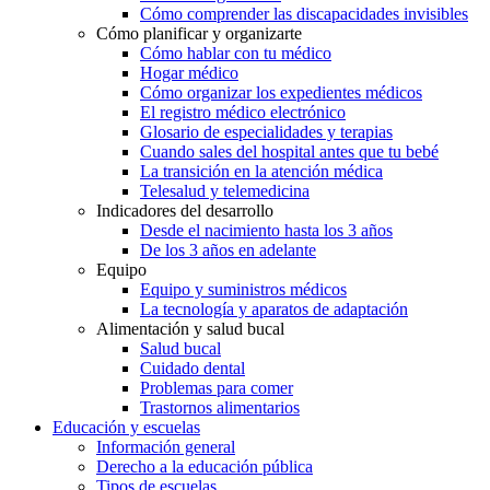
Cómo comprender las discapacidades invisibles
Cómo planificar y organizarte
Cómo hablar con tu médico
Hogar médico
Cómo organizar los expedientes médicos
El registro médico electrónico
Glosario de especialidades y terapias
Cuando sales del hospital antes que tu bebé
La transición en la atención médica
Telesalud y telemedicina
Indicadores del desarrollo
Desde el nacimiento hasta los 3 años
De los 3 años en adelante
Equipo
Equipo y suministros médicos
La tecnología y aparatos de adaptación
Alimentación y salud bucal
Salud bucal
Cuidado dental
Problemas para comer
Trastornos alimentarios
Educación y escuelas
Información general
Derecho a la educación pública
Tipos de escuelas