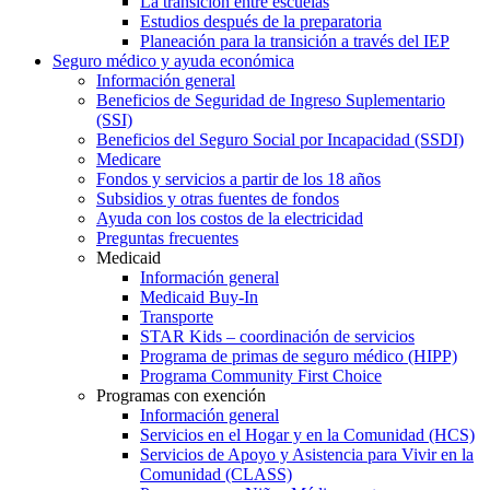
La transición entre escuelas
Estudios después de la preparatoria
Planeación para la transición a través del IEP
Seguro médico y ayuda económica
Información general
Beneficios de Seguridad de Ingreso Suplementario
(SSI)
Beneficios del Seguro Social por Incapacidad (SSDI)
Medicare
Fondos y servicios a partir de los 18 años
Subsidios y otras fuentes de fondos
Ayuda con los costos de la electricidad
Preguntas frecuentes
Medicaid
Información general
Medicaid Buy-In
Transporte
STAR Kids – coordinación de servicios
Programa de primas de seguro médico (HIPP)
Programa Community First Choice
Programas con exención
Información general
Servicios en el Hogar y en la Comunidad (HCS)
Servicios de Apoyo y Asistencia para Vivir en la
Comunidad (CLASS)