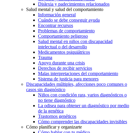
Dislexia y padecimientos relacionados
Salud mental y salud del comportamiento
Información general
Cuándo se debe conseguir ayuda
Encontrar recursos
Problemas de comportamiento
Comportamiento peligroso
Salud mental en niños con discapacidad
intelectual o del desarrollo
Medicamentos psiquiátricos
Trauma
Apoyo durante una crisis
Derechos de recibir servicios
Malas interpretaciones del comportamiento
Sistema de justicia para menores
Discapacidades múltiples, afecciones poco comunes o
casos sin diagnóstico
Niños con condición rara, varios diagnósticos o
no tiene diagnóstico
La odisea para obtener un diagnóstico por medio
de la genética
Trastornos genéticos
Cómo comprender las discapacidades invisibles
Cómo planificar y organizarte
Cómo hablar con tu médico