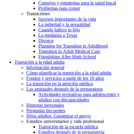
Consejos y estrategias para la salud bucal
Problemas para comer
Transiciónes
Sucesos importantes de la vida
La pubertad y la sexualidad
Cuando fallece tu hijo
La mudanza a Texas
Divorce
Planning for Transition to Adulthood
Transition to Adult Medical Care
Friendships After High School
Transición a la edad adulta
Información general
Cómo planificar la transición a la edad adulta
Fondos y servicios a partir de los 18 años
La transición en la atención médica
Las amistades después de la preparatoria
Actividades recreativas para adolescentes y
adultos con discapacidades
Historias personales
Preguntas frecuentes
Hijos adultos: Garantizar el apoyo
Estudios universitarios y vida profesional
Transición de la escuela pública
Estudios después de la preparatoria