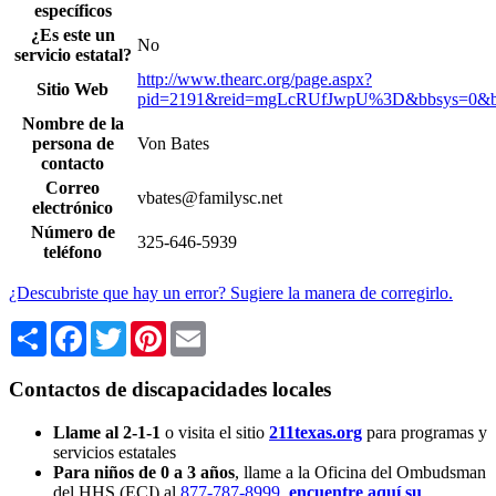
específicos
¿Es este un
No
servicio estatal?
http://www.thearc.org/page.aspx?
Sitio Web
pid=2191&reid=mgLcRUfJwpU%3D&bbsys=0&b
Nombre de la
persona de
Von Bates
contacto
Correo
vbates@familysc.net
electrónico
Número de
325-646-5939
teléfono
¿Descubriste que hay un error? Sugiere la manera de corregirlo.
Share
Facebook
Twitter
Pinterest
Email
Contactos de discapacidades locales
Llame al 2-1-1
o visita el sitio
211texas.org
para programas y
servicios estatales
Para niños de 0 a 3 años
, llame a la Oficina del Ombudsman
del HHS (ECI) al
877-787-8999
,
encuentre aquí su