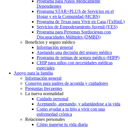
Programa para Niños Médicamente
Dependientes
Programa STAR+PLUS de Servicios en el
Hogar y en la Comunidad (HCBS)
Programa de Texas para Vivir en Casa (TxHmL)
Servicios de Empoderamiento Juvenil (YES)
Programa para Personas Sordociegas con
Discapacidades Múltiples (DMBD)
Beneficios y seguro médico
Información general
Apelando una decisión del seguro médico
Programa de primas de seguro médico (HIPP)
CHIP para niños con necesidades médicas
especiales
Apoyo para la familia
Información general
Consejos para padres de acogida y cuidadores
Preguntas frecuentes
La nueva normalidad
Cuidado personal
Aceptando, apenando, y adaptándose a la vida
Como ayudar a tu hijo a vivir con una
enfermedad crónica
Relaciones personales
Cómo manejar tu vida diaria