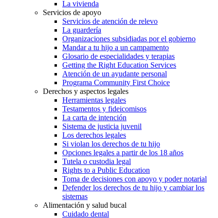
La vivienda
Servicios de apoyo
Servicios de atención de relevo
La guardería
Organizaciones subsidiadas por el gobierno
Mandar a tu hijo a un campamento
Glosario de especialidades y terapias
Getting the Right Education Services
Atención de un ayudante personal
Programa Community First Choice
Derechos y aspectos legales
Herramientas legales
Testamentos y fideicomisos
La carta de intención
Sistema de justicia juvenil
Los derechos legales
Si violan los derechos de tu hijo
Opciones legales a partir de los 18 años
Tutela o custodia legal
Rights to a Public Education
Toma de decisiones con apoyo y poder notarial
Defender los derechos de tu hijo y cambiar los
sistemas
Alimentación y salud bucal
Cuidado dental