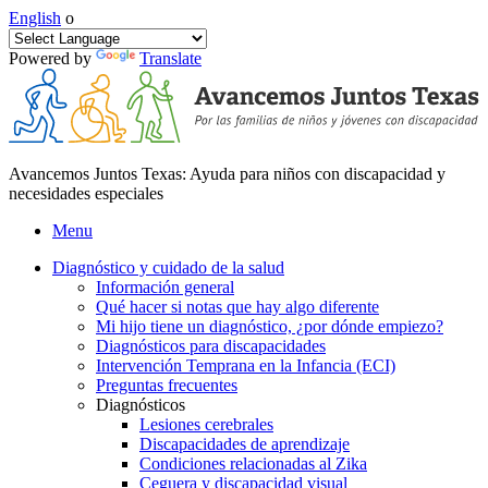
English
o
Powered by
Translate
Avancemos Juntos Texas: Ayuda para niños con discapacidad y
necesidades especiales
Menu
Diagnóstico y cuidado de la salud
Información general
Qué hacer si notas que hay algo diferente
Mi hijo tiene un diagnóstico, ¿por dónde empiezo?
Diagnósticos para discapacidades
Intervención Temprana en la Infancia (ECI)
Preguntas frecuentes
Diagnósticos
Lesiones cerebrales
Discapacidades de aprendizaje
Condiciones relacionadas al Zika
Ceguera y discapacidad visual