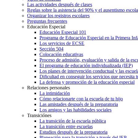
Las actividades después de clases
Reglas sobre la asistencia del 90% y el ausentismo escol
Organizar los registros escolares
Preguntas frecuentes
Educación Especial
Educación Especial 101
Programa de Educación Especial en la Primera Inf
Los servicios de ECSE
Sección 504
Colocación educativas
Proceso de admisión, evaluación y salida de la es
El programa de educación individualizada (IEP)
Los planes de intervención conductual y las escuel
Dificultad en conseguir los servicios que necesita t
La defensa y promoción de la educación especial
Relaciones personales
La intimidación
Cómo relacionarte con la escuela de tu hijo
Las amistades después de la preparatoria
Los amigos y las habilidades sociales
Transiciónes
La transición de la escuela pública
La transición entre escuelas
Estudios después de la preparatoria
Planeación para la transición a través del IEP