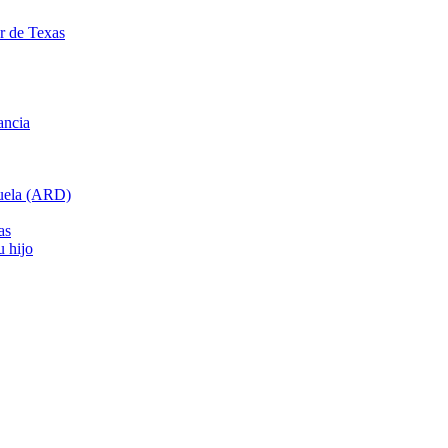
ar de Texas
ancia
cuela (ARD)
as
u hijo