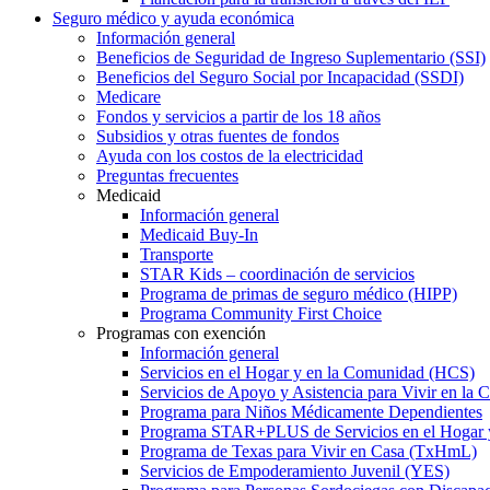
Seguro médico y ayuda económica
Información general
Beneficios de Seguridad de Ingreso Suplementario (SSI)
Beneficios del Seguro Social por Incapacidad (SSDI)
Medicare
Fondos y servicios a partir de los 18 años
Subsidios y otras fuentes de fondos
Ayuda con los costos de la electricidad
Preguntas frecuentes
Medicaid
Información general
Medicaid Buy-In
Transporte
STAR Kids – coordinación de servicios
Programa de primas de seguro médico (HIPP)
Programa Community First Choice
Programas con exención
Información general
Servicios en el Hogar y en la Comunidad (HCS)
Servicios de Apoyo y Asistencia para Vivir en l
Programa para Niños Médicamente Dependientes
Programa STAR+PLUS de Servicios en el Hogar
Programa de Texas para Vivir en Casa (TxHmL)
Servicios de Empoderamiento Juvenil (YES)