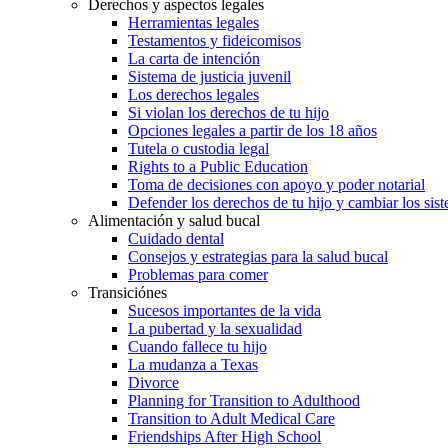
Derechos y aspectos legales
Herramientas legales
Testamentos y fideicomisos
La carta de intención
Sistema de justicia juvenil
Los derechos legales
Si violan los derechos de tu hijo
Opciones legales a partir de los 18 años
Tutela o custodia legal
Rights to a Public Education
Toma de decisiones con apoyo y poder notarial
Defender los derechos de tu hijo y cambiar los sis
Alimentación y salud bucal
Cuidado dental
Consejos y estrategias para la salud bucal
Problemas para comer
Transiciónes
Sucesos importantes de la vida
La pubertad y la sexualidad
Cuando fallece tu hijo
La mudanza a Texas
Divorce
Planning for Transition to Adulthood
Transition to Adult Medical Care
Friendships After High School