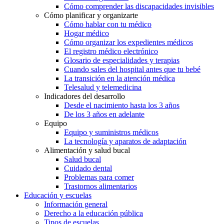
Cómo comprender las discapacidades invisibles
Cómo planificar y organizarte
Cómo hablar con tu médico
Hogar médico
Cómo organizar los expedientes médicos
El registro médico electrónico
Glosario de especialidades y terapias
Cuando sales del hospital antes que tu bebé
La transición en la atención médica
Telesalud y telemedicina
Indicadores del desarrollo
Desde el nacimiento hasta los 3 años
De los 3 años en adelante
Equipo
Equipo y suministros médicos
La tecnología y aparatos de adaptación
Alimentación y salud bucal
Salud bucal
Cuidado dental
Problemas para comer
Trastornos alimentarios
Educación y escuelas
Información general
Derecho a la educación pública
Tipos de escuelas