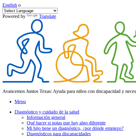
English
o
Powered by
Translate
Avancemos Juntos Texas: Ayuda para niños con discapacidad y neces
Menu
Diagnóstico y cuidado de la salud
Información general
Qué hacer si notas que hay algo diferente
Mi hijo tiene un diagnóstico, ¿por dónde empiezo?
Diagnósticos para discapacidades