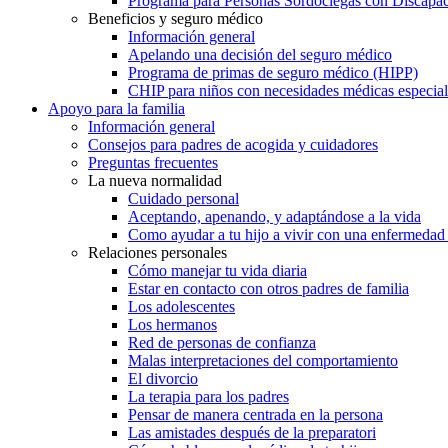
Programa para Personas Sordociegas con Discap
Beneficios y seguro médico
Información general
Apelando una decisión del seguro médico
Programa de primas de seguro médico (HIPP)
CHIP para niños con necesidades médicas especial
Apoyo para la familia
Información general
Consejos para padres de acogida y cuidadores
Preguntas frecuentes
La nueva normalidad
Cuidado personal
Aceptando, apenando, y adaptándose a la vida
Como ayudar a tu hijo a vivir con una enfermedad
Relaciones personales
Cómo manejar tu vida diaria
Estar en contacto con otros padres de familia
Los adolescentes
Los hermanos
Red de personas de confianza
Malas interpretaciones del comportamiento
El divorcio
La terapia para los padres
Pensar de manera centrada en la persona
Las amistades después de la preparatori