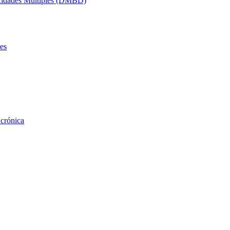
acidades Múltiples (DMBD)
es
 crónica