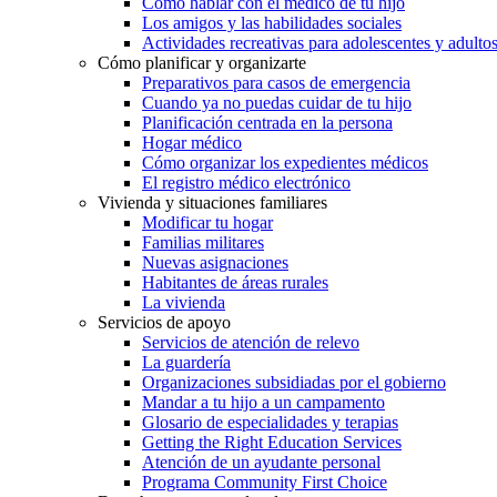
Cómo hablar con el médico de tu hijo
Los amigos y las habilidades sociales
Actividades recreativas para adolescentes y adulto
Cómo planificar y organizarte
Preparativos para casos de emergencia
Cuando ya no puedas cuidar de tu hijo
Planificación centrada en la persona
Hogar médico
Cómo organizar los expedientes médicos
El registro médico electrónico
Vivienda y situaciones familiares
Modificar tu hogar
Familias militares
Nuevas asignaciones
Habitantes de áreas rurales
La vivienda
Servicios de apoyo
Servicios de atención de relevo
La guardería
Organizaciones subsidiadas por el gobierno
Mandar a tu hijo a un campamento
Glosario de especialidades y terapias
Getting the Right Education Services
Atención de un ayudante personal
Programa Community First Choice