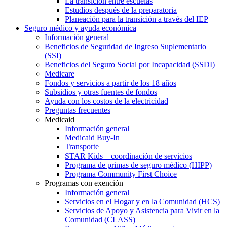
La transición entre escuelas
Estudios después de la preparatoria
Planeación para la transición a través del IEP
Seguro médico y ayuda económica
Información general
Beneficios de Seguridad de Ingreso Suplementario
(SSI)
Beneficios del Seguro Social por Incapacidad (SSDI)
Medicare
Fondos y servicios a partir de los 18 años
Subsidios y otras fuentes de fondos
Ayuda con los costos de la electricidad
Preguntas frecuentes
Medicaid
Información general
Medicaid Buy-In
Transporte
STAR Kids – coordinación de servicios
Programa de primas de seguro médico (HIPP)
Programa Community First Choice
Programas con exención
Información general
Servicios en el Hogar y en la Comunidad (HCS)
Servicios de Apoyo y Asistencia para Vivir en la
Comunidad (CLASS)