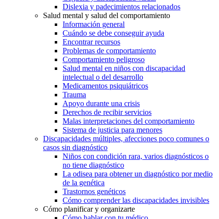
Dislexia y padecimientos relacionados
Salud mental y salud del comportamiento
Información general
Cuándo se debe conseguir ayuda
Encontrar recursos
Problemas de comportamiento
Comportamiento peligroso
Salud mental en niños con discapacidad
intelectual o del desarrollo
Medicamentos psiquiátricos
Trauma
Apoyo durante una crisis
Derechos de recibir servicios
Malas interpretaciones del comportamiento
Sistema de justicia para menores
Discapacidades múltiples, afecciones poco comunes o
casos sin diagnóstico
Niños con condición rara, varios diagnósticos o
no tiene diagnóstico
La odisea para obtener un diagnóstico por medio
de la genética
Trastornos genéticos
Cómo comprender las discapacidades invisibles
Cómo planificar y organizarte
Cómo hablar con tu médico