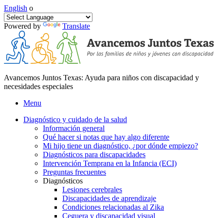
English
o
Powered by
Translate
Avancemos Juntos Texas: Ayuda para niños con discapacidad y
necesidades especiales
Menu
Diagnóstico y cuidado de la salud
Información general
Qué hacer si notas que hay algo diferente
Mi hijo tiene un diagnóstico, ¿por dónde empiezo?
Diagnósticos para discapacidades
Intervención Temprana en la Infancia (ECI)
Preguntas frecuentes
Diagnósticos
Lesiones cerebrales
Discapacidades de aprendizaje
Condiciones relacionadas al Zika
Ceguera y discapacidad visual