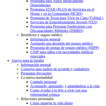
Programa para Niños Médicamente
Dependientes
Programa STAR+PLUS de Servicios en el
Hogar y en la Comunidad (HCBS)
Programa de Texas para Vivir en Casa (TxHmL)
Servicios de Empoderamiento Juvenil (YES)
Programa para Personas Sordociegas con
Discapacidades Múltiples (DMBD)
Beneficios y seguro médico
Información general
Apelando una decisión del seguro médico
Programa de primas de seguro médico (HIPP)
CHIP para niños con necesidades médicas
especiales
Apoyo para la familia
Información general
Consejos para padres de acogida y cuidadores
Preguntas frecuentes
La nueva normalidad
Cuidado personal
Aceptando, apenando, y adaptándose a la vida
Como ayudar a tu hijo a vivir con una
enfermedad crónica
Relaciones personales
Cómo manejar tu vida diaria