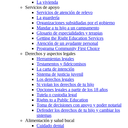
La vivienda
Servicios de apoyo
Servicios de atención de relevo
La guardería
Organizaciones subsidiadas por el gobierno
Mandar a tu hijo a un campamento
Glosario de especialidades y terapias
Getting the Right Education Services
Atención de un ayudante personal
Programa Community First Choice
Derechos y aspectos legales
Herramientas legales
Testamentos y fideicomisos
La carta de intención
Sistema de justicia juvenil
Los derechos legales
Si violan los derechos de tu hijo
Opciones legales a partir de los 18 años
Tutela o custodia legal
Rights to a Public Education
Toma de decisiones con apoyo y poder notarial
Defender los derechos de tu hijo y cambiar los
sistemas
Alimentación y salud bucal
Cuidado dental