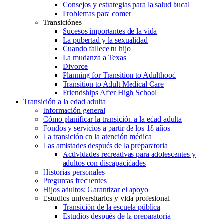
Consejos y estrategias para la salud bucal
Problemas para comer
Transiciónes
Sucesos importantes de la vida
La pubertad y la sexualidad
Cuando fallece tu hijo
La mudanza a Texas
Divorce
Planning for Transition to Adulthood
Transition to Adult Medical Care
Friendships After High School
Transición a la edad adulta
Información general
Cómo planificar la transición a la edad adulta
Fondos y servicios a partir de los 18 años
La transición en la atención médica
Las amistades después de la preparatoria
Actividades recreativas para adolescentes y
adultos con discapacidades
Historias personales
Preguntas frecuentes
Hijos adultos: Garantizar el apoyo
Estudios universitarios y vida profesional
Transición de la escuela pública
Estudios después de la preparatoria