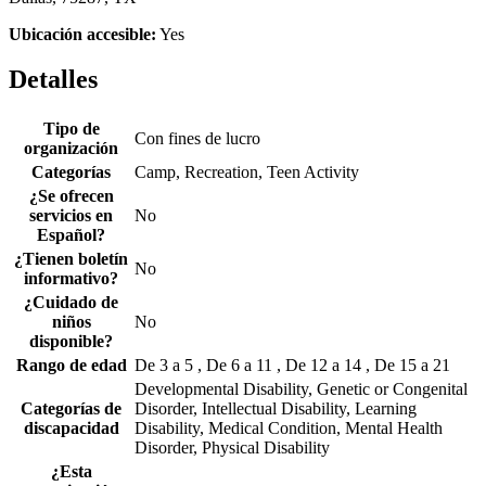
Ubicación accesible:
Yes
Detalles
Tipo de
Con fines de lucro
organización
Categorías
Camp, Recreation, Teen Activity
¿Se ofrecen
servicios en
No
Español?
¿Tienen boletín
No
informativo?
¿Cuidado de
niños
No
disponible?
Rango de edad
De 3 a 5 , De 6 a 11 , De 12 a 14 , De 15 a 21
Developmental Disability, Genetic or Congenital
Categorías de
Disorder, Intellectual Disability, Learning
discapacidad
Disability, Medical Condition, Mental Health
Disorder, Physical Disability
¿Esta