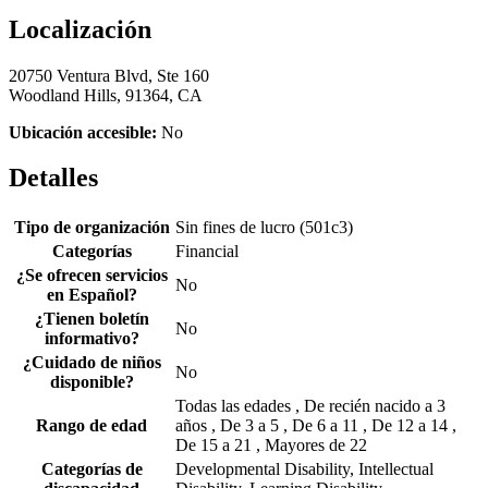
Localización
20750 Ventura Blvd, Ste 160
Woodland Hills, 91364, CA
Ubicación accesible:
No
Detalles
Tipo de organización
Sin fines de lucro (501c3)
Categorías
Financial
¿Se ofrecen servicios
No
en Español?
¿Tienen boletín
No
informativo?
¿Cuidado de niños
No
disponible?
Todas las edades , De recién nacido a 3
Rango de edad
años , De 3 a 5 , De 6 a 11 , De 12 a 14 ,
De 15 a 21 , Mayores de 22
Categorías de
Developmental Disability, Intellectual