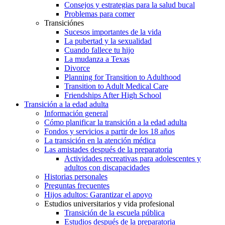
Consejos y estrategias para la salud bucal
Problemas para comer
Transiciónes
Sucesos importantes de la vida
La pubertad y la sexualidad
Cuando fallece tu hijo
La mudanza a Texas
Divorce
Planning for Transition to Adulthood
Transition to Adult Medical Care
Friendships After High School
Transición a la edad adulta
Información general
Cómo planificar la transición a la edad adulta
Fondos y servicios a partir de los 18 años
La transición en la atención médica
Las amistades después de la preparatoria
Actividades recreativas para adolescentes y
adultos con discapacidades
Historias personales
Preguntas frecuentes
Hijos adultos: Garantizar el apoyo
Estudios universitarios y vida profesional
Transición de la escuela pública
Estudios después de la preparatoria