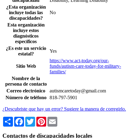
discapacidad
Disability, Learning Disability
¿Esta organización
incluye todas las
No
discapacidades?
Esta organización
incluye estos
diagnósticos
específicos
¿Es este un servicio
Yes
estatal?
https://www.act-today.org/our-
Sitio Web
funds/autism-care-today-for-military-
families/
Nombre de la
persona de contacto
Correo electrónico
autismcaretoday@gmail.com
Número de teléfono
818-797-5901
¿Descubriste que hay un error? Sugiere la manera de corregirlo.
Share
Facebook
Twitter
Pinterest
Email
Contactos de discapacidades locales