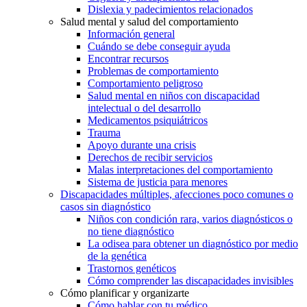
Dislexia y padecimientos relacionados
Salud mental y salud del comportamiento
Información general
Cuándo se debe conseguir ayuda
Encontrar recursos
Problemas de comportamiento
Comportamiento peligroso
Salud mental en niños con discapacidad
intelectual o del desarrollo
Medicamentos psiquiátricos
Trauma
Apoyo durante una crisis
Derechos de recibir servicios
Malas interpretaciones del comportamiento
Sistema de justicia para menores
Discapacidades múltiples, afecciones poco comunes o
casos sin diagnóstico
Niños con condición rara, varios diagnósticos o
no tiene diagnóstico
La odisea para obtener un diagnóstico por medio
de la genética
Trastornos genéticos
Cómo comprender las discapacidades invisibles
Cómo planificar y organizarte
Cómo hablar con tu médico