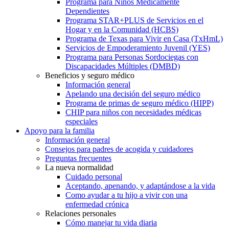
Programa para Niños Médicamente
Dependientes
Programa STAR+PLUS de Servicios en el
Hogar y en la Comunidad (HCBS)
Programa de Texas para Vivir en Casa (TxHmL)
Servicios de Empoderamiento Juvenil (YES)
Programa para Personas Sordociegas con
Discapacidades Múltiples (DMBD)
Beneficios y seguro médico
Información general
Apelando una decisión del seguro médico
Programa de primas de seguro médico (HIPP)
CHIP para niños con necesidades médicas
especiales
Apoyo para la familia
Información general
Consejos para padres de acogida y cuidadores
Preguntas frecuentes
La nueva normalidad
Cuidado personal
Aceptando, apenando, y adaptándose a la vida
Como ayudar a tu hijo a vivir con una
enfermedad crónica
Relaciones personales
Cómo manejar tu vida diaria