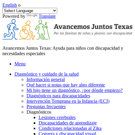
English
o
Powered by
Translate
Avancemos Juntos Texas: Ayuda para niños con discapacidad y
necesidades especiales
Menu
Diagnóstico y cuidado de la salud
Información general
Qué hacer si notas que hay algo diferente
Mi hijo tiene un diagnóstico, ¿por dónde empiezo?
Diagnósticos para discapacidades
Intervención Temprana en la Infancia (ECI)
Preguntas frecuentes
Diagnósticos
Lesiones cerebrales
Discapacidades de aprendizaje
Condiciones relacionadas al Zika
Ceguera y discapacidad visual