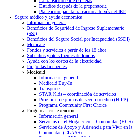
La transición entre escuelas
Estudios después de la preparatoria
Planeación para la transición a través del IEP
Seguro médico y ayuda económica
Información general
Beneficios de Seguridad de Ingreso Suplementario
(SSI)
Beneficios del Seguro Social por Incapacidad (SSDI)
Medicare
Fondos y servicios a partir de los 18 años
Subsidios y otras fuentes de fondos
Ayuda con los costos de la electricidad
Preguntas frecuentes
Medicaid
Información general
Medicaid Buy-In
Transporte
STAR Kids – coordinación de servicios
Programa de primas de seguro médico (HIPP)
Programa Community First Choice
Programas con exención
Información general
Servicios en el Hogar y en la Comunidad (HCS)
Servicios de Apoyo y Asistencia para Vivir en la
Comunidad (CLASS)