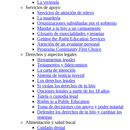
La vivienda
Servicios de apoyo
Servicios de atención de relevo
La guardería
Organizaciones subsidiadas por el gobierno
Mandar a tu hijo a un campamento
Glosario de especialidades y terapias
Getting the Right Education Services
Atención de un ayudante personal
Programa Community First Choice
Derechos y aspectos legales
Herramientas legales
Testamentos y fideicomisos
La carta de intención
Sistema de justicia juvenil
Los derechos legales
Si violan los derechos de tu hijo
Opciones legales a partir de los 18 años
Tutela o custodia legal
Rights to a Public Education
Toma de decisiones con apoyo y poder notarial
Defender los derechos de tu hijo y cambiar los
sistemas
Alimentación y salud bucal
Cuidado dental