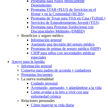
Programa para Niños Médicamente
Dependientes
Programa STAR+PLUS de Servicios en el
Hogar y en la Comunidad (HCBS)
Programa de Texas para Vivir en Casa (TxHmL)
Servicios de Empoderamiento Juvenil (YES)
Programa para Personas Sordociegas con
Discapacidades Múltiples (DMBD)
Beneficios y seguro médico
Información general
Apelando una decisión del seguro médico
Programa de primas de seguro médico (HIPP)
CHIP para niños con necesidades médicas
especiales
Apoyo para la familia
Información general
Consejos para padres de acogida y cuidadores
Preguntas frecuentes
La nueva normalidad
Cuidado personal
Aceptando, apenando, y adaptándose a la vida
Como ayudar a tu hijo a vivir con una
enfermedad crónica
Relaciones personales
Cómo manejar tu vida diaria