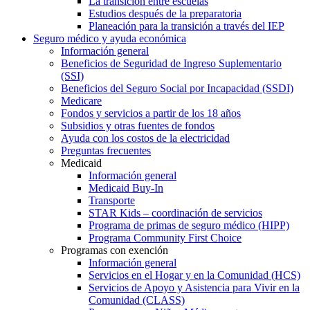
La transición entre escuelas
Estudios después de la preparatoria
Planeación para la transición a través del IEP
Seguro médico y ayuda económica
Información general
Beneficios de Seguridad de Ingreso Suplementario
(SSI)
Beneficios del Seguro Social por Incapacidad (SSDI)
Medicare
Fondos y servicios a partir de los 18 años
Subsidios y otras fuentes de fondos
Ayuda con los costos de la electricidad
Preguntas frecuentes
Medicaid
Información general
Medicaid Buy-In
Transporte
STAR Kids – coordinación de servicios
Programa de primas de seguro médico (HIPP)
Programa Community First Choice
Programas con exención
Información general
Servicios en el Hogar y en la Comunidad (HCS)
Servicios de Apoyo y Asistencia para Vivir en la
Comunidad (CLASS)