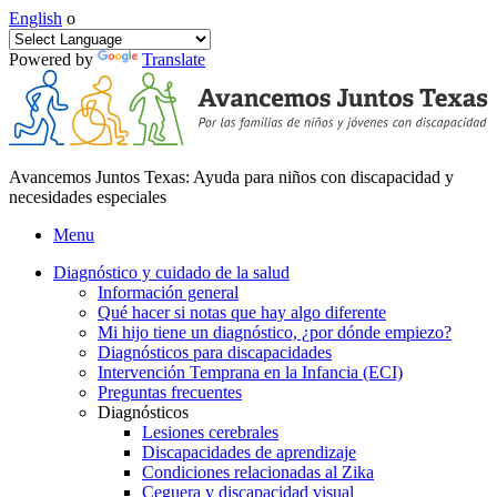
English
o
Powered by
Translate
Avancemos Juntos Texas: Ayuda para niños con discapacidad y
necesidades especiales
Menu
Diagnóstico y cuidado de la salud
Información general
Qué hacer si notas que hay algo diferente
Mi hijo tiene un diagnóstico, ¿por dónde empiezo?
Diagnósticos para discapacidades
Intervención Temprana en la Infancia (ECI)
Preguntas frecuentes
Diagnósticos
Lesiones cerebrales
Discapacidades de aprendizaje
Condiciones relacionadas al Zika
Ceguera y discapacidad visual