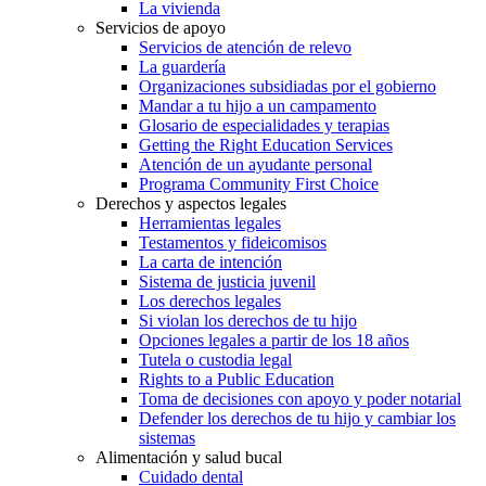
La vivienda
Servicios de apoyo
Servicios de atención de relevo
La guardería
Organizaciones subsidiadas por el gobierno
Mandar a tu hijo a un campamento
Glosario de especialidades y terapias
Getting the Right Education Services
Atención de un ayudante personal
Programa Community First Choice
Derechos y aspectos legales
Herramientas legales
Testamentos y fideicomisos
La carta de intención
Sistema de justicia juvenil
Los derechos legales
Si violan los derechos de tu hijo
Opciones legales a partir de los 18 años
Tutela o custodia legal
Rights to a Public Education
Toma de decisiones con apoyo y poder notarial
Defender los derechos de tu hijo y cambiar los
sistemas
Alimentación y salud bucal
Cuidado dental