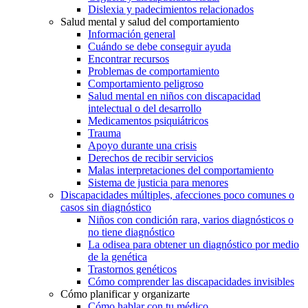
Dislexia y padecimientos relacionados
Salud mental y salud del comportamiento
Información general
Cuándo se debe conseguir ayuda
Encontrar recursos
Problemas de comportamiento
Comportamiento peligroso
Salud mental en niños con discapacidad
intelectual o del desarrollo
Medicamentos psiquiátricos
Trauma
Apoyo durante una crisis
Derechos de recibir servicios
Malas interpretaciones del comportamiento
Sistema de justicia para menores
Discapacidades múltiples, afecciones poco comunes o
casos sin diagnóstico
Niños con condición rara, varios diagnósticos o
no tiene diagnóstico
La odisea para obtener un diagnóstico por medio
de la genética
Trastornos genéticos
Cómo comprender las discapacidades invisibles
Cómo planificar y organizarte
Cómo hablar con tu médico