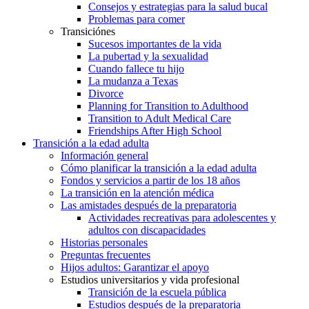
Consejos y estrategias para la salud bucal
Problemas para comer
Transiciónes
Sucesos importantes de la vida
La pubertad y la sexualidad
Cuando fallece tu hijo
La mudanza a Texas
Divorce
Planning for Transition to Adulthood
Transition to Adult Medical Care
Friendships After High School
Transición a la edad adulta
Información general
Cómo planificar la transición a la edad adulta
Fondos y servicios a partir de los 18 años
La transición en la atención médica
Las amistades después de la preparatoria
Actividades recreativas para adolescentes y
adultos con discapacidades
Historias personales
Preguntas frecuentes
Hijos adultos: Garantizar el apoyo
Estudios universitarios y vida profesional
Transición de la escuela pública
Estudios después de la preparatoria