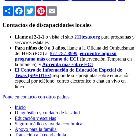
Share
Facebook
Twitter
Pinterest
Email
Contactos de discapacidades locales
Llame al 2-1-1
o visita el sitio
211texas.org
para programas y
servicios estatales
Para niños de 0 a 3 años
, llame a la Oficina del Ombudsman
del HHS (ECI) al
877-787-8999
,
encuentre aquí su
programa más cercano de ECI
(Intervención Temprana en
la Infancia),
y
Aprenda más sobre ECI
El Centro de Información de Educación Especial de
Texas (SPEDTex)
responde sus preguntas sobre educación
especial por teléfono, correo electrónico o chat en vivo en
línea
Ponte en contacto con otros padres
Inicio
Diagnóstico y cuidado de la salud
Educación y escuelas
Seguro médico y ayuda económica
Apoyo para la familia
Transición a la edad adulta