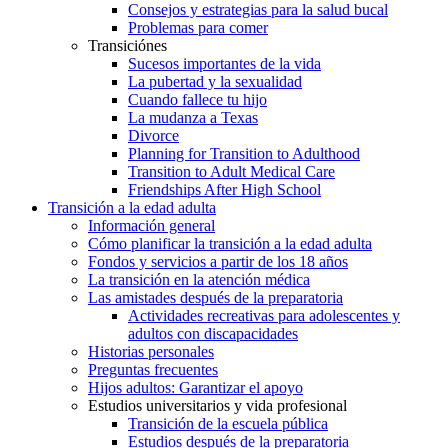
Consejos y estrategias para la salud bucal
Problemas para comer
Transiciónes
Sucesos importantes de la vida
La pubertad y la sexualidad
Cuando fallece tu hijo
La mudanza a Texas
Divorce
Planning for Transition to Adulthood
Transition to Adult Medical Care
Friendships After High School
Transición a la edad adulta
Información general
Cómo planificar la transición a la edad adulta
Fondos y servicios a partir de los 18 años
La transición en la atención médica
Las amistades después de la preparatoria
Actividades recreativas para adolescentes y
adultos con discapacidades
Historias personales
Preguntas frecuentes
Hijos adultos: Garantizar el apoyo
Estudios universitarios y vida profesional
Transición de la escuela pública
Estudios después de la preparatoria