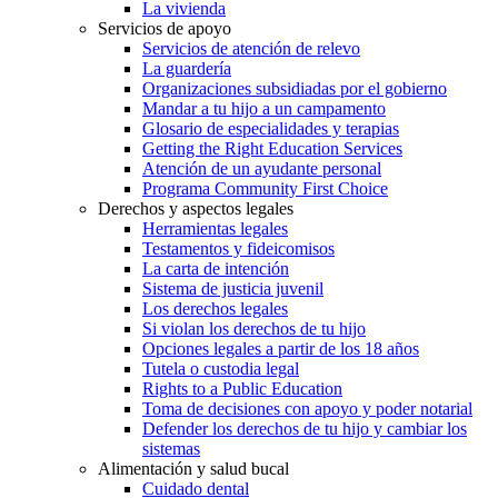
La vivienda
Servicios de apoyo
Servicios de atención de relevo
La guardería
Organizaciones subsidiadas por el gobierno
Mandar a tu hijo a un campamento
Glosario de especialidades y terapias
Getting the Right Education Services
Atención de un ayudante personal
Programa Community First Choice
Derechos y aspectos legales
Herramientas legales
Testamentos y fideicomisos
La carta de intención
Sistema de justicia juvenil
Los derechos legales
Si violan los derechos de tu hijo
Opciones legales a partir de los 18 años
Tutela o custodia legal
Rights to a Public Education
Toma de decisiones con apoyo y poder notarial
Defender los derechos de tu hijo y cambiar los
sistemas
Alimentación y salud bucal
Cuidado dental