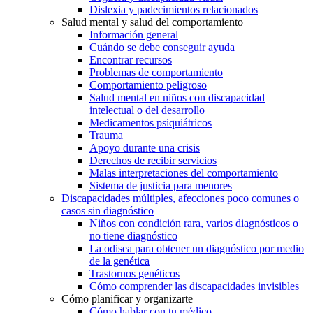
Dislexia y padecimientos relacionados
Salud mental y salud del comportamiento
Información general
Cuándo se debe conseguir ayuda
Encontrar recursos
Problemas de comportamiento
Comportamiento peligroso
Salud mental en niños con discapacidad
intelectual o del desarrollo
Medicamentos psiquiátricos
Trauma
Apoyo durante una crisis
Derechos de recibir servicios
Malas interpretaciones del comportamiento
Sistema de justicia para menores
Discapacidades múltiples, afecciones poco comunes o
casos sin diagnóstico
Niños con condición rara, varios diagnósticos o
no tiene diagnóstico
La odisea para obtener un diagnóstico por medio
de la genética
Trastornos genéticos
Cómo comprender las discapacidades invisibles
Cómo planificar y organizarte
Cómo hablar con tu médico