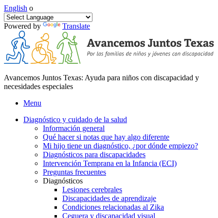
English
o
Powered by
Translate
Avancemos Juntos Texas: Ayuda para niños con discapacidad y
necesidades especiales
Menu
Diagnóstico y cuidado de la salud
Información general
Qué hacer si notas que hay algo diferente
Mi hijo tiene un diagnóstico, ¿por dónde empiezo?
Diagnósticos para discapacidades
Intervención Temprana en la Infancia (ECI)
Preguntas frecuentes
Diagnósticos
Lesiones cerebrales
Discapacidades de aprendizaje
Condiciones relacionadas al Zika
Ceguera y discapacidad visual