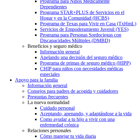
Programa para Niños Médicamente
Dependientes
Programa STAR+PLUS de Servicios en el
Hogar y en la Comunidad (HCBS)
Programa de Texas para Vivir en Casa (TxHmL)
Servicios de Empoderamiento Juvenil (YES)
Programa para Personas Sordociegas con
Discapacidades Múltiples (DMBD)
Beneficios y seguro médico
Información general
Apelando una decisión del seguro médico
Programa de primas de seguro médico (HIPP)
CHIP para niños con necesidades médicas
especiales
Apoyo para la familia
Información general
Consejos para padres de acogida y cuidadores
Preguntas frecuentes
La nueva normalidad
Cuidado personal
Aceptando, apenando, y adaptándose a la vida
Como ayudar a tu hijo a vivir con una
enfermedad crónica
Relaciones personales
Cómo manejar tu vida diaria