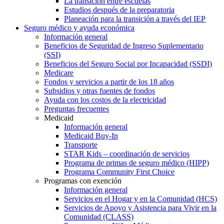
La transición entre escuelas
Estudios después de la preparatoria
Planeación para la transición a través del IEP
Seguro médico y ayuda económica
Información general
Beneficios de Seguridad de Ingreso Suplementario
(SSI)
Beneficios del Seguro Social por Incapacidad (SSDI)
Medicare
Fondos y servicios a partir de los 18 años
Subsidios y otras fuentes de fondos
Ayuda con los costos de la electricidad
Preguntas frecuentes
Medicaid
Información general
Medicaid Buy-In
Transporte
STAR Kids – coordinación de servicios
Programa de primas de seguro médico (HIPP)
Programa Community First Choice
Programas con exención
Información general
Servicios en el Hogar y en la Comunidad (HCS)
Servicios de Apoyo y Asistencia para Vivir en la
Comunidad (CLASS)