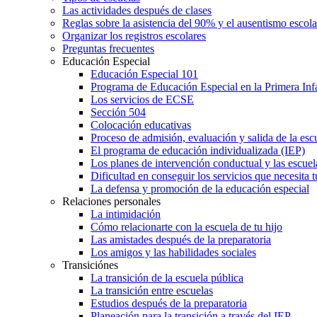
Las actividades después de clases
Reglas sobre la asistencia del 90% y el ausentismo escol
Organizar los registros escolares
Preguntas frecuentes
Educación Especial
Educación Especial 101
Programa de Educación Especial en la Primera Inf
Los servicios de ECSE
Sección 504
Colocación educativas
Proceso de admisión, evaluación y salida de la es
El programa de educación individualizada (IEP)
Los planes de intervención conductual y las escuel
Dificultad en conseguir los servicios que necesita t
La defensa y promoción de la educación especial
Relaciones personales
La intimidación
Cómo relacionarte con la escuela de tu hijo
Las amistades después de la preparatoria
Los amigos y las habilidades sociales
Transiciónes
La transición de la escuela pública
La transición entre escuelas
Estudios después de la preparatoria
Planeación para la transición a través del IEP