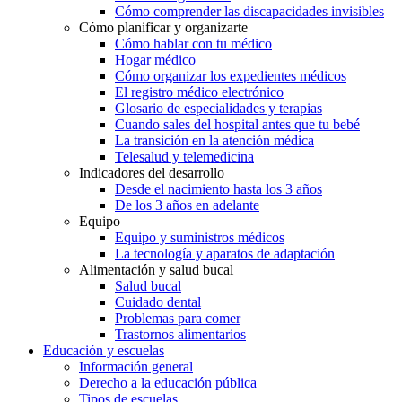
Cómo comprender las discapacidades invisibles
Cómo planificar y organizarte
Cómo hablar con tu médico
Hogar médico
Cómo organizar los expedientes médicos
El registro médico electrónico
Glosario de especialidades y terapias
Cuando sales del hospital antes que tu bebé
La transición en la atención médica
Telesalud y telemedicina
Indicadores del desarrollo
Desde el nacimiento hasta los 3 años
De los 3 años en adelante
Equipo
Equipo y suministros médicos
La tecnología y aparatos de adaptación
Alimentación y salud bucal
Salud bucal
Cuidado dental
Problemas para comer
Trastornos alimentarios
Educación y escuelas
Información general
Derecho a la educación pública
Tipos de escuelas