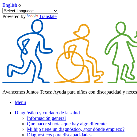
English
o
Powered by
Translate
Avancemos Juntos Texas: Ayuda para niños con discapacidad y neces
Menu
Diagnóstico y cuidado de la salud
Información general
Qué hacer si notas que hay algo diferente
Mi hijo tiene un diagnóstico, ¿por dónde empiezo?
Diagnósticos para discapacidades