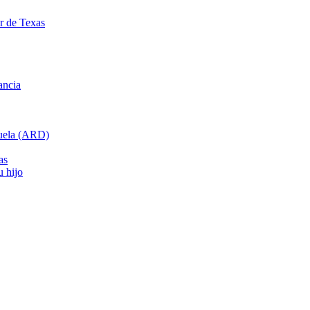
ar de Texas
ancia
cuela (ARD)
as
u hijo