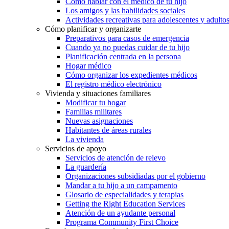
Cómo hablar con el médico de tu hijo
Los amigos y las habilidades sociales
Actividades recreativas para adolescentes y adulto
Cómo planificar y organizarte
Preparativos para casos de emergencia
Cuando ya no puedas cuidar de tu hijo
Planificación centrada en la persona
Hogar médico
Cómo organizar los expedientes médicos
El registro médico electrónico
Vivienda y situaciones familiares
Modificar tu hogar
Familias militares
Nuevas asignaciones
Habitantes de áreas rurales
La vivienda
Servicios de apoyo
Servicios de atención de relevo
La guardería
Organizaciones subsidiadas por el gobierno
Mandar a tu hijo a un campamento
Glosario de especialidades y terapias
Getting the Right Education Services
Atención de un ayudante personal
Programa Community First Choice