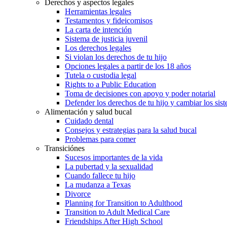
Derechos y aspectos legales
Herramientas legales
Testamentos y fideicomisos
La carta de intención
Sistema de justicia juvenil
Los derechos legales
Si violan los derechos de tu hijo
Opciones legales a partir de los 18 años
Tutela o custodia legal
Rights to a Public Education
Toma de decisiones con apoyo y poder notarial
Defender los derechos de tu hijo y cambiar los sis
Alimentación y salud bucal
Cuidado dental
Consejos y estrategias para la salud bucal
Problemas para comer
Transiciónes
Sucesos importantes de la vida
La pubertad y la sexualidad
Cuando fallece tu hijo
La mudanza a Texas
Divorce
Planning for Transition to Adulthood
Transition to Adult Medical Care
Friendships After High School