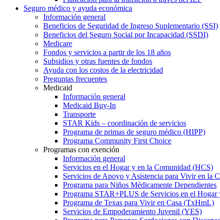
Seguro médico y ayuda económica
Información general
Beneficios de Seguridad de Ingreso Suplementario (SSI)
Beneficios del Seguro Social por Incapacidad (SSDI)
Medicare
Fondos y servicios a partir de los 18 años
Subsidios y otras fuentes de fondos
Ayuda con los costos de la electricidad
Preguntas frecuentes
Medicaid
Información general
Medicaid Buy-In
Transporte
STAR Kids – coordinación de servicios
Programa de primas de seguro médico (HIPP)
Programa Community First Choice
Programas con exención
Información general
Servicios en el Hogar y en la Comunidad (HCS)
Servicios de Apoyo y Asistencia para Vivir en l
Programa para Niños Médicamente Dependientes
Programa STAR+PLUS de Servicios en el Hogar
Programa de Texas para Vivir en Casa (TxHmL)
Servicios de Empoderamiento Juvenil (YES)