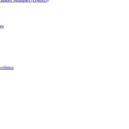
acidades Múltiples (DMBD)
es
 crónica