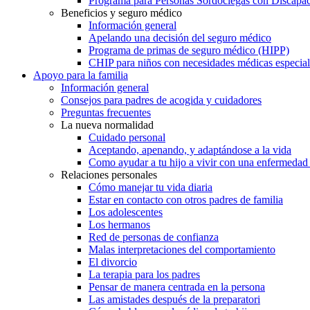
Programa para Personas Sordociegas con Discap
Beneficios y seguro médico
Información general
Apelando una decisión del seguro médico
Programa de primas de seguro médico (HIPP)
CHIP para niños con necesidades médicas especial
Apoyo para la familia
Información general
Consejos para padres de acogida y cuidadores
Preguntas frecuentes
La nueva normalidad
Cuidado personal
Aceptando, apenando, y adaptándose a la vida
Como ayudar a tu hijo a vivir con una enfermedad
Relaciones personales
Cómo manejar tu vida diaria
Estar en contacto con otros padres de familia
Los adolescentes
Los hermanos
Red de personas de confianza
Malas interpretaciones del comportamiento
El divorcio
La terapia para los padres
Pensar de manera centrada en la persona
Las amistades después de la preparatori