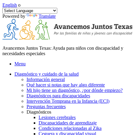
English
o
Powered by
Translate
Avancemos Juntos Texas: Ayuda para niños con discapacidad y
necesidades especiales
Menu
Diagnóstico y cuidado de la salud
Información general
Qué hacer si notas que hay algo diferente
Mi hijo tiene un diagnóstico, ¿por dónde empiezo?
Diagnósticos para discapacidades
Intervención Temprana en la Infancia (ECI)
Preguntas frecuentes
Diagnósticos
Lesiones cerebrales
Discapacidades de aprendizaje
Condiciones relacionadas al Zika
Ceguera y discapacidad visual