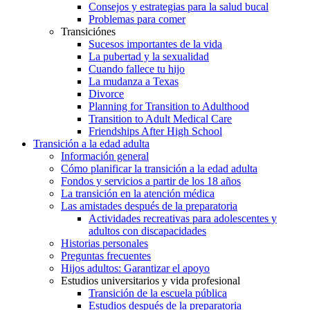
Consejos y estrategias para la salud bucal
Problemas para comer
Transiciónes
Sucesos importantes de la vida
La pubertad y la sexualidad
Cuando fallece tu hijo
La mudanza a Texas
Divorce
Planning for Transition to Adulthood
Transition to Adult Medical Care
Friendships After High School
Transición a la edad adulta
Información general
Cómo planificar la transición a la edad adulta
Fondos y servicios a partir de los 18 años
La transición en la atención médica
Las amistades después de la preparatoria
Actividades recreativas para adolescentes y
adultos con discapacidades
Historias personales
Preguntas frecuentes
Hijos adultos: Garantizar el apoyo
Estudios universitarios y vida profesional
Transición de la escuela pública
Estudios después de la preparatoria