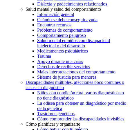
Dislexia y padecimientos relacionados
Salud mental y salud del comportamiento
Información general
Cuándo se debe conseguir ayuda
Encontrar recursos
Problemas de comportamiento
Comportamiento peligroso
Salud mental en niños con discapacidad
intelectual o del desarrollo
Medicamentos psiquiátricos
Trauma
Apoyo durante una crisis
Derechos de recibir servicios
Malas interpretaciones del comportamiento
Sistema de justicia para menores
Discapacidades múltiples, afecciones poco comunes o
casos sin diagnóstico
Niños con condición rara, varios diagnósticos o
no tiene diagnóstico
La odisea para obtener un diagnóstico por medio
de la genética
Trastornos genéticos
Cómo comprender las discapacidades invisibles
Cómo planificar y organizarte
Cómo hablar con tu médico