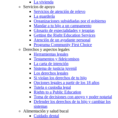
La vivienda
Servicios de apoyo
Servicios de atención de relevo
La guardería
Organizaciones subsidiadas por el gobierno
Mandar a tu hijo a un campamento
Glosario de especialidades y terapias
Getting the Right Education Services
Atención de un ayudante personal
Programa Community First Choice
Derechos y aspectos legales
Herramientas legales
Testamentos y fideicomisos
La carta de intención
Sistema de justicia juvenil
Los derechos legales
Si violan los derechos de tu hijo
Opciones legales a partir de los 18 años
Tutela o custodia legal
Rights to a Public Education
Toma de decisiones con apoyo y poder notarial
Defender los derechos de tu hijo y cambiar los
sistemas
Alimentación y salud bucal
Cuidado dental