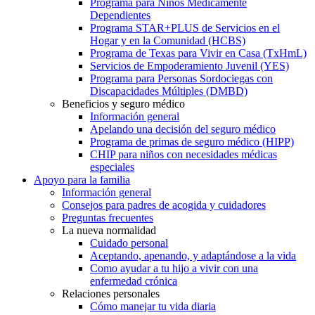
Programa para Niños Médicamente
Dependientes
Programa STAR+PLUS de Servicios en el
Hogar y en la Comunidad (HCBS)
Programa de Texas para Vivir en Casa (TxHmL)
Servicios de Empoderamiento Juvenil (YES)
Programa para Personas Sordociegas con
Discapacidades Múltiples (DMBD)
Beneficios y seguro médico
Información general
Apelando una decisión del seguro médico
Programa de primas de seguro médico (HIPP)
CHIP para niños con necesidades médicas
especiales
Apoyo para la familia
Información general
Consejos para padres de acogida y cuidadores
Preguntas frecuentes
La nueva normalidad
Cuidado personal
Aceptando, apenando, y adaptándose a la vida
Como ayudar a tu hijo a vivir con una
enfermedad crónica
Relaciones personales
Cómo manejar tu vida diaria