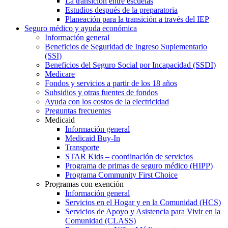
La transición entre escuelas
Estudios después de la preparatoria
Planeación para la transición a través del IEP
Seguro médico y ayuda económica
Información general
Beneficios de Seguridad de Ingreso Suplementario
(SSI)
Beneficios del Seguro Social por Incapacidad (SSDI)
Medicare
Fondos y servicios a partir de los 18 años
Subsidios y otras fuentes de fondos
Ayuda con los costos de la electricidad
Preguntas frecuentes
Medicaid
Información general
Medicaid Buy-In
Transporte
STAR Kids – coordinación de servicios
Programa de primas de seguro médico (HIPP)
Programa Community First Choice
Programas con exención
Información general
Servicios en el Hogar y en la Comunidad (HCS)
Servicios de Apoyo y Asistencia para Vivir en la
Comunidad (CLASS)