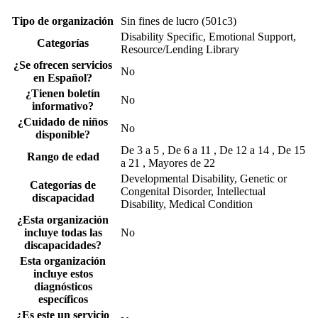
Tipo de organización
Sin fines de lucro (501c3)
Disability Specific, Emotional Support,
Categorías
Resource/Lending Library
¿Se ofrecen servicios
No
en Español?
¿Tienen boletín
No
informativo?
¿Cuidado de niños
No
disponible?
De 3 a 5 , De 6 a 11 , De 12 a 14 , De 15
Rango de edad
a 21 , Mayores de 22
Developmental Disability, Genetic or
Categorías de
Congenital Disorder, Intellectual
discapacidad
Disability, Medical Condition
¿Esta organización
incluye todas las
No
discapacidades?
Esta organización
incluye estos
diagnósticos
específicos
¿Es este un servicio