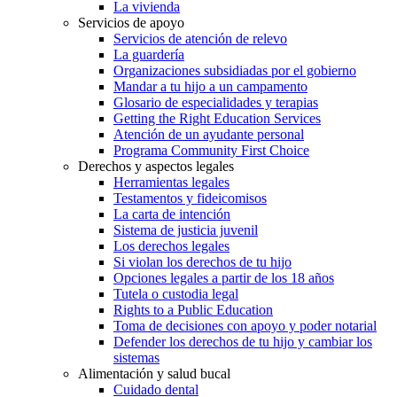
La vivienda
Servicios de apoyo
Servicios de atención de relevo
La guardería
Organizaciones subsidiadas por el gobierno
Mandar a tu hijo a un campamento
Glosario de especialidades y terapias
Getting the Right Education Services
Atención de un ayudante personal
Programa Community First Choice
Derechos y aspectos legales
Herramientas legales
Testamentos y fideicomisos
La carta de intención
Sistema de justicia juvenil
Los derechos legales
Si violan los derechos de tu hijo
Opciones legales a partir de los 18 años
Tutela o custodia legal
Rights to a Public Education
Toma de decisiones con apoyo y poder notarial
Defender los derechos de tu hijo y cambiar los
sistemas
Alimentación y salud bucal
Cuidado dental