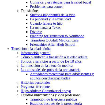
Consejos y estrategias para la salud bucal
Problemas para comer
Transiciónes
Sucesos importantes de la vida
La pubertad y la sexualidad
Cuando fallece tu hijo
La mudanza a Texas
Divorce
Planning for Transition to Adulthood
Transition to Adult Medical Care
Friendships After High School
Transición a la edad adulta
Información general
Cómo planificar la transición a la edad adulta
Fondos y servicios a partir de los 18 años
La transición en la atención médica
Las amistades después de la preparatoria
Actividades recreativas para adolescentes y
adultos con discapacidades
Historias personales
Preguntas frecuentes
Hijos adultos: Garantizar el apoyo
Estudios universitarios y vida profesional
Transición de la escuela pública
Estudios después de la preparatoria