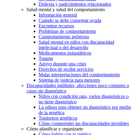
Dislexia y padecimientos relacionados
Salud mental y salud del comportamiento
Información general
Cuándo se debe conseguir ayuda
Encontrar recursos
Problemas de comportamiento
Comportamiento peligroso
Salud mental en niños con discapacidad
intelectual o del desarrollo
Medicamentos psiquiátricos
Trauma
Apoyo durante una crisis
Derechos de recibir servicios
Malas interpretaciones del comportamiento
Sistema de justicia para menores
Discapacidades múltiples, afecciones poco comunes o
casos sin diagnóstico
Niños con condición rara, varios diagnósticos o
no tiene diagnóstico
La odisea para obtener un diagnóstico por medio
de la genética
Trastornos genéticos
Cómo comprender las discapacidades invisibles
Cómo planificar y organizarte
Cómo hablar con tu médico