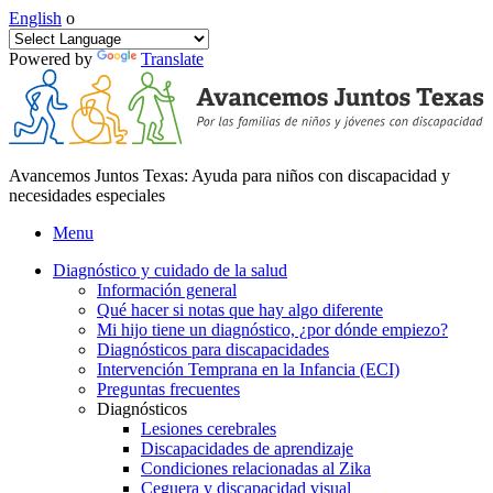
English
o
Powered by
Translate
Avancemos Juntos Texas: Ayuda para niños con discapacidad y
necesidades especiales
Menu
Diagnóstico y cuidado de la salud
Información general
Qué hacer si notas que hay algo diferente
Mi hijo tiene un diagnóstico, ¿por dónde empiezo?
Diagnósticos para discapacidades
Intervención Temprana en la Infancia (ECI)
Preguntas frecuentes
Diagnósticos
Lesiones cerebrales
Discapacidades de aprendizaje
Condiciones relacionadas al Zika
Ceguera y discapacidad visual