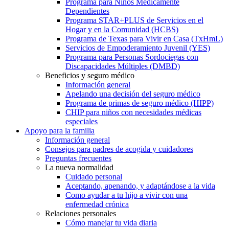
Programa para Niños Médicamente
Dependientes
Programa STAR+PLUS de Servicios en el
Hogar y en la Comunidad (HCBS)
Programa de Texas para Vivir en Casa (TxHmL)
Servicios de Empoderamiento Juvenil (YES)
Programa para Personas Sordociegas con
Discapacidades Múltiples (DMBD)
Beneficios y seguro médico
Información general
Apelando una decisión del seguro médico
Programa de primas de seguro médico (HIPP)
CHIP para niños con necesidades médicas
especiales
Apoyo para la familia
Información general
Consejos para padres de acogida y cuidadores
Preguntas frecuentes
La nueva normalidad
Cuidado personal
Aceptando, apenando, y adaptándose a la vida
Como ayudar a tu hijo a vivir con una
enfermedad crónica
Relaciones personales
Cómo manejar tu vida diaria