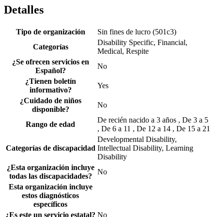
Detalles
Tipo de organización
Sin fines de lucro (501c3)
Disability Specific, Financial,
Categorías
Medical, Respite
¿Se ofrecen servicios en
No
Español?
¿Tienen boletín
Yes
informativo?
¿Cuidado de niños
No
disponible?
De recién nacido a 3 años , De 3 a 5
Rango de edad
, De 6 a 11 , De 12 a 14 , De 15 a 21
Developmental Disability,
Categorías de discapacidad
Intellectual Disability, Learning
Disability
¿Esta organización incluye
No
todas las discapacidades?
Esta organización incluye
estos diagnósticos
específicos
¿Es este un servicio estatal?
No