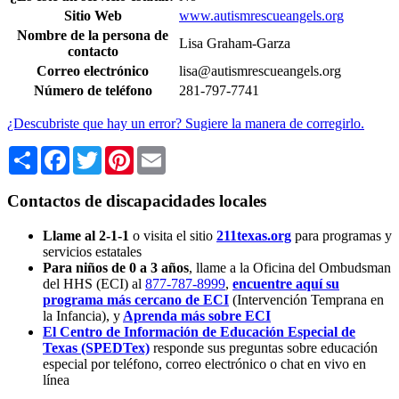
Sitio Web
www.autismrescueangels.org
Nombre de la persona de
Lisa Graham-Garza
contacto
Correo electrónico
lisa@autismrescueangels.org
Número de teléfono
281-797-7741
¿Descubriste que hay un error? Sugiere la manera de corregirlo.
Share
Facebook
Twitter
Pinterest
Email
Contactos de discapacidades locales
Llame al 2-1-1
o visita el sitio
211texas.org
para programas y
servicios estatales
Para niños de 0 a 3 años
, llame a la Oficina del Ombudsman
del HHS (ECI) al
877-787-8999
,
encuentre aquí su
programa más cercano de ECI
(Intervención Temprana en
la Infancia),
y
Aprenda más sobre ECI
El Centro de Información de Educación Especial de
Texas (SPEDTex)
responde sus preguntas sobre educación
especial por teléfono, correo electrónico o chat en vivo en
línea