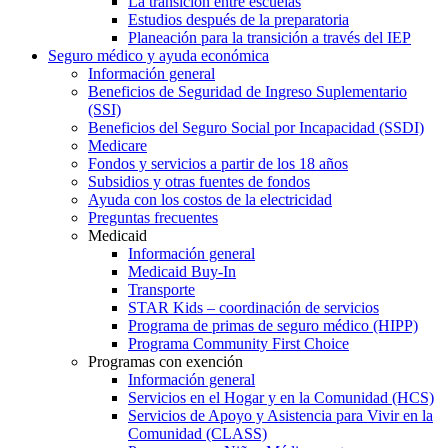
La transición entre escuelas
Estudios después de la preparatoria
Planeación para la transición a través del IEP
Seguro médico y ayuda económica
Información general
Beneficios de Seguridad de Ingreso Suplementario
(SSI)
Beneficios del Seguro Social por Incapacidad (SSDI)
Medicare
Fondos y servicios a partir de los 18 años
Subsidios y otras fuentes de fondos
Ayuda con los costos de la electricidad
Preguntas frecuentes
Medicaid
Información general
Medicaid Buy-In
Transporte
STAR Kids – coordinación de servicios
Programa de primas de seguro médico (HIPP)
Programa Community First Choice
Programas con exención
Información general
Servicios en el Hogar y en la Comunidad (HCS)
Servicios de Apoyo y Asistencia para Vivir en la
Comunidad (CLASS)